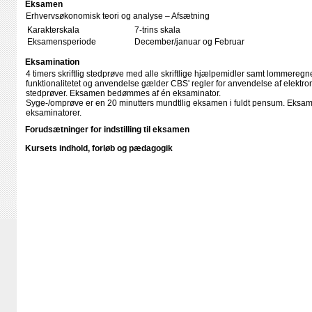
Eksamen
Erhvervsøkonomisk teori og analyse – Afsætning
Karakterskala
7-trins skala
Eksamensperiode
December/januar og Februar
Eksamination
4 timers skriftlig stedprøve med alle skriftlige hjælpemidler samt lommere
funktionalitetet og anvendelse gælder CBS' regler for anvendelse af elektron
stedprøver. Eksamen bedømmes af én eksaminator.
Syge-/omprøve er en 20 minutters mundtllig eksamen i fuldt pensum. Eks
eksaminatorer.
Forudsætninger for indstilling til eksamen
Kursets indhold, forløb og pædagogik