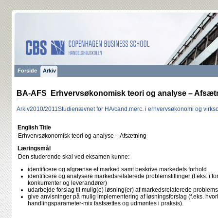
Forside
Arkiv
BA-AFS Erhvervsøkonomisk teori og analyse – Afsæt
Arkiv
2010/2011
Studienævnet for HA/cand.merc. i erhvervsøkonomi og vir
English Title
Erhvervsøkonomisk teori og analyse – Afsætning
Læringsmål
Den studerende skal ved eksamen kunne:
identificere og afgrænse et marked samt beskrive markedets forhold
identificere og analysere markedsrelaterede problemstillinger (f.eks. i for
konkurrenter og leverandører)
udarbejde forslag til mulig(e) løsning(er) af markedsrelaterede problemst
give anvisninger på mulig implementering af løsningsforslag (f.eks. hv
handlingsparameter-mix fastsættes og udmøntes i praksis).