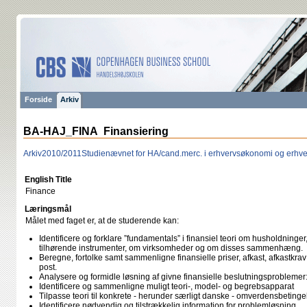
Forside
Arkiv
BA-HAJ_FINA Finansiering
Arkiv
2010/2011
Studienævnet for HA/cand.merc. i erhvervsøkonomi og erhve
English Title
Finance
Læringsmål
Målet med faget er, at de studerende kan:
Identificere og forklare ”fundamentals” i finansiel teori om husholdning
tilhørende instrumenter, om virksomheder og om disses sammenhæng.
Beregne, fortolke samt sammenligne finansielle priser, afkast, afkastkra
post.
Analysere og formidle løsning af givne finansielle beslutningsproblemer
Identificere og sammenligne muligt teori-, model- og begrebsapparat
Tilpasse teori til konkrete - herunder særligt danske - omverdensbetinge
Identificere nødvendig og tilstrækkelig information for problemløsning