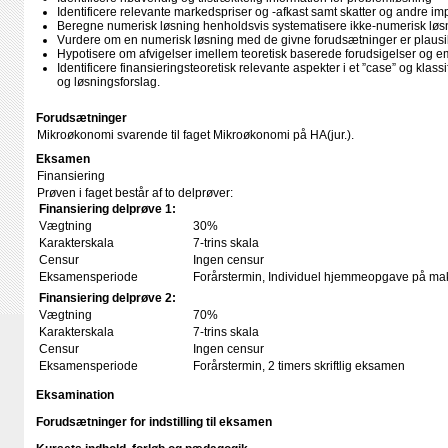
Identificere relevante markedspriser og -afkast samt skatter og andre im
Beregne numerisk løsning henholdsvis systematisere ikke-numerisk løs
Vurdere om en numerisk løsning med de givne forudsætninger er plausi
Hypotisere om afvigelser imellem teoretisk baserede forudsigelser og em
Identificere finansieringsteoretisk relevante aspekter i et ”case” og klas
og løsningsforslag.
Forudsætninger
Mikroøkonomi svarende til faget Mikroøkonomi på HA(jur.).
Eksamen
Finansiering
Prøven i faget består af to delprøver:
Finansiering delprøve 1:
Vægtning
30%
Karakterskala
7-trins skala
Censur
Ingen censur
Eksamensperiode
Forårstermin, Individuel hjemmeopgave på ma
Finansiering delprøve 2:
Vægtning
70%
Karakterskala
7-trins skala
Censur
Ingen censur
Eksamensperiode
Forårstermin, 2 timers skriftlig eksamen
Eksamination
Forudsætninger for indstilling til eksamen