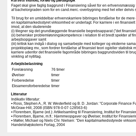
Kursets indhold, forløb og pædagogik
Faget skal give faglig baggrund i Finansiering såvel for en erhvervsmæssig k
af bachelorgraden som for en cand.merc.-overbygning med hel eller delvis sp
Til brug for en umiddelbar erhvervskarriere bibringes forståelse for de me
en kapitalmarkedsstyret virksomhed er underlagt. For karriere i en finansielt 
imod, at den studerende
(i) tilegner sig det grundlæggende finansielle begrebsapparat (”det finansiel
(ii) behersker problemløsningskompetence i relation til et bredt spekter af fi
arbejdsopgaver samt
(iii) kritisk kan indgå i dialog og samarbejde med kolleger og eksterne sa
projektoplæg mv., som fordrer forståelse af finansiel teori og/eller statistis
karriere udenfor det finansielle fagområde bibringes baggrundsviden til brug
vinkling af nytiltag.
Arbejdsbelastning
Forelæsning
76 timer
Øvelser
timer
Forberedelse
timer
Eksamensforberedelse
timer
Litteratur
Indikativ litteratur:
• Ross, Stephen A., R. W. Westerfield og B. D. Jordan: ”Corporate Finance F
McGraw-Hill, 2008 (ISBN 978-0-07-128563-6)
• Florentsen, Bjarne (ed.): Artikelsamling til Finansiering, Institut for Finansi
• Florentsen, Bjarne, m.fl.: Hjemmeopgaver og Øvelser, Institut for Finansieri
• Møller, Michael og Niels Chr. Nielsen: ”Den kapitalmarkedsstyrede virkso
Handelshøjskolens Forlag, 2004