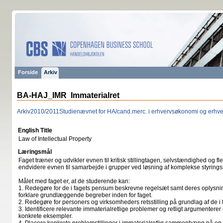
Forside
Arkiv
BA-HAJ_IMR Immaterialret
Arkiv
2010/2011
Studienævnet for HA/cand.merc. i erhvervsøkonomi og erhve
English Title
Law of Intellectual Property
Læringsmål
Faget træner og udvikler evnen til kritisk stillingtagen, selvstændighed og fle
endvidere evnen til samarbejde i grupper ved løsning af komplekse styrin
Målet med faget er, at de studerende kan:
1. Redegøre for de i fagets pensum beskrevne regelsæt samt deres oplysning
forklare grundlæggende begreber inden for faget.
2. Redegøre for personers og virksomheders retsstilling på grundlag af de i
3. Identificere relevante immaterialretlige problemer og retligt argumenterer 
konkrete eksempler.