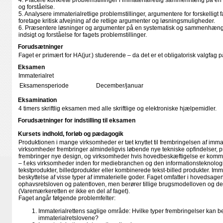
4. Placere konkrete problemstillinger i immaterialretlig sammenhæng på en m
og forståelse.
5. Analysere immaterialretlige problemstillinger, argumentere for forskelligt
foretage kritisk afvejning af de retlige argumenter og løsningsmuligheder.
6. Præsentere løsninger og argumenter på en systematisk og sammenhænge
indsigt og forståelse for fagets problemstillinger.
Forudsætninger
Faget er primært for HA(jur.) studerende – da det er et obligatorisk valgfag
Eksamen
Immaterialret
Eksamensperiode
December/januar
Eksamination
4 timers skriftlig eksamen med alle skriftlige og elektroniske hjælpemidler.
Forudsætninger for indstilling til eksamen
Kursets indhold, forløb og pædagogik
Produktionen i mange virksomheder er tæt knyttet til frembringelsen af imma
virksomheder frembringer almindeligvis løbende nye tekniske opfindelser, pr
frembringer nye design, og virksomheder hvis hovedbeskæftigelse er komm
– f.eks virksomheder inden for mediebranchen og den informationsteknolog
tekstprodukter, billedprodukter eller kombinerede tekst-billed produkter. Imma
beskyttelse af visse typer af immaterielle goder. Faget omfatter i hovedsage
ophavsretsloven og patentloven, men berører tillige brugsmodelloven og de
(Varemærkeretten er ikke en del af faget).
Faget angår følgende problemfelter:
Immaterialrettens saglige område: Hvilke typer frembringelser kan be
immaterialretslovene?