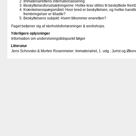
Immaterialrettens internationalisering
Beskyttelsesforudsætningerne: Hvilke krav stilles til beskyttede frem
Krænkelsesspørgsmålet: Hvor bred er beskyttelsen, og hvilke handling
frembringelser er tilladte?
Beskyttelsens subjekt: Hvem tilkommer eneretten?
Faget betjener sig af storholdsforlæsninger & workshops.
Yderligere oplysninger
Information om undervisningstidspunkt følger
Litteratur
Jens Schovsbo & Morten Rosenmeier: Immaterialret, 1. udg., Jurist og Øko