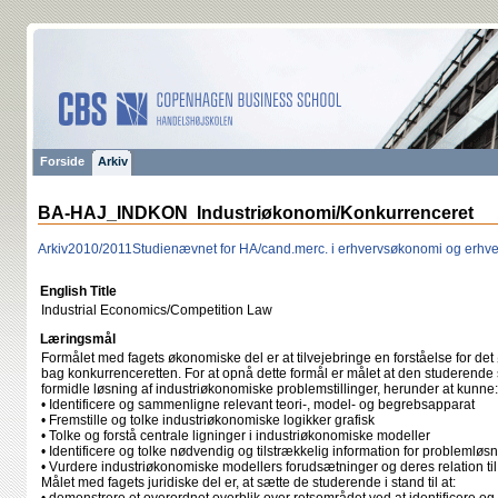
Forside
Arkiv
BA-HAJ_INDKON Industriøkonomi/Konkurrenceret
Arkiv
2010/2011
Studienævnet for HA/cand.merc. i erhvervsøkonomi og erhve
English Title
Industrial Economics/Competition Law
Læringsmål
Formålet med fagets økonomiske del er at tilvejebringe en forståelse for det
bag konkurrenceretten. For at opnå dette formål er målet at den studerende s
formidle løsning af industriøkonomiske problemstillinger, herunder at kunne:
• Identificere og sammenligne relevant teori-, model- og begrebsapparat
• Fremstille og tolke industriøkonomiske logikker grafisk
• Tolke og forstå centrale ligninger i industriøkonomiske modeller
• Identificere og tolke nødvendig og tilstrækkelig information for problemløsn
• Vurdere industriøkonomiske modellers forudsætninger og deres relation til
Målet med fagets juridiske del er, at sætte de studerende i stand til at: