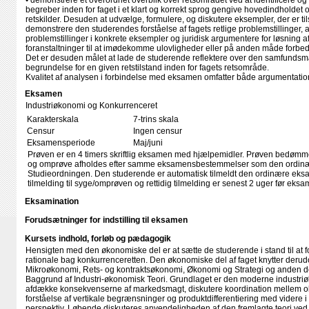
• demonstrere et overordnet overblik over retsområdet ved at identificere 
begreber inden for faget i et klart og korrekt sprog gengive hovedindholdet 
retskilder. Desuden at udvælge, formulere, og diskutere eksempler, der er til
demonstrere den studerendes forståelse af fagets retlige problemstillinger, at
problemstillinger i konkrete eksempler og juridisk argumentere for løsning a
foranstaltninger til at imødekomme ulovligheder eller på anden måde forbedre
Det er desuden målet at lade de studerende reflektere over den samfunds
begrundelse for en given retstilstand inden for fagets retsområde.
Kvalitet af analysen i forbindelse med eksamen omfatter både argumentatio
Eksamen
Industriøkonomi og Konkurrenceret
Karakterskala
7-trins skala
Censur
Ingen censur
Eksamensperiode
Maj/juni
Prøven er en 4 timers skriftlig eksamen med hjælpemidler. Prøven bedømm
og omprøve afholdes efter samme eksamensbestemmelser som den ordinære 
Studieordningen. Den studerende er automatisk tilmeldt den ordinære eksa
tilmelding til syge/omprøven og rettidig tilmelding er senest 2 uger før eks
Eksamination
Forudsætninger for indstilling til eksamen
Kursets indhold, forløb og pædagogik
Hensigten med den økonomiske del er at sætte de studerende i stand til at f
rationale bag konkurrenceretten. Den økonomiske del af faget knytter derudo
Mikroøkonomi, Rets- og kontraktsøkonomi, Økonomi og Strategi og anden d
Baggrund af Industri-økonomisk Teori. Grundlaget er den moderne industriø
afdække konsekvenserne af markedsmagt, diskutere koordination mellem olig
forståelse af vertikale begrænsninger og produktdifferentiering med videre i
perspektiv. Løbende diskuteres anvendeligheden af den fremlagte teori ved