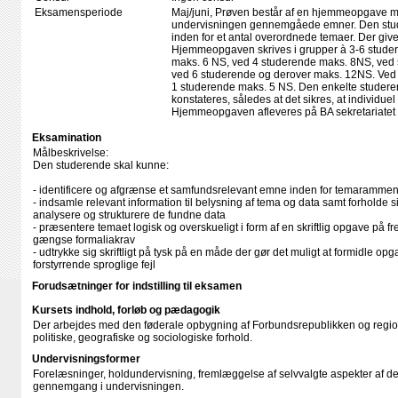
Eksamensperiode
Maj/juni, Prøven består af en hjemmeopgave m
undervisningen gennemgåede emner. Den stu
inden for et antal overordnede temaer. Der give
Hjemmeopgaven skrives i grupper à 3-6 stude
maks. 6 NS, ved 4 studerende maks. 8NS, ved
ved 6 studerende og derover maks. 12NS. Ved
1 studerende maks. 5 NS. Den enkelte studere
konstateres, således at det sikres, at individu
Hjemmeopgaven afleveres på BA sekretariatet 
Eksamination
Målbeskrivelse:
Den studerende skal kunne:
- identificere og afgrænse et samfundsrelevant emne inden for temaramme
- indsamle relevant information til belysning af tema og data samt forholde sig
analysere og strukturere de fundne data
- præsentere temaet logisk og overskueligt i form af en skriftlig opgave på
gængse formaliakrav
- udtrykke sig skriftligt på tysk på en måde der gør det muligt at formidle 
forstyrrende sproglige fejl
Forudsætninger for indstilling til eksamen
Kursets indhold, forløb og pædagogik
Der arbejdes med den føderale opbygning af Forbundsrepublikken og region
politiske, geografiske og sociologiske forhold.
Undervisningsformer
Forelæsninger, holdundervisning, fremlæggelse af selvvalgte aspekter af d
gennemgang i undervisningen.