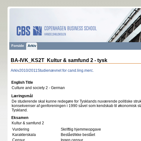
Forside
Arkiv
BA-IVK_KS2T Kultur & samfund 2 - tysk
Arkiv
2010/2011
Studienævnet for cand.ling.merc.
English Title
Culture and society 2 - German
Læringsmål
De studerende skal kunne redegøre for Tysklands nuværende politiske struktu
konsekvenser af genforeningen i 1990 såvel som kendskab til økonomisk st
Tyskland.
Eksamen
Kultur & samfund 2
Vurdering
Skriftlig hjemmeopgave
Karakterskala
Bestået/ikke bestået
Censur
Ingen censur