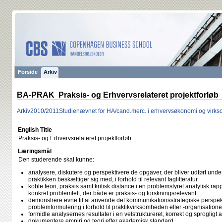
Forside
Arkiv
BA-PRAK Praksis- og Erhvervsrelateret projektforløb
Arkiv
2010/2011
Studienævnet for HA/cand.merc. i erhvervsøkonomi og vir
English Title
Praksis- og Erhvervsrelateret projektforløb
Læringsmål
Den studerende skal kunne:
analysere, diskutere og perspektivere de opgaver, der bliver udført under 
praktikken beskæftiger sig med, i forhold til relevant faglitteratur.
koble teori, praksis samt kritisk distance i en problemstyret analytisk rap
konkret problemfelt, der både er praksis- og forskningsrelevant.
demonstrere evne til at anvende det kommunikationsstrategiske perspekti
problemformulering i forhold til praktikvirksomheden eller -organisatione
formidle analysernes resultater i en velstruktureret, korrekt og sprogligt
dokumentere empiri og teori efter akademisk standard.