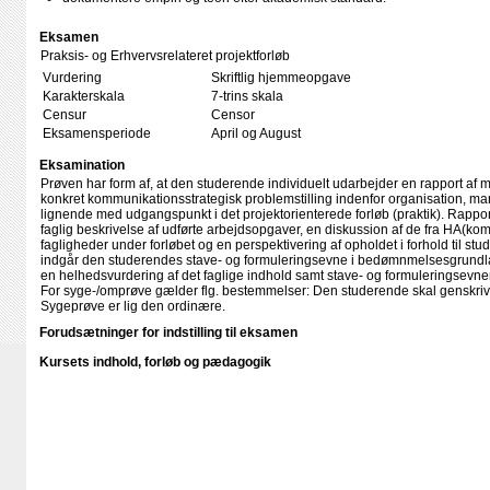
Eksamen
Praksis- og Erhvervsrelateret projektforløb
Vurdering
Skriftlig hjemmeopgave
Karakterskala
7-trins skala
Censur
Censor
Eksamensperiode
April og August
Eksamination
Prøven har form af, at den studerende individuelt udarbejder en rapport af
konkret kommunikationsstrategisk problemstilling indenfor organisation, marke
lignende med udgangspunkt i det projektorienterede forløb (praktik). Rapp
faglig beskrivelse af udførte arbejdsopgaver, en diskussion af de fra HA(k
fagligheder under forløbet og en perspektivering af opholdet i forhold til s
indgår den studerendes stave- og formuleringsevne i bedømnmelsesgrundl
en helhedsvurdering af det faglige indhold samt stave- og formuleringsevne
For syge-/omprøve gælder flg. bestemmelser: Den studerende skal genskriv
Sygeprøve er lig den ordinære.
Forudsætninger for indstilling til eksamen
Kursets indhold, forløb og pædagogik