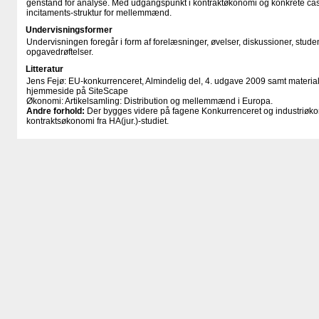
genstand for analyse. Med udgangspunkt i kontraktøkonomi og konkrete cas
incitaments-struktur for mellemmænd.
Undervisningsformer
Undervisningen foregår i form af forelæsninger, øvelser, diskussioner, stud
opgavedrøftelser.
Litteratur
Jens Fejø: EU-konkurrenceret, Almindelig del, 4. udgave 2009 samt materiale:
hjemmeside på SiteScape
Økonomi: Artikelsamling: Distribution og mellemmænd i Europa.
Andre forhold:
Der bygges videre på fagene Konkurrenceret og industriøko
kontraktsøkonomi fra HA(jur.)-studiet.