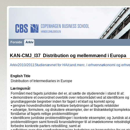
Forside
Arkiv
KAN-CMJ_I37 Distribution og mellemmænd i Europa
Arkiv
2010/2011
Studienævnet for HA/cand.merc. i erhvervsøkonomi og erhve
English Title
Distribution of Intermediaries in Europe
Læringsmål
Formålet med fagets juridiske del er, at sætte de studerende i stand til at:
• demonstrere et overordnet overblik over retsområdet ved at identificere og 
grundlæggende begreber inden for faget i et klart og korrekt sprog
• gengive hovedindholdet og forklare betydningen af fagets retskilder
• udvælge, formulere, og diskutere eksempler, der er tilstrækkeligt kompleks
forståelse af fagets retlige problemstillinger
• identificere juridiske problemstillinger i konkrete eksempler, og Juridisk at
problemstillingen samt foreslå foranstaltninger til at imødekomme retsstrid
forbedre konkrete parters retsstilling; samt at