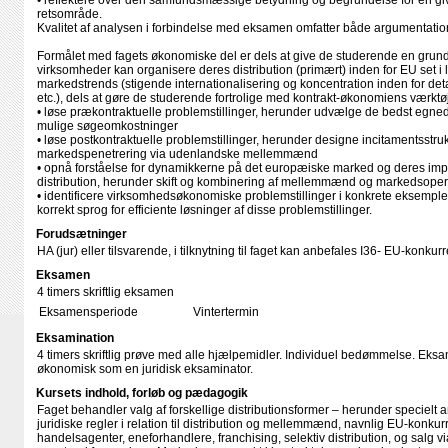
• reflektere over den samfundsmæssige betydning og begrundelse for en give
retsområde.
Kvalitet af analysen i forbindelse med eksamen omfatter både argumentatio
Formålet med fagets økonomiske del er dels at give de studerende en grun
virksomheder kan organisere deres distribution (primært) inden for EU set i 
markedstrends (stigende internationalisering og koncentration inden for det
etc.), dels at gøre de studerende fortrolige med kontrakt-økonomiens værktø
• løse prækontraktuelle problemstillinger, herunder udvælge de bedst eg
mulige søgeomkostninger
• løse postkontraktuelle problemstillinger, herunder designe incitamentsstrukt
markedspenetrering via udenlandske mellemmænd
• opnå forståelse for dynamikkerne på det europæiske marked og deres imp
distribution, herunder skift og kombinering af mellemmænd og markedsoper
• identificere virksomhedsøkonomiske problemstillinger i konkrete eksempler
korrekt sprog for efficiente løsninger af disse problemstillinger.
Forudsætninger
HA (jur) eller tilsvarende, i tilknytning til faget kan anbefales I36- EU-konk
Eksamen
4 timers skriftlig eksamen
Eksamensperiode
Vintertermin
Eksamination
4 timers skriftlig prøve med alle hjælpemidler. Individuel bedømmelse. Eksa
økonomisk som en juridisk eksaminator.
Kursets indhold, forløb og pædagogik
Faget behandler valg af forskellige distributionsformer – herunder specie
juridiske regler i relation til distribution og mellemmænd, navnlig EU-konk
handelsagenter, eneforhandlere, franchising, selektiv distribution, og salg via