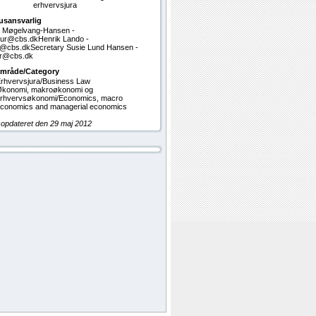
erhvervsjura
usansvarlig
r Møgelvang-Hansen -
jur@cbs.dkHenrik Lando -
no@cbs.dkSecretary Susie Lund Hansen -
jur@cbs.dk
mråde/Category
rhvervsjura/Business Law
konomi, makroøkonomi og
rhvervsøkonomi/Economics, macro
conomics and managerial economics
 opdateret den 29 maj 2012