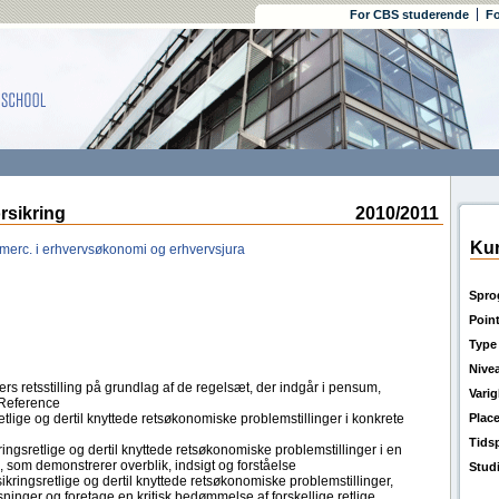
For CBS studerende
Fo
rsikring
2010/2011
Kur
merc. i erhvervsøkonomi og erhvervsjura
Spro
Poin
Type
Nive
s retsstilling på grundlag af de regelsæt, der indgår i pensum,
Vari
 Reference
retlige og dertil knyttede retsøkonomiske problemstillinger i konkrete
Plac
Tids
ringsretlige og dertil knyttede retsøkonomiske problemstillinger i en
m demonstrerer overblik, indsigt og forståelse
Stud
ikringsretlige og dertil knyttede retsøkonomiske problemstillinger,
ninger og foretage en kritisk bedømmelse af forskellige retlige