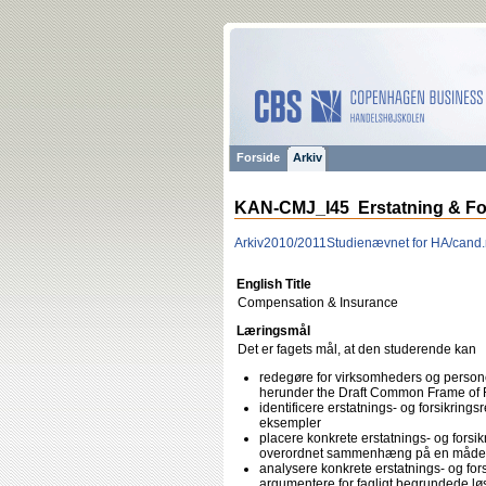
Forside
Arkiv
KAN-CMJ_I45 Erstatning & Fo
Arkiv
2010/2011
Studienævnet for HA/cand.
English Title
Compensation & Insurance
Læringsmål
Det er fagets mål, at den studerende kan
redegøre for virksomheders og personer
herunder the Draft Common Frame of
identificere erstatnings- og forsikrings
eksempler
placere konkrete erstatnings- og forsik
overordnet sammenhæng på en måde, so
analysere konkrete erstatnings- og fors
argumentere for fagligt begrundede løs