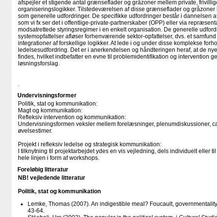
afspejler et stigende antal grænseflader og gråzoner mellem private, frivillig
organiseringslogikker. Tilstedeværelsen af disse grænseflader og gråzoner l
som generelle udfordringer. De specifikke udfordringer består i dannelsen a
som vi fx ser det i offentlige-private-partnerskaber (OPP) eller via repræsent
modsatrettede styringsregimer i en enkelt organisation. De generelle udfordr
systemopfattelser afløser forhenværende sektor-opfattelser, dvs. et samfund
integrationer af forskellige logikker. At lede i og under disse komplekse fo
ledelsesudfordring. Det er i anerkendelsen og håndteringen heraf, at de n
findes, hvilket indbefatter en evne til problemidentifikation og intervention g
løsningsforslag.
.
Undervisningsformer
Politik, stat og kommunikation:
Magt og kommunikation:
Refleksiv intervention og kommunikation:
Undervisningsformen veksler mellem forelæsninger, plenumdiskussioner, c
øvelsestimer.
Projekt i refleksiv ledelse og strategisk kommunikation:
I tilknytning til projektarbejdet ydes en vis vejledning, dels individuelt eller t
hele linjen i form af workshops.
Foreløbig litteratur
NB! vejledende litteratur
Politik, stat og kommunikation
Lemke, Thomas (2007). An indigestible meal? Foucault, governmentality 
43-64.