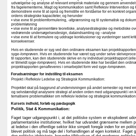
udvælgelse og analyse af relevant empirisk materiale og gennem anvendels
fra fagelementerne, Magt og kommunikation samt Refleksiv Intervention og
demonstrere evne til at opnå og fremstille en forståelse for en konkret orga
ordens strategiske kapaciteter, og herunder
• vise evne til problemformulering, -afgrænsning og til systematisk og dok
problemløsning
• vise evne til at gennemføre teoretiske, analysestrategiske og metodiske ov
vedrørende undersøgelsesdesign, dataindsamling og –analyse
• vise evne til at formulere og uddrage konklusioner og vurderinger samt kri
konsekvenser.
Hvis en studerende er syg ved den ordinære eksamen kan projektrapporten
syge-/omprøven. Hvis en studerende har været syg under selve skriveproce
til rapporten, kan den studerende skrive en ny individuel projektrapport (ell
er tilmeldt syge-/omprøven). Hvis en studerende ikke har bestået den ordi
projektrapporten genafleveres i omarbejdet form ved syge-/omprøven.
Forudsætninger for indstilling til eksamen
Projekt i Refleksiv Ledelse og Strategisk Kommunikation:
Projektet skal på baggrund af undervisningen på andet semester og med en e
og selvstændigt analysere strategi af anden orden med udgangspunkt i en k
tematisere problematikker om refleksiv ledelse og strategisk kommunikation
Kursets indhold, forløb og pædagogik
Politik, Stat & Kommunikation:
Faget tager udgangspunkt i, at det politiske system er eksploderet udove
parlamentariske institutioner, hvilket har udvandet grænserne mellem po
at ledelse i den offentlige sektor ikke simpelt foregår inden for en polit
blevet politisk og må tage del i forhandlingen af egen kontekst. Faget g
den politiske idehistorie, herunder tilblivelsen af det modernes politiske