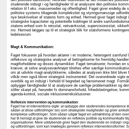
studerende indsigt i og færdigheder til at analysere den politiske kom
relation til f.eks. massemedier og offentlighed. Faget giver endelig de s
politiske systems tiltagende kompleksitet og styringsmæssige udfordrin
nye beskrivelser af statens form og enhed. Hermed giver faget indsigt 
strategiske kapaciteter og potentielle koblinger til andre samfundsdomæn
statens enhed som fx retsstat, netværksstat, supervisionsstat, sikkerh
mv. Hermed lægges op til et strategisk blik for statsformens kontingens
ledelsesrum.
Magt & Kommunikation:
Faget fokuserer på hvordan aktører i et moderne, heterogent samfund
refleksive og strategiske analyser af betingelserne for fremtidig handl
magtforholdene og disses dynamikker. Faget tematiserer, hvordan en 
kræver, at selve analyseværktøjet tilrettes efter særlige kommunikative
om at udvikle magt-analytikkerne, således at analysen ikke blot bliver 
vilkår men også bliver strategisk instrumentel. Det overordnede sigte e
overblik og en indsigt i forhold til begrebet og fænomenet magt. Formål
opbygger færdigheder til at analysere de særlige problematikker og d
stiller skarpt på, herunder fx dominansforhold, frihedsbetingelser, kom
agenda-kontrol, sociale inklusioner/eksklusioner.
Refleksiv intervention og kommunikation
:
Faget har et interventions-sigte:
at opbygge den studerendes kompetence til a
sådan at disse udfordringer ses som strategiske muligheder og giver anledni
komplekse udfordringer
. Som sådan udgør faget en udmøntning af den ove
har til hensigt at give de studerende en refleksiv politisk og kommunikativ til
organisationer. Mere uddybende giver faget den studerende en indsigt i o
og udfordringer, som kan imødegås gennem refleksiv interventionsformer