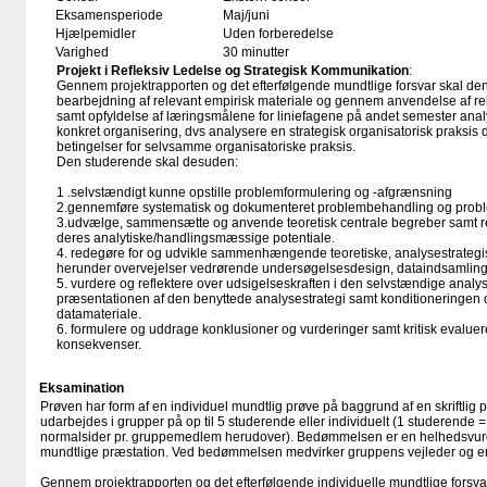
Eksamensperiode
Maj/juni
Hjælpemidler
Uden forberedelse
Varighed
30 minutter
Projekt i Refleksiv Ledelse og Strategisk Kommunikation
:
Gennem projektrapporten og det efterfølgende mundtlige forsvar skal d
bearbejdning af relevant empirisk materiale og gennem anvendelse af rel
samt opfyldelse af læringsmålene for liniefagene på andet semester anal
konkret organisering, dvs analysere en strategisk organisatorisk praksis d
betingelser for selvsamme organisatoriske praksis.
Den studerende skal desuden:
1 .selvstændigt kunne opstille problemformulering og -afgrænsning
2.gennemføre systematisk og dokumenteret problembehandling og probl
3.udvælge, sammensætte og anvende teoretisk centrale begreber samt re
deres analytiske/handlingsmæssige potentiale.
4. redegøre for og udvikle sammenhængende teoretiske, analysestrategi
herunder overvejelser vedrørende undersøgelsesdesign, dataindsamling
5. vurdere og reflektere over udsigelseskraften i den selvstændige analy
præsentationen af den benyttede analysestrategi samt konditioneringen
datamateriale.
6. formulere og uddrage konklusioner og vurderinger samt kritisk evalue
konsekvenser.
Eksamination
Prøven har form af en individuel mundtlig prøve på baggrund af en skriftlig 
udarbejdes i grupper på op til 5 studerende eller individuelt (1 studerende
normalsider pr. gruppemedlem herudover). Bedømmelsen er en helhedsvurd
mundtlige præstation. Ved bedømmelsen medvirker gruppens vejleder og en
Gennem projektrapporten og det efterfølgende individuelle mundtlige forsv