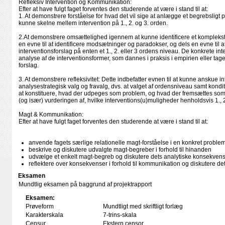
Refleksiv Intervention og Kommunikation:
Efter at have fulgt faget forventes den studerende at være i stand til at:
1. At demonstrere forståelse for hvad det vil sige at anlægge et begrebsligt
kunne skelne mellem intervention på 1., 2. og 3. orden.
2.At demonstrere omsættelighed igennem at kunne identificere et komplekst 
en evne til at identificere modsætninger og paradokser, og dels en evne til 
interventionsforslag på enten et 1., 2. eller 3 ordens niveau. De konkrete in
analyse af de interventionsformer, som dannes i praksis i empirien eller ta
forslag.
3. At demonstrere refleksivitet: Dette indbefatter evnen til at kunne anskue int
analysestrategisk valg og fravalg, dvs. at valget af ordensniveau samt kondi
at konstituere, hvad der udpeges som problem, og hvad der fremsættes som 
(og især) vurderingen af, hvilke interventions(u)muligheder henholdsvis 1., 2
Magt & Kommunikation:
Efter at have fulgt faget forventes den studerende at være i stand til at:
anvende fagets særlige relationelle magt-forståelse i en konkret proble
beskrive og diskutere udvalgte magt-begreber i forhold til hinanden
udvælge et enkelt magt-begreb og diskutere dets analytiske konsekvenser 
reflektere over konsekvenser i forhold til kommunikation og diskutere dette 
Eksamen
Mundtlig eksamen på baggrund af projektrapport
Eksamen:
Prøveform
Mundtligt med skriftligt forlæg
Karakterskala
7-trins-skala
Censur
Ekstern censor