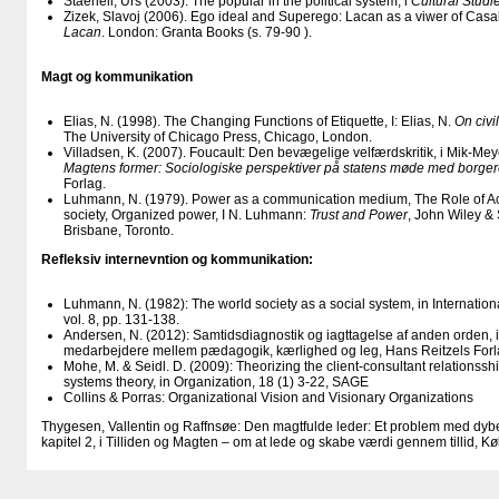
Stäeheli, Urs (2003). The popular in the political system, i
Cultural Studi
Zizek, Slavoj (2006). Ego ideal and Superego: Lacan as a viwer of Casa
Lacan
. London: Granta Books (s. 79-90 ).
Magt og kommunikation
Elias, N. (1998). The Changing Functions of Etiquette, I: Elias, N.
On civi
The University of Chicago Press, Chicago, London.
Villadsen, K. (2007). Foucault: Den bevægelige velfærdskritik, i Mik-Meye
Magtens former: Sociologiske perspektiver på statens møde med borger
Forlag.
Luhmann, N. (1979). Power as a communication medium, The Role of Ac
society, Organized power, I N. Luhmann:
Trust and Power
, John Wiley &
Brisbane, Toronto.
Refleksiv internevntion og kommunikation:
Luhmann, N. (1982): The world society as a social system, in Internatio
vol. 8, pp. 131-138.
Andersen, N. (2012): Samtidsdiagnostik og iagttagelse af anden orden, i 
medarbejdere mellem pædagogik, kærlighed og leg, Hans Reitzels Forla
Mohe, M. & Seidl. D. (2009): Theorizing the client-consultant relationsshi
systems theory, in Organization, 18 (1) 3-22, SAGE
Collins & Porras: Organizational Vision and Visionary Organizations
Thygesen, Vallentin og Raffnsøe: Den magtfulde leder: Et problem med dybe
kapitel 2, i Tilliden og Magten – om at lede og skabe værdi gennem tillid, 