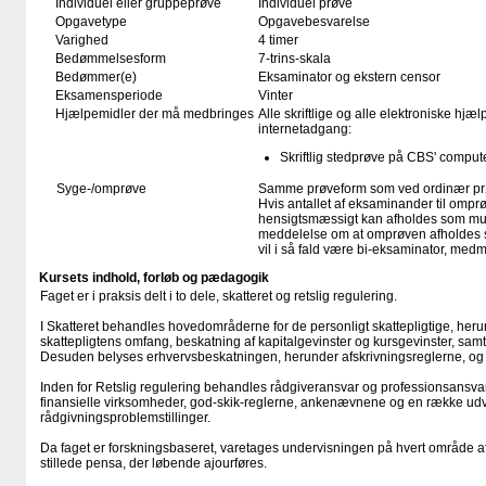
Individuel eller gruppeprøve
Individuel prøve
Opgavetype
Opgavebesvarelse
Varighed
4 timer
Bedømmelsesform
7-trins-skala
Bedømmer(e)
Eksaminator og ekstern censor
Eksamensperiode
Vinter
Hjælpemidler der må medbringes
Alle skriftlige og alle elektroniske hjæ
internetadgang:
Skriftlig stedprøve på CBS' comput
Syge-/omprøve
Samme prøveform som ved ordinær p
Hvis antallet af eksaminander til omprø
hensigtsmæssigt kan afholdes som mundt
meddelelse om at omprøven afholdes s
vil i så fald være bi-eksaminator, med
Kursets indhold, forløb og pædagogik
Faget er i praksis delt i to dele, skatteret og retslig regulering.
I Skatteret behandles hovedområderne for de personligt skattepligtige, herun
skattepligtens omfang, beskatning af kapitalgevinster og kursgevinster, sam
Desuden belyses erhvervsbeskatningen, herunder afskrivningsreglerne, og
Inden for Retslig regulering behandles rådgiveransvar og professionsansvar,
finansielle virksomheder, god-skik-reglerne, ankenævnene og en række ud
rådgivningsproblemstillinger.
Da faget er forskningsbaseret, varetages undervisningen på hvert område af 
stillede pensa, der løbende ajourføres.