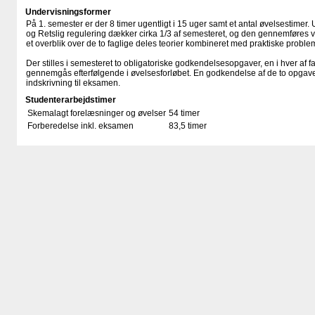
Undervisningsformer
På 1. semester er der 8 timer ugentligt i 15 uger samt et antal øvelsestimer.
og Retslig regulering dækker cirka 1/3 af semesteret, og den gennemføres v
et overblik over de to faglige deles teorier kombineret med praktiske problems
Der stilles i semesteret to obligatoriske godkendelsesopgaver, en i hver af f
gennemgås efterfølgende i øvelsesforløbet. En godkendelse af de to opgave
indskrivning til eksamen.
Studenterarbejdstimer
Skemalagt forelæsninger og øvelser
54 timer
Forberedelse inkl. eksamen
83,5 timer