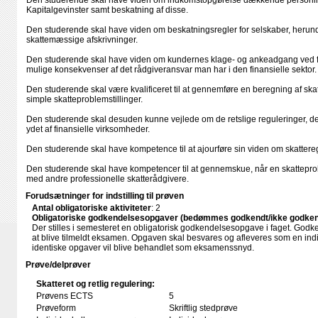
Den studerende skal have viden om indkomstopgørelse dækkende personlig
Kapitalgevinster samt beskatning af disse.
Den studerende skal have viden om beskatningsregler for selskaber, herund
skattemæssige afskrivninger.
Den studerende skal have viden om kundernes klage- og ankeadgang ved fej
mulige konsekvenser af det rådgiveransvar man har i den finansielle sektor.
Den studerende skal være kvalificeret til at gennemføre en beregning af skat
simple skatteproblemstillinger.
Den studerende skal desuden kunne vejlede om de retslige reguleringer, de
ydet af finansielle virksomheder.
Den studerende skal have kompetence til at ajourføre sin viden om skattere
Den studerende skal have kompetencer til at gennemskue, når en skattepro
med andre professionelle skatterådgivere.
Forudsætninger for indstilling til prøven
Antal obligatoriske aktiviteter
: 2
Obligatoriske godkendelsesopgaver (bedømmes godkendt/ikke godken
Der stilles i semesteret en obligatorisk godkendelsesopgave i faget. God
at blive tilmeldt eksamen. Opgaven skal besvares og afleveres som en indiv
identiske opgaver vil blive behandlet som eksamenssnyd.
Prøve/delprøver
Skatteret og retlig regulering:
Prøvens ECTS
5
Prøveform
Skriftlig stedprøve