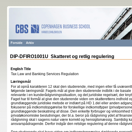
Forside
Arkiv
DIP-DFIRO1001U Skatteret og retlig regulering
English Title
Tax Law and Banking Services Regulation
Læringsmål
For at opnå karakteren 12 skal den studerende, med ingen eller få uvæsentli
følgende læringsmål: Fagets mål at give den studerende indblik i de basale 
relevante i en kunderådgivningssituation, og det juridiske regelsæt, der knytte
Faget har til formål at give den studerende viden om skatterettens indhold og
grundlæggende juridiske metode er indlært på HD 1.del eller anden adga
fokuserer på indkomstopgørelse for forskellige indkomsttyper (privatperson
grundlæggende beskatning af disse. Den enkelte forbruger og virksomhed t
privatøkonomiske beslutninger, der bl.a. beror på rådgivning ydet af finans
rådgivning skal i sagens natur være korrekt og hensigtsmæssig. Samtidig ka
ansvarspådragende. Derfor indgår den retslige regulering af denne rådgivnin