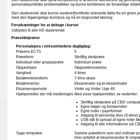
Den studerende skal opnå kompetence til at kunne identificere og gennem
personalejuridiske problematikker og kunne kombinere de forskellige retskild
Den studerende skal kunne vurdere/fremfinde relevante fakta fra en given
med den tilgængelige teori/jura og nå en begrundet løsning
Forudsætninger for at deltage i kurset
Udbydes til alle HD studerende
Prøve/delprøver
Personalejura i virksomhedens dagligdag:
Prøvens ECTS
5
Prøveform
Skriftlig stedprøve
Individuel eller gruppeprøve
Individuel prøve
Opgavetype
Opgavebesvarelse
Varighed
4 timer
Bedømmelsesform
7-trins-skala
Bedømmer(e)
Eksaminator og bi-eksaminator
Eksamensperiode
Vinter og Vinter, Uge 49
Hjælpemidler der må medbringes
Med visse hjælpemidler, se nedenfor:
Skriftlig stedprøve på CBS' comput
Egne bøger og kompendier
Egne noter i papirformat
Adgang til personlig drev (S-drev)
USB stik til upload af egne noter f
Adgang til alle informationer på 
Syge-/omprøve
Samme prøveform som ved ordinær p
Hvis antallet af eksaminander til omprø