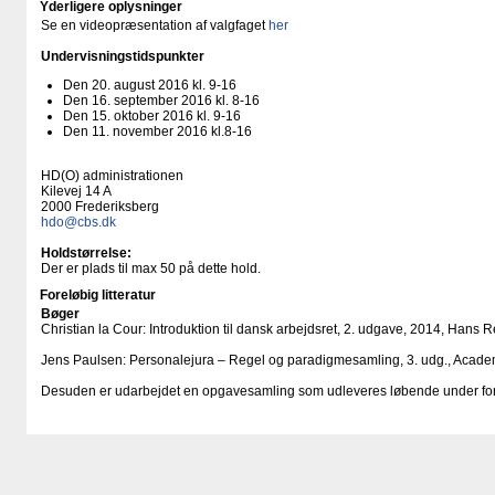
Yderligere oplysninger
Se en videopræsentation af valgfaget
her
Undervisningstidspunkter
Den 20. august 2016 kl. 9-16
Den 16. september 2016 kl. 8-16
Den 15. oktober 2016 kl. 9-16
Den 11. november 2016 kl.8-16
HD(O) administrationen
Kilevej 14 A
2000 Frederiksberg
hdo@cbs.dk
Holdstørrelse:
Der er plads til max 50 på dette hold.
Foreløbig litteratur
Bøger
Christian la Cour: Introduktion til dansk arbejdsret, 2. udgave, 2014, Hans R
Jens Paulsen: Personalejura – Regel og paradigmesamling, 3. udg., Acade
Desuden er udarbejdet en opgavesamling som udleveres løbende under for