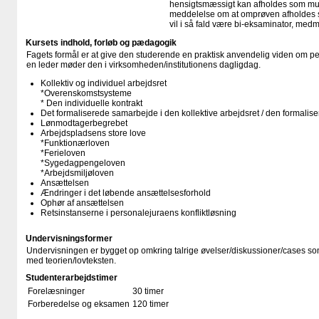
hensigtsmæssigt kan afholdes som mundt
meddelelse om at omprøven afholdes s
vil i så fald være bi-eksaminator, med
Kursets indhold, forløb og pædagogik
Fagets formål er at give den studerende en praktisk anvendelig viden om 
en leder møder den i virksomheden/institutionens dagligdag.
Kollektiv og individuel arbejdsret
*Overenskomstsysteme
* Den individuelle kontrakt
Det formaliserede samarbejde i den kollektive arbejdsret / den formalis
Lønmodtagerbegrebet
Arbejdspladsens store love
*Funktionærloven
*Ferieloven
*Sygedagpengeloven
*Arbejdsmiljøloven
Ansættelsen
Ændringer i det løbende ansættelsesforhold
Ophør af ansættelsen
Retsinstanserne i personalejuraens konfliktløsning
Undervisningsformer
Undervisningen er bygget op omkring talrige øvelser/​diskussioner/​cases s
med teorien/lovteksten.
Studenterarbejdstimer
Forelæsninger
30 timer
Forberedelse og eksamen
120 timer