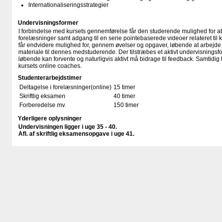
Internationaliseringsstrategier
Undervisningsformer
I forbindelse med kursets gennemførelse får den studerende mulighed for at 
forelæsninger samt adgang til en serie pointebaserede videoer relateret til
får endvidere mulighed for, gennem øvelser og opgaver, løbende at arbejde
materiale til dennes medstuderende. Der tilstræbes et aktivt undervisnings
løbende kan forvente og naturligvis aktivt må bidrage til feedback. Samtidi
kursets online coaches.
Studenterarbejdstimer
Deltagelse i forelæsninger(online)
15 timer
Skriftlig eksamen
40 timer
Forberedelse mv.
150 timer
Yderligere oplysninger
Undervisningen ligger i uge 35 - 40.
Afl. af skriftlig eksamensopgave i uge 41.