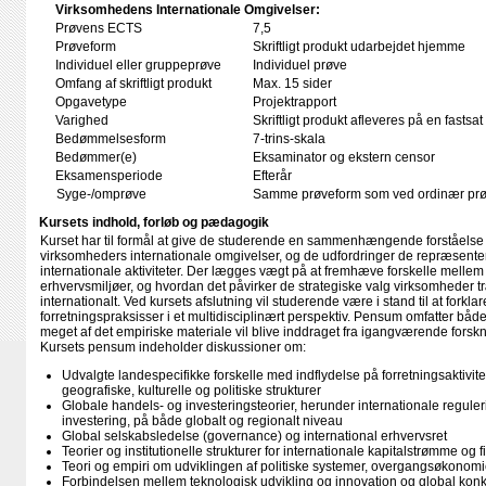
Virksomhedens Internationale Omgivelser:
Prøvens ECTS
7,5
Prøveform
Skriftligt produkt udarbejdet hjemme
Individuel eller gruppeprøve
Individuel prøve
Omfang af skriftligt produkt
Max. 15 sider
Opgavetype
Projektrapport
Varighed
Skriftligt produkt afleveres på en fastsat
Bedømmelsesform
7-trins-skala
Bedømmer(e)
Eksaminator og ekstern censor
Eksamensperiode
Efterår
Syge-/omprøve
Samme prøveform som ved ordinær pr
Kursets indhold, forløb og pædagogik
Kurset har til formål at give de studerende en sammenhængende forståelse 
virksomheders internationale omgivelser, og de udfordringer de repræsente
internationale aktiviteter. Der lægges vægt på at fremhæve forskelle mellem
erhvervsmiljøer, og hvordan det påvirker de strategiske valg virksomheder tr
internationalt. Ved kursets afslutning vil studerende være i stand til at forklar
forretningspraksisser i et multidisciplinært perspektiv. Pensum omfatter båd
meget af det empiriske materiale vil blive inddraget fra igangværende forskni
Kursets pensum indeholder diskussioner om:
Udvalgte landespecifikke forskelle med indflydelse på forretningsaktiviteter,
geografiske, kulturelle og politiske strukturer
Globale handels- og investeringsteorier, herunder internationale regule
investering, på både globalt og regionalt niveau
Global selskabsledelse (governance) og international erhvervsret
Teorier og institutionelle strukturer for internationale kapitalstrømme og 
Teori og empiri om udviklingen af politiske systemer, overgangsøkonomier
Forbindelsen mellem teknologisk udvikling og innovation og global ko