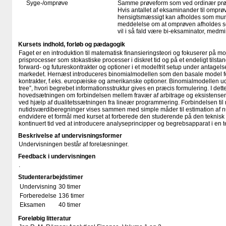
Syge-/omprøve
Samme prøveform som ved ordinær pr
Hvis antallet af eksaminander til omprøv
hensigtsmæssigt kan afholdes som mundtl
meddelelse om at omprøven afholdes so
vil i så fald være bi-eksaminator, medm
Kursets indhold, forløb og pædagogik
Faget er en introduktion til matematisk finansieringsteori og fokuserer på mod
prisprocesser som stokastiske processer i diskret tid og på et endeligt tilst
forward- og futureskontrakter og optioner i et modelfrit setup under antagels
markedet. Hernæst introduceres binomialmodellen som den basale model for 
kontrakter, f.eks. europæiske og amerikanske optioner. Binomialmodellen udvi
tree”, hvori begrebet informationsstruktur gives en præcis formulering. I det
hovedsætningen om forbindelsen mellem fravær af arbitrage og eksistensen
ved hjælp af dualitetssætningen fra lineær programmering. Forbindelsen t
nutidsværdiberegninger vises sammen med simple måder til estimation af n
endvidere et formål med kurset at forberede den studerende på den teknisk
kontinuert tid ved at introducere analyseprincipper og begrebsapparat i e
Beskrivelse af undervisningsformer
Undervisningen består af forelæsninger.
Feedback i undervisningen
.
Studenterarbejdstimer
Undervisning
30 timer
Forberedelse
136 timer
Eksamen
40 timer
Foreløbig litteratur