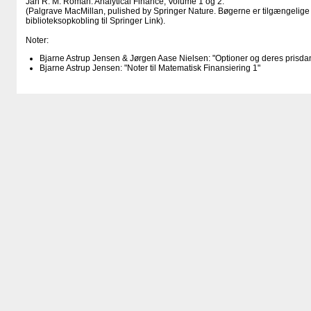
Jan R. M. Röman: Analytical Finance, Volume 1 og 2.
(Palgrave MacMillan, pulished by Springer Nature. Bøgerne er tilgængelige s
biblioteksopkobling til Springer Link).
Noter:
Bjarne Astrup Jensen & Jørgen Aase Nielsen: "Optioner og deres prisda
Bjarne Astrup Jensen: "Noter til Matematisk Finansiering 1"