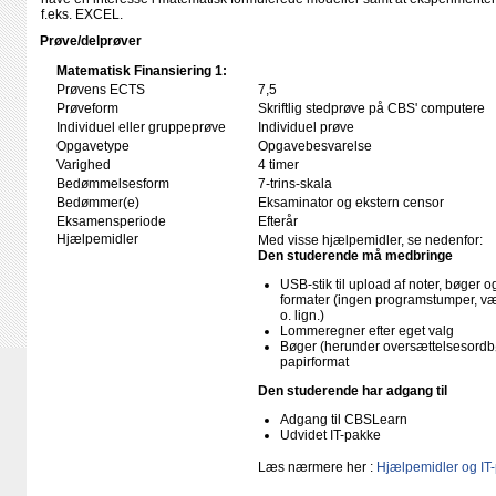
f.eks. EXCEL.
Prøve/delprøver
Matematisk Finansiering 1:
Prøvens ECTS
7,5
Prøveform
Skriftlig stedprøve på CBS' computere
Individuel eller gruppeprøve
Individuel prøve
Opgavetype
Opgavebesvarelse
Varighed
4 timer
Bedømmelsesform
7-trins-skala
Bedømmer(e)
Eksaminator og ekstern censor
Eksamensperiode
Efterår
Hjælpemidler
Med visse hjælpemidler, se nedenfor:
Den studerende må medbringe
USB-stik til upload af noter, bøger
formater (ingen programstumper, væ
o. lign.)
Lommeregner efter eget valg
Bøger (herunder oversættelsesordbø
papirformat
Den studerende har adgang til
Adgang til CBSLearn
Udvidet IT-pakke
Læs nærmere her :
Hjælpemidler og IT