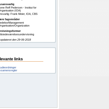
usansvarlig
nne Reff Pedersen - Institut for
rganisation (IOA)
svarlig: Frank Meier, IOA, CBS
ære fagområder
edelse/Management
rganisation/Organization
rvisningsformer
ilstedeværelsesundervisning
 opdateret den 29-06-2018
levante links
tudieordninger
ksamensregler