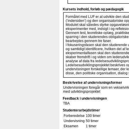
Kursets indhold, forløb og pædagogik
Formålet med LUF er at udvikle den stu
(’indersiden’) og den organisatoriske opg
Modulet skal således styrke opgaveløsni
eksperimenter med, indsigt i og refleksi
Gennem test, teoretiske oplæg, praktiske 
sparring i den studerendes obligatoriske
bearbejdes gennem tre faser.
I fokuseringsfasen skal den studerende ud
og samtidigt identificere, hvilken del af 
eksperimentalfasen skal den studerende u
skaber fremdrift i og viden om lederudvik
analyse af data fra ledelsesudviklingspro
Ledelsesudviklingsprojektet beskrives o
undervisningen forskellige temaer, der kn
disse, den politiske organisation, dialog
Beskrivelse af undervisningsformer
Undervisningen foregår som en vekselvirk
med udviklingsprojektet
Feedback i undervisningen
TBA
Studenterarbejdstimer
Forberedelse
100 timer
Undervisning
50 timer
Eksamen
1 timer