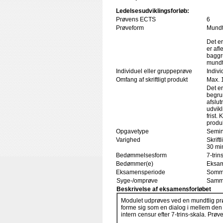
Ledelsesudviklingsforløb:
Prøvens ECTS
6
Prøveform
Mundtl
Det er
er afl
baggr
mundt
Individuel eller gruppeprøve
Indivi
Omfang af skriftligt produkt
Max. 
Det er
begrun
afslut
udvikl
frist.
produk
Opgavetype
Semi
Varighed
Skrift
30 min
Bedømmelsesform
7-trin
Bedømmer(e)
Eksam
Eksamensperiode
Somme
Syge-/omprøve
Samme
Beskrivelse af eksamensforløbet
Modulet udprøves ved en mundtlig prø
forme sig som en dialog i mellem de
intern censur efter 7-trins-skala. Prøve