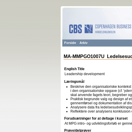
Forside
Arkiv
MA-MMPGO1007U Ledelsesudvi
English Title
Leadership development
Læringsmål
Beskrive den organisatoriske kontekst
i den organisatoriske opgave (cf. 'yder
skal anvende fagets teori, begreber o
Praktisk begrunde valg og design af et
gennemførsel og dokumentation af dis
Analysere data fra ledelsesudviklingspr
Reflektere over analysens konklusion o
Forudsætninger for at deltage i kurset
At MPG intro- og udviklingsforløb er genne
Prøve/delprøver