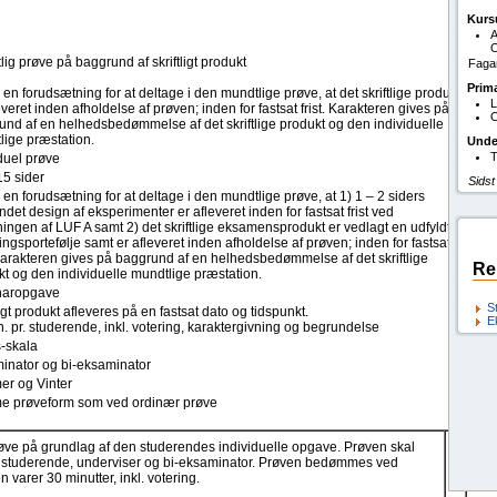
Kurs
A
O
ig prøve på baggrund af skriftligt produkt
Fagan
Prim
 en forudsætning for at deltage i den mundtlige prøve, at det skriftlige produkt
L
everet inden afholdelse af prøven; inden for fastsat frist. Karakteren gives på
O
und af en helhedsbedømmelse af det skriftlige produkt og den individuelle
lige præstation.
Unde
T
duel prøve
15 sider
Sidst
 en forudsætning for at deltage i den mundtlige prøve, at 1) 1 – 2 siders
det design af eksperimenter er afleveret inden for fastsat frist ved
ningen af LUF A samt 2) det skriftlige eksamensprodukt er vedlagt en udfyldt
ingsportefølje samt er afleveret inden afholdelse af prøven; inden for fastsat
 Karakteren gives på baggrund af en helhedsbedømmelse af det skriftlige
Re
t og den individuelle mundtlige præstation.
naropgave
S
ligt produkt afleveres på en fastsat dato og tidspunkt.
E
. pr. studerende, inkl. votering, karaktergivning og begrundelse
s-skala
inator og bi-eksaminator
r og Vinter
 prøveform som ved ordinær prøve
ve på grundlag af den studerendes individuelle opgave. Prøven skal
n studerende, underviser og bi-eksaminator. Prøven bedømmes ved
n varer 30 minutter, inkl. votering.