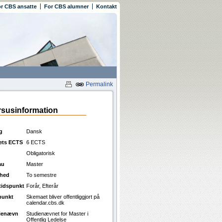
r CBS ansatte
For CBS alumner
Kontakt
Permalink
susinformation
g
Dansk
ets ECTS
6 ECTS
Obligatorisk
au
Master
ghed
To semestre
ttidspunkt
Forår, Efterår
punkt
Skemaet bliver offentliggjort på
calendar.cbs.dk
ienævn
Studienævnet for Master i
Offentlig Ledelse