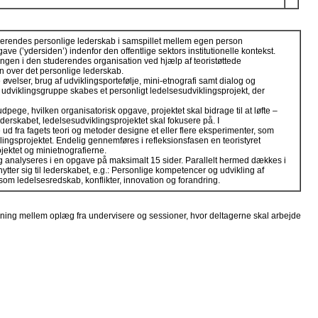
derendes personlige lederskab i samspillet mellem egen person
ave (’ydersiden’) indenfor den offentlige sektors institutionelle kontekst.
ngen i den studerendes organisation ved hjælp af teoristøttede
on over det personlige lederskab.
øvelser, brug af udviklingsportefølje, mini-etnografi samt dialog og
 udviklingsgruppe skabes et personligt ledelsesudviklingsprojekt, der
pege, hvilken organisatorisk opgave, projektet skal bidrage til at løfte –
lederskabet, ledelsesudviklingsprojektet skal fokusere på. I
d fra fagets teori og metoder designe et eller flere eksperimenter, som
lingsprojektet. Endelig gennemføres i refleksionsfasen en teoristyret
jektet og minietnografierne.
g analyseres i en opgave på maksimalt 15 sider. Parallelt hermed dækkes i
ytter sig til lederskabet, e.g.: Personlige kompetencer og udvikling af
 som ledelsesredskab, konflikter, innovation og forandring.
ning mellem oplæg fra undervisere og sessioner, hvor deltagerne skal arbejde