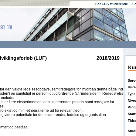
For CBS studerende
Fo
klingsforløb (LUF)
2018/2019
Kur
Spro
Kurs
 for den valgte ledelsesopgave, samt redegøre for, hvordan denne både indgår
siden') og samtidigt er personligt udfordrende (cf. 'indersiden'). Redegørelsen
Type
g metoder.
Nive
 eller flere eksperimenter i den studerendes praksis samt redegøre for
se.
Vari
ojektet og mini-etnografierne ud fra relevant teori.
Star
g videre potentiale for den studerendes ledelse og organisation.
Tids
mført og bestået.
Stud