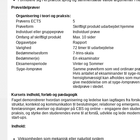
Formulere sig i et præcist sprog og sammensætte valide argumenter i he
Prøve/delprøver
Organisering i teori og praksis:
Prøvens ECTS
5
Prøveform
Skriftligt produkt udarbejdet hjemme
Individuel eller gruppeprøve
Individuel prøve
Omfang af skriftligt produkt
Max. 10 sider
Opgavetype
Rapport
Varighed
72 timer til udarbejdelse
Bedømmelsesform
7-trins-skala
Bedømmer(e)
En eksaminator
Eksamensperiode
Vinter og Sommer
Syge-/omprøve
Samme prøveform som ved ordinær pr
Hvis antallet af eksaminander til syge-/
hensigtsmæssigt kan afholdes som mundt
give meddelelse om at syge-/omprøven
stedprøve i stedet.
Kursets indhold, forløb og pædagogik
Faget demonstrerer hvordan organisering og ledelse kan iagttages fra forskel
struktur, kontekst og kommunikation til beslutninger, relationer og emergens.
forelæsninger, øvelser og dialoger på CBS og online – engagere den studer
praksis, og styrke den studerendes evne til at forstå, udvikle og lede moderne
start-ups.
Indhold:
Virksomheden som mekanisk eller naturligt system