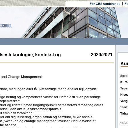
For CBS studerende
Fo
steknologier, kontekst og
2020/2021
Kur
Spro
xt and Change Management
Kurs
Type
nde, med ingen eller få uvæsentlige mangler eller fejl, opfylde
Nive
ge læring og kompetencetilvækst set i forhold til ”Den personlige
pejlemærker”.
Vari
orier og litteratur med udgangspunkt i semesterets temaer og deres
Star
lse i den aktuelle virksomhedspraksis.
t empirisk forankring.
Tids
rier om digitalisering, organisation og samfund, mikrosociale
st (Swop-job og change management øvelsen) for udøvelse af
Stud
ne af dette.