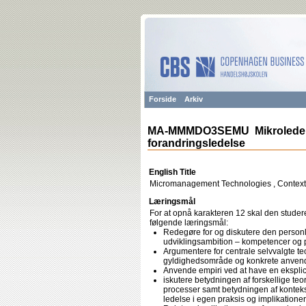
Forside
Arkiv
MA-MMMDO3SEMU Mikroledelse
forandringsledelse
English Title
Micromanagement Technologies , Conte
Læringsmål
For at opnå karakteren 12 skal den studere
følgende læringsmål:
Redegøre for og diskutere den personli
udviklingsambition – kompetencer og 
Argumentere for centrale selvvalgte te
gyldighedsområde og konkrete anvende
Anvende empiri ved at have en eksplici
iskutere betydningen af forskellige teo
processer samt betydningen af kontek
ledelse i egen praksis og implikationer