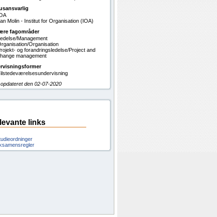
usansvarlig
IOA
an Molin - Institut for Organisation (IOA)
ære fagområder
edelse/Management
rganisation/Organisation
rojekt- og forandringsledelse/Project and
hange management
rvisningsformer
ilstedeværelsesundervisning
 opdateret den 02-07-2020
levante links
tudieordninger
ksamensregler