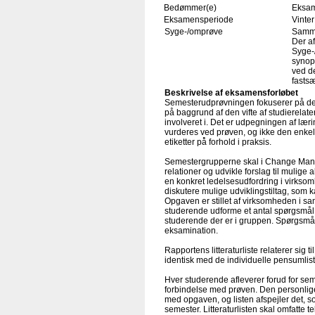
Bedømmer(e)
Eksam
Eksamensperiode
Vinter
Syge-/omprøve
Samme
Der af
Syge-
synops
ved de
fastsæ
Beskrivelse af eksamensforløbet
Semesterudprøvningen fokuserer på den
på baggrund af den vifte af studierela
involveret i. Det er udpegningen af lær
vurderes ved prøven, og ikke den enkelte
etiketter på̊ forhold i praksis.
Semestergrupperne skal i Change Mana
relationer og udvikle forslag til mulige
en konkret ledelsesudfordring i virkso
diskutere mulige udviklingstiltag, som 
Opgaven er stillet af virksomheden i s
studerende udforme et antal spørgsmål s
studerende der er i gruppen. Spørgsmå
eksamination.
Rapportens litteraturliste relaterer sig
identisk med de individuelle pensumliste
Hver studerende afleverer forud for sem
forbindelse med prøven. Den personlig
med opgaven, og listen afspejler det, so
semester. Litteraturlisten skal omfatte