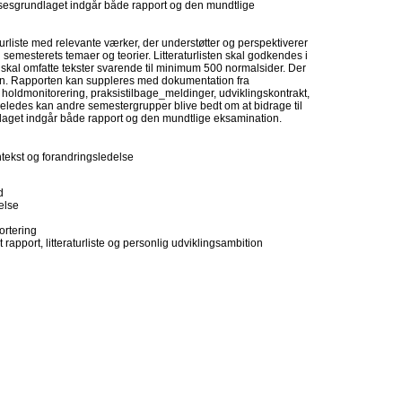
elsesgrundlaget indgår både rapport og den mundtlige
aturliste med relevante værker, der understøtter og perspektiverer
l semesterets temaer og teorier. Litteraturlisten skal godkendes i
n skal omfatte tekster svarende til minimum 500 normalsider. Der
sten. Rapporten kan suppleres med dokumentation fra
, holdmonitorering, praksistilbage_meldinger, udviklingskontrakt,
geledes kan andre semestergrupper blive bedt om at bidrage til
et indgår både rapport og den mundtlige eksamination.
ntekst og forandringsledelse
d
else
rtering
port, litteraturliste og personlig udviklingsambition