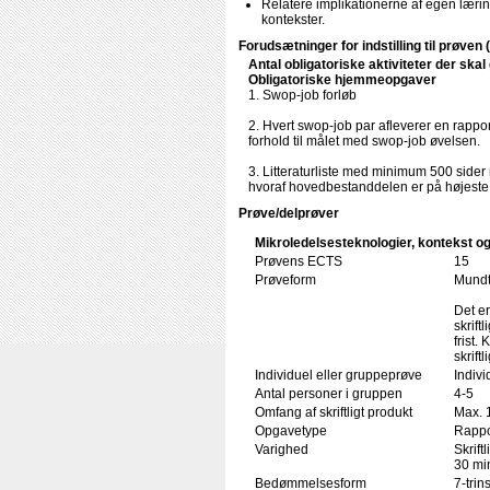
Relatere implikationerne af egen læring
kontekster.
Forudsætninger for indstilling til prøven 
Antal obligatoriske aktiviteter der ska
Obligatoriske hjemmeopgaver
1. Swop-job forløb
2. Hvert swop-job par afleverer en rappo
forhold til målet med swop-job øvelsen.
3. Litteraturliste med minimum 500 sider 
hvoraf hovedbestanddelen er på højeste 
Prøve/delprøver
Mikroledelsesteknologier, kontekst og
Prøvens ECTS
15
Prøveform
Mundtl
Det er
skrift
frist
skrift
Individuel eller gruppeprøve
Indiv
Antal personer i gruppen
4-5
Omfang af skriftligt produkt
Max. 
Opgavetype
Rappo
Varighed
Skrift
30 min
Bedømmelsesform
7-trin