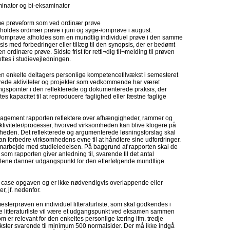
inator og bi-eksaminator
 prøveform som ved ordinær prøve
holdes ordinær prøve i juni og syge-/omprøve i august.
/omprøve afholdes som en mundtlig individuel prøve i den samme
is med forbedringer eller tillæg til den synopsis, der er bedømt
n ordinære prøve. Sidste frist for retti¬dig til¬melding til prøven
ttes i studievejledningen.
 enkelte deltagers personlige kompetencetilvækst i semesteret
terede aktiviteter og projekter som vedkommende har været
ingspointer i den reflekterede og dokumenterede praksis, der
s kapacitet til at reproducere faglighed eller fæstne faglige
gement rapporten reflektere over afhængigheder, rammer og
 aktiviteter/processer, hvorved virksomheden kan blive klogere på
mheden. Det reflekterede og argumenterede løsningsforslag skal
kan forbedre virksomhedens evne til at håndtere sine udfordringer.
amarbejde med studieledelsen. På baggrund af rapporten skal de
om rapporten giver anledning til, svarende til det antal
lene danner udgangspunkt for den efterfølgende mundtlige
 til case opgaven og er ikke nødvendigvis overlappende eller
r, jf. nedenfor.
esterprøven en individuel litteraturliste, som skal godkendes i
e litteraturliste vil være et udgangspunkt ved eksamen sammen
m er relevant for den enkeltes personlige læring ifm. tredje
 tekster svarende til minimum 500 normalsider. Der må ikke indgå