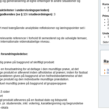
 og generalisering af egne erfaringer til andre situationer og
Kurs
(aktiviteter i undervisningsperioden)
J
l godkendes (se § 13 i studieordningen)
: 3
Prim
L
O
P
rt med tværgående analytiske refleksioner og læringspointer set i
c
Unde
T
relevante referencer i forhold til semesteret og de udvalgte temaer,
internationale videnskabelige niveau.
Sidst
 forandringsledelse:
Re
ig prøve på baggrund af skriftligt produkt
 en forudsætning for at deltage i den mundtlige prøve, at det
S
lige produkt er afleveret inden afholdelse af prøven; inden for fastsat
E
. Karakteren gives på baggrund af en helhedsbedømmelse af det
lige produkt og den individuelle mundtlige præstation.
iduel mundtlig prøve på baggrund af gruppeopgave
15 sider
rt
ligt produkt afleveres på en fastsat dato og tidspunkt.
. pr. studerende, inkl. votering, karaktergivning og begrundelse
s-skala