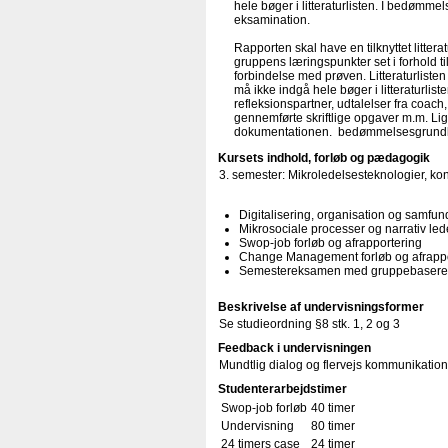
hele bøger i litteraturlisten. I bedømm
eksamination.
Rapporten skal have en tilknyttet litter
gruppens læringspunkter set i forhold ti
forbindelse med prøven. Litteraturliste
må ikke indgå hele bøger i litteraturli
refleksionspartner, udtalelser fra coach
gennemførte skriftlige opgaver m.m. Li
dokumentationen. bedømmelsesgrundlag
Kursets indhold, forløb og pædagogik
3. semester: Mikroledelsesteknologier, ko
Digitalisering, organisation og samfun
Mikrosociale processer og narrativ led
Swop-job forløb og afrapportering
Change Management forløb og afrappo
Semestereksamen med gruppebaseret rap
Beskrivelse af undervisningsformer
Se studieordning §8 stk. 1, 2 og 3
Feedback i undervisningen
Mundtlig dialog og flervejs kommunikation
Studenterarbejdstimer
Swop-job forløb
40 timer
Undervisning
80 timer
24 timers case
24 timer