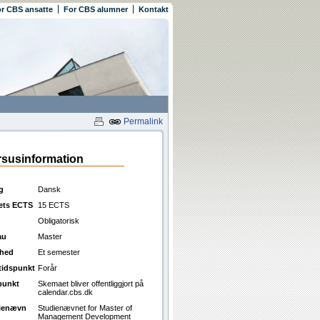
r CBS ansatte
For CBS alumner
Kontakt
Permalink
susinformation
g
Dansk
ets ECTS
15 ECTS
Obligatorisk
au
Master
ghed
Et semester
ttidspunkt
Forår
punkt
Skemaet bliver offentliggjort på
calendar.cbs.dk
ienævn
Studienævnet for Master of
Management Development