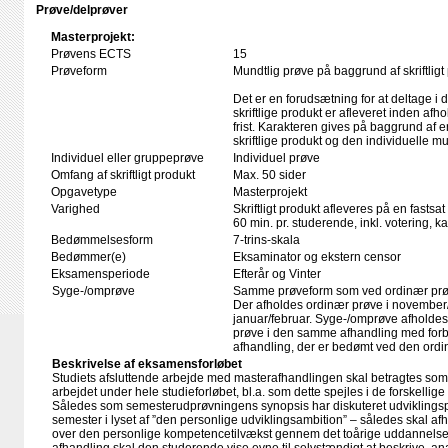
Prøve/delprøver
Masterprojekt:
Prøvens ECTS
15
Prøveform
Mundtlig prøve på baggrund af skriftligt
Det er en forudsætning for at deltage i 
skriftlige produkt er afleveret inden afho
frist. Karakteren gives på baggrund af
skriftlige produkt og den individuelle m
Individuel eller gruppeprøve
Individuel prøve
Omfang af skriftligt produkt
Max. 50 sider
Opgavetype
Masterprojekt
Varighed
Skriftligt produkt afleveres på en fastsat
60 min. pr. studerende, inkl. votering, 
Bedømmelsesform
7-trins-skala
Bedømmer(e)
Eksaminator og ekstern censor
Eksamensperiode
Efterår og Vinter
Syge-/omprøve
Samme prøveform som ved ordinær pr
Der afholdes ordinær prøve i novembe
januar/februar. Syge-/omprøve afholdes
prøve i den samme afhandling med forbed
afhandling, der er bedømt ved den ordi
Beskrivelse af eksamensforløbet
Studiets afsluttende arbejde med masterafhandlingen skal betragtes som 
arbejdet under hele studieforløbet, bl.a. som dette spejles i de forskelli
Således som semesterudprøvningens synopsis har diskuteret udviklingsp
semester i lyset af ”den personlige udviklingsambition” – således skal a
over den personlige kompetencetilvækst gennem det toårige uddannelsesfo