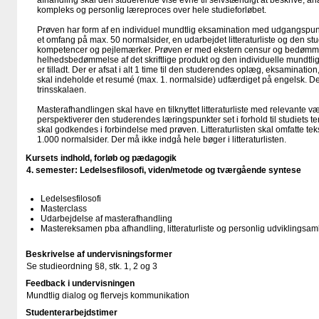
afhandling skal den studerende vise evne til selvstændigt at beskrive, a
kompleks og personlig læreproces over hele studieforløbet.
Prøven har form af en individuel mundtlig eksamination med udgangspunkt
et omfang på max. 50 normalsider, en udarbejdet litteraturliste og den s
kompetencer og pejlemærker. Prøven er med ekstern censur og bedømm
helhedsbedømmelse af det skriftlige produkt og den individuelle mundtlig
er tilladt. Der er afsat i alt 1 time til den studerendes oplæg, eksaminatio
skal indeholde et resumé (max. 1. normalside) udfærdiget på engelsk. Der
trinsskalaen.
Masterafhandlingen skal have en tilknyttet litteraturliste med relevante væ
perspektiverer den studerendes læringspunkter set i forhold til studiets tem
skal godkendes i forbindelse med prøven. Litteraturlisten skal omfatte te
1.000 normalsider. Der må ikke indgå hele bøger i litteraturlisten.
Kursets indhold, forløb og pædagogik
4. semester: Ledelsesfilosofi, viden/metode og tværgående syntese
Ledelsesfilosofi
Masterclass
Udarbejdelse af masterafhandling
Mastereksamen pba afhandling, litteraturliste og personlig udviklingsam
Beskrivelse af undervisningsformer
Se studieordning §8, stk. 1, 2 og 3
Feedback i undervisningen
Mundtlig dialog og flervejs kommunikation
Studenterarbejdstimer