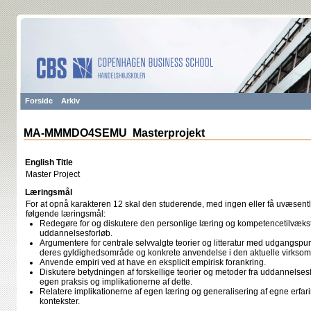
Forside
Arkiv
MA-MMMDO4SEMU Masterprojekt
English Title
Master Project
Læringsmål
For at opnå karakteren 12 skal den studerende, med ingen eller få uvæsentli
følgende læringsmål:
Redegøre for og diskutere den personlige læring og kompetencetilvækst s
uddannelsesforløb.
Argumentere for centrale selvvalgte teorier og litteratur med udgangsp
deres gyldighedsområde og konkrete anvendelse i den aktuelle virksom
Anvende empiri ved at have en eksplicit empirisk forankring.
Diskutere betydningen af forskellige teorier og metoder fra uddannelsesf
egen praksis og implikationerne af dette.
Relatere implikationerne af egen læring og generalisering af egne erfarin
kontekster.