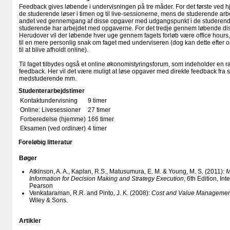
Feedback gives løbende i undervisningen på tre måder. For det første ved hj
de studerende løser i timen og til live-sessionerne, mens de studerende ar
andet ved gennemgang af disse opgaver med udgangspunkt i de studerendes
studerende har arbejdet med opgaverne. For det tredje gennem løbende dis
Herudover vil der løbende hver uge gennem fagets forløb være office hour
til en mere personlig snak om faget med underviseren (dog kan dette efte
til at blive afholdt online).
Til faget tilbydes også et online økonomistyringsforum, som indeholder en r
feedback. Her vil det være muligt at løse opgaver med direkte feedback fra 
medstuderende mm.
Studenterarbejdstimer
Kontaktundervisning
9 timer
Online: Livesessioner
27 timer
Forberedelse (hjemme)
166 timer
Eksamen (ved ordinær)
4 timer
Foreløbig litteratur
Bøger
Atkinson, A. A., Kaplan, R.S., Matusumura, E. M. & Young, M. S. (2011):
M
Information for Decision Making and Strategy Execution
, 6th Edition, In
Pearson
Venkataraman, R.R. and Pinto, J. K. (2008):
Cost and Value Management
Wiley & Sons.
Artikler