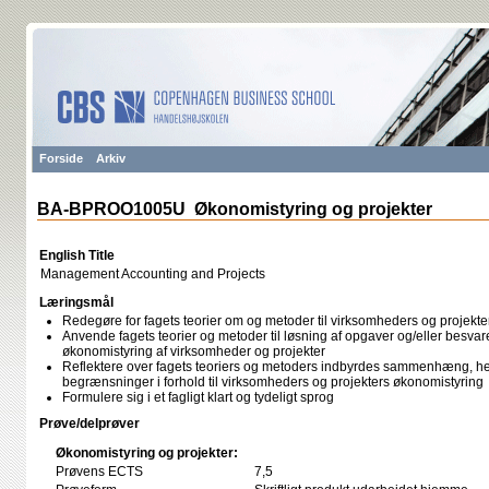
Forside
Arkiv
BA-BPROO1005U Økonomistyring og projekter
English Title
Management Accounting and Projects
Læringsmål
Redegøre for fagets teorier om og metoder til virksomheders og projekt
Anvende fagets teorier og metoder til løsning af opgaver og/eller besv
økonomistyring af virksomheder og projekter
Reflektere over fagets teoriers og metoders indbyrdes sammenhæng, h
begrænsninger i forhold til virksomheders og projekters økonomistyring
Formulere sig i et fagligt klart og tydeligt sprog
Prøve/delprøver
Økonomistyring og projekter:
Prøvens ECTS
7,5