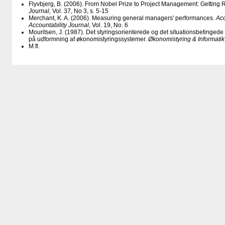
Flyvbjerg, B. (2006). From Nobel Prize to Project Management: Getting 
Journal,
Vol. 37, No 3, s. 5-15
Merchant, K. A. (2006). Measuring general managers' performances.
Acc
Accountability Journal
, Vol. 19, No. 6
Mouritsen, J. (1987). Det styringsorienterede og det situationsbetinge
på udformning af økonomistyringssystemer.
Økonomistyring & Informatik
M.fl.