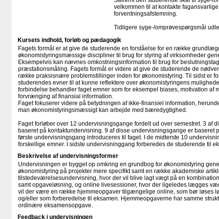
Såfremt den studerende skal til syge-/
velkommen til at kontakte fagansvarlige
forventningsafstemning.
Tidligere syge-/​omprøvespørgsmål udle
Kursets indhold, forløb og pædagogik
Fagets formål er at give de studerende en forståelse for en række grundlæ
økonomistyringsmæssige discipliner til brug for styring af virksomheder gener
Eksempelvis kan nævnes omkostningsinformation til brug for beslutningsta
præstationsmåling. Fagets formål er videre at give de studerende de nødven
række praksisnære problemstillinger inden for økonomistyring. Til sidst er f
studerendes evner til at kunne reflektere over økonomistyringens mulighed
forbindelse behandler faget emner som for eksempel biases, motivation af m
forvrænging af finansial information.
Faget fokuserer videre på betydningen af ikke-finansiel information, herun
man økonomistyringsmæssigt kan arbejde med bæredygtighed.
Faget forløber over 12 undervisningsgange fordelt ud over semestret. 3 af 
baseret på kontaktundervisning. 9 af disse undervisningsgange er baseret på
første undervisningsgang introduceres til faget. I de midterste 10 undervisni
forskellige emner. I sidste undervisninggang forberedes de studerende til 
Beskrivelse af undervisningsformer
Undervisningen er bygget op omkring en grundbog for økonomistyring gener
økonomistyring på projekter mere specifikt samt en række akademiske artikl
tilstedeværelsesundervisning, hvor der vil blive lagt vægt på en kombinatio
samt opgaveløsning, og online livesessioner, hvor der ligeledes lægges væ
vil der være en række hjemmeopgaver tilgængelige online, som bør løses l
og/eller som forberedelse til eksamen. Hjemmeopgaverne har samme struktu
ordinære eksamensopgave.
Feedback i undervisningen