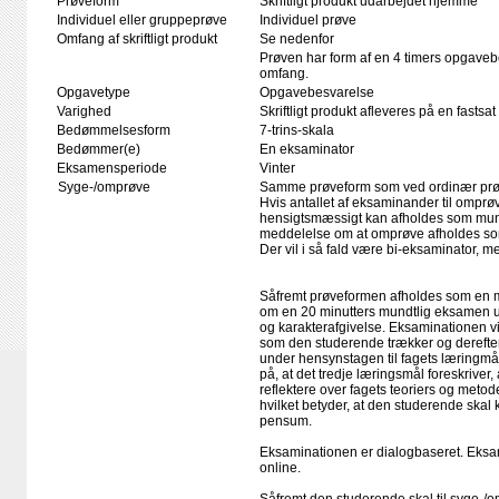
Prøveform
Skriftligt produkt udarbejdet hjemme
Individuel eller gruppeprøve
Individuel prøve
Omfang af skriftligt produkt
Se nedenfor
Prøven har form af en 4 timers opgavebe
omfang.
Opgavetype
Opgavebesvarelse
Varighed
Skriftligt produkt afleveres på en fastsat
Bedømmelsesform
7-trins-skala
Bedømmer(e)
En eksaminator
Eksamensperiode
Vinter
Syge-/omprøve
Samme prøveform som ved ordinær pr
Hvis antallet af eksaminander til omprøv
hensigtsmæssigt kan afholdes som mundtl
meddelelse om at omprøve afholdes som
Der vil i så fald være bi-eksaminator, 
Såfremt prøveformen afholdes som en mu
om en 20 minutters mundtlig eksamen ud
og karakterafgivelse. Eksaminationen v
som den studerende trækker og derefter
under hensynstagen til fagets læringm
på, at det tredje læringsmål foreskriver
reflektere over fagets teoriers og me
hvilket betyder, at den studerende skal 
pensum.
Eksaminationen er dialogbaseret. Eksame
online.