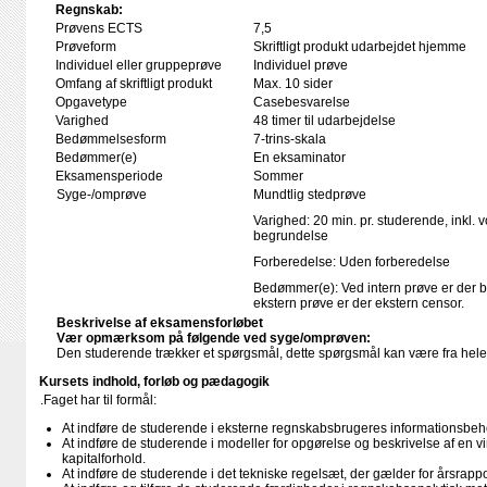
Regnskab:
Prøvens ECTS
7,5
Prøveform
Skriftligt produkt udarbejdet hjemme
Individuel eller gruppeprøve
Individuel prøve
Omfang af skriftligt produkt
Max. 10 sider
Opgavetype
Casebesvarelse
Varighed
48 timer til udarbejdelse
Bedømmelsesform
7-trins-skala
Bedømmer(e)
En eksaminator
Eksamensperiode
Sommer
Syge-/omprøve
Mundtlig stedprøve
Varighed: 20 min. pr. studerende, inkl. 
begrundelse
Forberedelse: Uden forberedelse
Bedømmer(e): Ved intern prøve er der 
ekstern prøve er der ekstern censor.
Beskrivelse af eksamensforløbet
Vær opmærksom på følgende ved syge/omprøven:
Den studerende trækker et spørgsmål, dette spørgsmål kan være fra hel
Kursets indhold, forløb og pædagogik
.Faget har til formål:
At indføre de studerende i eksterne regnskabsbrugeres informationsbeh
At indføre de studerende i modeller for opgørelse og beskrivelse af en
kapitalforhold.
At indføre de studerende i det tekniske regelsæt, der gælder for årsrapp