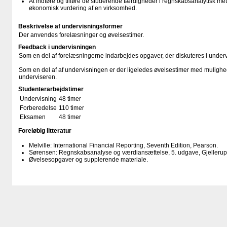
At indføre og tilføre de studerende færdigheder i regnskabsanalytisk met
økonomisk vurdering af en virksomhed.
Beskrivelse af undervisningsformer
Der anvendes forelæsninger og øvelsestimer.
Feedback i undervisningen
Som en del af forelæsningerne indarbejdes opgaver, der diskuteres i under
Som en del af af undervisningen er der ligeledes øvelsestimer med mulighed
underviseren.
Studenterarbejdstimer
Undervisning
48 timer
Forberedelse
110 timer
Eksamen
48 timer
Foreløbig litteratur
Melville: International Financial Reporting, Seventh Edition, Pearson.
Sørensen: Regnskabsanalyse og værdiansættelse, 5. udgave, Gjellerup
Øvelsesopgaver og supplerende materiale.