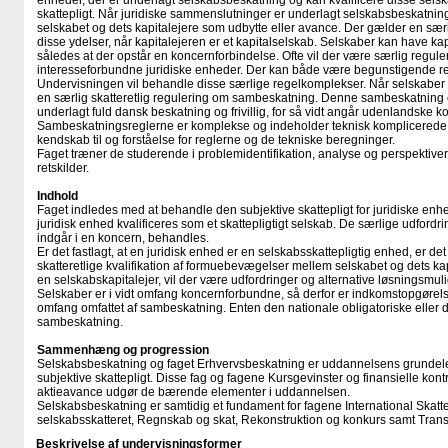
enheder, der er underlagt selskabsbeskatning og kan kvalificere disse selsk
skattepligt. Når juridiske sammenslutninger er underlagt selskabsbeskatning
selskabet og dets kapitalejere som udbytte eller avance. Der gælder en særli
disse ydelser, når kapitalejeren er et kapitalselskab. Selskaber kan have kap
således at der opstår en koncernforbindelse. Ofte vil der være særlig reguler
interesseforbundne juridiske enheder. Der kan både være begunstigende re
Undervisningen vil behandle disse særlige regelkomplekser. Når selskaber
en særlig skatteretlig regulering om sambeskatning. Denne sambeskatning er
underlagt fuld dansk beskatning og frivillig, for så vidt angår udenlandske k
Sambeskatningsreglerne er komplekse og indeholder teknisk komplicerede 
kendskab til og forståelse for reglerne og de tekniske beregninger.
Faget træner de studerende i problemidentifikation, analyse og perspektiver
retskilder.
Indhold
Faget indledes med at behandle den subjektive skattepligt for juridiske enhe
juridisk enhed kvalificeres som et skattepligtigt selskab. De særlige udfordr
indgår i en koncern, behandles.
Er det fastlagt, at en juridisk enhed er en selskabsskattepligtig enhed, er de
skatteretlige kvalifikation af formuebevægelser mellem selskabet og dets kap
en selskabskapitalejer, vil der være udfordringer og alternative løsningsmuli
Selskaber er i vidt omfang koncernforbundne, så derfor er indkomstopgørels
omfang omfattet af sambeskatning. Enten den nationale obligatoriske eller d
sambeskatning.
Sammenhæng og progression
Selskabsbeskatning og faget Erhvervsbeskatning er uddannelsens grundel
subjektive skattepligt. Disse fag og fagene Kursgevinster og finansielle kon
aktieavance udgør de bærende elementer i uddannelsen.
Selskabsbeskatning er samtidig et fundament for fagene International Skatter
selskabsskatteret, Regnskab og skat, Rekonstruktion og konkurs samt Transf
Beskrivelse af undervisningsformer