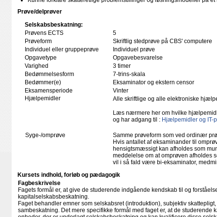
Kunne forklare skatteretlige problemstillinger og løsningsmodeller på et k
Prøve/delprøver
Selskabsbeskatning:
Prøvens ECTS
5
Prøveform
Skriftlig stedprøve på CBS' computere
Individuel eller gruppeprøve
Individuel prøve
Opgavetype
Opgavebesvarelse
Varighed
3 timer
Bedømmelsesform
7-trins-skala
Bedømmer(e)
Eksaminator og ekstern censor
Eksamensperiode
Vinter
Hjælpemidler
Alle skriftlige og alle elektroniske hjæ
Læs nærmere her om hvilke hjælpemid
og har adgang til :
Hjælpemidler og IT-
Syge-/omprøve
Samme prøveform som ved ordinær pr
Hvis antallet af eksaminander til omprøv
hensigtsmæssigt kan afholdes som mundtl
meddelelse om at omprøven afholdes so
vil i så fald være bi-eksaminator, medm
Kursets indhold, forløb og pædagogik
Fagbeskrivelse
Fagets formål er, at give de studerende indgående kendskab til og forståels
kapitalselskabsbeskatning.
Faget behandler emner som selskabsret (introduktion), subjektiv skatteplig
sambeskatning. Det mere specifikke formål med faget er, at de studerende kan