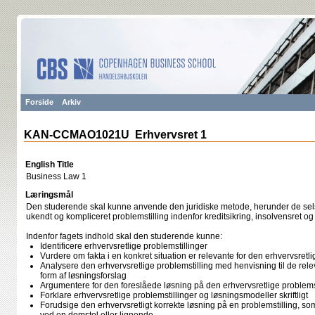
Forside
Arkiv
KAN-CCMAO1021U Erhvervsret 1
English Title
Business Law 1
Læringsmål
Den studerende skal kunne anvende den juridiske metode, herunder de selsk
ukendt og kompliceret problemstilling indenfor kreditsikring, insolvensret o
Indenfor fagets indhold skal den studerende kunne:
Identificere erhvervsretlige problemstillinger
Vurdere om fakta i en konkret situation er relevante for den erhvervsretli
Analysere den erhvervsretlige problemstilling med henvisning til de rele
form af løsningsforslag
Argumentere for den foreslåede løsning på den erhvervsretlige problemst
Forklare erhvervsretlige problemstillinger og løsningsmodeller skriftligt
Forudsige den erhvervsretligt korrekte løsning på en problemstilling, som