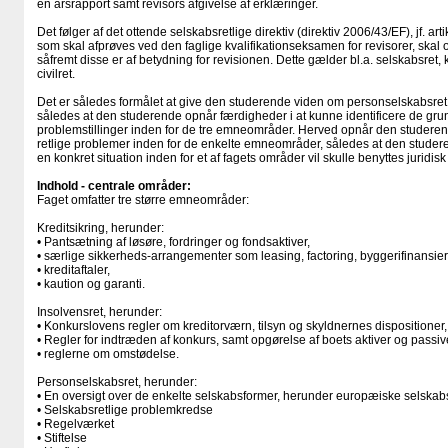
en årsrapport samt revisors afgivelse af erklæringer.
Det følger af det ottende selskabsretlige direktiv (direktiv 2006/43/EF), jf. arti
som skal afprøves ved den faglige kvalifikationseksamen for revisorer, skal 
såfremt disse er af betydning for revisionen. Dette gælder bl.a. selskabsret,
civilret.
Det er således formålet at give den studerende viden om personselskabsret, 
således at den studerende opnår færdigheder i at kunne identificere de gr
problemstillinger inden for de tre emneområder. Herved opnår den studerend
retlige problemer inden for de enkelte emneområder, således at den studere
en konkret situation inden for et af fagets områder vil skulle benyttes juridisk
Indhold - centrale områder:
Faget omfatter tre større emneområder:
Kreditsikring, herunder:
• Pantsætning af løsøre, fordringer og fondsaktiver,
• særlige sikkerheds-arrangementer som leasing, factoring, byggerifinansier
• kreditaftaler,
• kaution og garanti.
Insolvensret, herunder:
• Konkurslovens regler om kreditorværn, tilsyn og skyldnernes dispositioner,
• Regler for indtræden af konkurs, samt opgørelse af boets aktiver og passiv
• reglerne om omstødelse.
Personselskabsret, herunder:
• En oversigt over de enkelte selskabsformer, herunder europæiske selskab
• Selskabsretlige problemkredse
• Regelværket
• Stiftelse