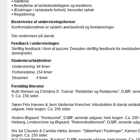
• Hæftelse
• Beskyttelse af selskabsdeltagere og kreditorer,
• Ændringer i selskabets forhold, herunder ophør
• Registrering
Beskrivelse af undervisningsformer
Konfrontationstimer er opdelt i øvelseshold og forelæsninger.
Der undervises på dansk.
Feedback i undervisningen
Skriftlig feedback i form af quizzer. Desuden skriftlig feedback fra medstu
(peergrade).
Studenterarbejdstimer
Undervisning
48 timer
Forberedelse
154 timer
Eksamen
4 timer
Foreløbig litteratur
Ruth Nielsen og Christina D. Tvarnø: “Retskilder og Retsteorier”, DJØF, se
5. Ca. 150 sider.
Søren Friis Hansen & Jens Valdemar Krenchel: Introduktion til dansk selska
udgave, hele bogen. Ca. 200 sider.
Anders Ørgaard: “Konkursret”, DJØF, seneste udgave, hele bogen. Ca. 200 s
Heiberg, Lindencrone og Ørgaard: “Rekonstruktionsret”, DJØF, seneste udga
Nis Jul Clausen & Camilla Hørby Jensen: “Sikkerhed i Fordringer”, Karnov 
bogen. Ca. 150 sider.
H.V. Godsk Pedersen: “Kaution”, DJØF, seneste udgave, hele bogen. Ca. 150