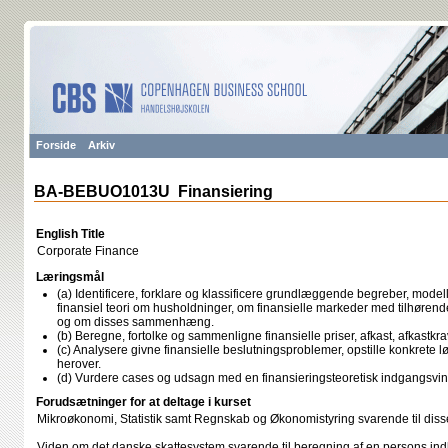
Forside
Arkiv
BA-BEBUO1013U Finansiering
English Title
Corporate Finance
Læringsmål
(a) Identificere, forklare og klassificere grundlæggende begreber, model
finansiel teori om husholdninger, om finansielle markeder med tilhøren
og om disses sammenhæng.
(b) Beregne, fortolke og sammenligne finansielle priser, afkast, afkastkra
(c) Analysere givne finansielle beslutningsproblemer, opstille konkrete l
herover.
(d) Vurdere cases og udsagn med en finansieringsteoretisk indgangsvin
Forudsætninger for at deltage i kurset
Mikroøkonomi, Statistik samt Regnskab og Økonomistyring svarende til diss
Viden om det danske skattesystem svarende til beregning af en persons ind