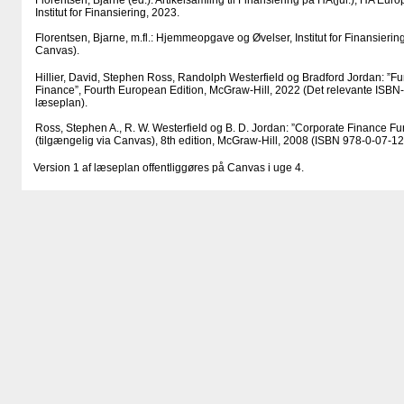
Florentsen, Bjarne (ed.): Artikelsamling til Finansiering på HA(jur.), HA Eu
Institut for Finansiering, 2023.
Florentsen, Bjarne, m.fl.: Hjemmeopgave og Øvelser, Institut for Finansierin
Canvas).
Hillier, David, Stephen Ross, Randolph Westerfield og Bradford Jordan: ”F
Finance”, Fourth European Edition, McGraw-Hill, 2022 (Det relevante ISBN-
læseplan).
Ross, Stephen A., R. W. Westerfield og B. D. Jordan: ”Corporate Finance Fu
(tilgængelig via Canvas), 8th edition, McGraw-Hill, 2008 (ISBN 978-0-07-1
Version 1 af læseplan offentliggøres på Canvas i uge 4.