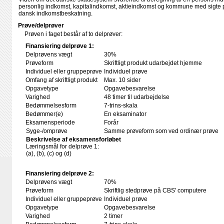
personlig indkomst, kapitalindkomst, aktieindkomst og kommune med sigte p
dansk indkomstbeskatning.
Prøve/delprøver
Prøven i faget består af to delprøver:
Finansiering delprøve 1:
Delprøvens vægt
30%
Prøveform
Skriftligt produkt udarbejdet hjemme
Individuel eller gruppeprøve
Individuel prøve
Omfang af skriftligt produkt
Max. 10 sider
Opgavetype
Opgavebesvarelse
Varighed
48 timer til udarbejdelse
Bedømmelsesform
7-trins-skala
Bedømmer(e)
En eksaminator
Eksamensperiode
Forår
Syge-/omprøve
Samme prøveform som ved ordinær prøve
Beskrivelse af eksamensforløbet
Læringsmål for delprøve 1:
(a), (b), (c) og (d)
Finansiering delprøve 2:
Delprøvens vægt
70%
Prøveform
Skriftlig stedprøve på CBS' computere
Individuel eller gruppeprøve
Individuel prøve
Opgavetype
Opgavebesvarelse
Varighed
2 timer