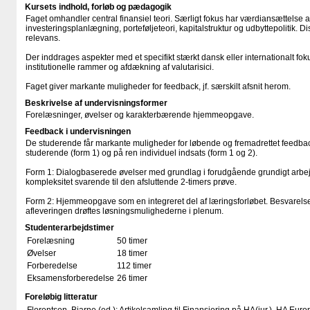
Kursets indhold, forløb og pædagogik
Faget omhandler central finansiel teori. Særligt fokus har værdiansættelse 
investeringsplanlægning, porteføljeteori, kapitalstruktur og udbyttepolitik. 
relevans.
Der inddrages aspekter med et specifikt stærkt dansk eller internationalt fo
institutionelle rammer og afdækning af valutarisici.
Faget giver markante muligheder for feedback, jf. særskilt afsnit herom.
Beskrivelse af undervisningsformer
Forelæsninger, øvelser og karakterbærende hjemmeopgave.
Feedback i undervisningen
De studerende får markante muligheder for løbende og fremadrettet feedba
studerende (form 1) og på ren individuel indsats (form 1 og 2).
Form 1: Dialogbaserede øvelser med grundlag i forudgående grundigt arbe
kompleksitet svarende til den afsluttende 2-timers prøve.
Form 2: Hjemmeopgave som en integreret del af læringsforløbet. Besvarelse
afleveringen drøftes løsningsmulighederne i plenum.
Studenterarbejdstimer
Forelæsning
50 timer
Øvelser
18 timer
Forberedelse
112 timer
Eksamensforberedelse
26 timer
Foreløbig litteratur