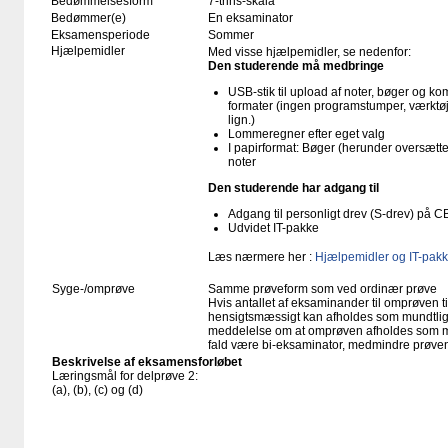
Bedømmelsesform
7-trins-skala
Bedømmer(e)
En eksaminator
Eksamensperiode
Sommer
Hjælpemidler
Med visse hjælpemidler, se nedenfor:
Den studerende må medbringe
USB-stik til upload af noter, bøger og k
formater (ingen programstumper, værktøj
lign.)
Lommeregner efter eget valg
I papirformat: Bøger (herunder oversæt
noter
Den studerende har adgang til
Adgang til personligt drev (S-drev) på 
Udvidet IT-pakke
Læs nærmere her :
Hjælpemidler og IT-pakk
Syge-/omprøve
Samme prøveform som ved ordinær prøve
Hvis antallet af eksaminander til omprøven ti
hensigtsmæssigt kan afholdes som mundtlig p
meddelelse om at omprøven afholdes som mund
fald være bi-eksaminator, medmindre prøven
Beskrivelse af eksamensforløbet
Læringsmål for delprøve 2:
(a), (b), (c) og (d)