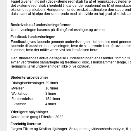
Faget giver en indsigt i det eksterne regnskab fra a) et regnskabsudsteder
det eksterne regnskab i henhold til gældende regulering) og b) et regnskab
eksterne regnskaber). Herigennem er det ønsket at stimulere den studerendes
data samt at hjælpe den studerende med at udvikle en høj grad af kritisk t
Beskrivelse af undervisningsformer
Undervisningen baseres på dialogforelæsninger og øvelser.
Feedback i undervisningen
Feedback gives løbende gennem undervisningen i forbindelse med genne
løbende diskussion i undervisningen, hvor de studerende kan afprøve der
til emner, hvor der måtte være tvivl om forståelsen heraf.
Den studerendes aktive deltagelse i undervisningen er essentiel i forhold ti
evner vedrørende samarbejde og feedback i diskussionssammenhænge. For at
læringsmiljø vil undervisningen ikke blive optaget.
Studenterarbejdstimer
Dialogforelæsninger
29 timer
Øvelser
16 timer
Workshop
3 timer
Forberedelse
154 timer
Eksamen
4 timer
Yderligere oplysninger
Kører første gang i Efteråret 2022
Foreløbig litteratur
Jørgen Elkjær og Kristian Hjulsager: Årsrapport og virksomhedsanalyse, 8. 