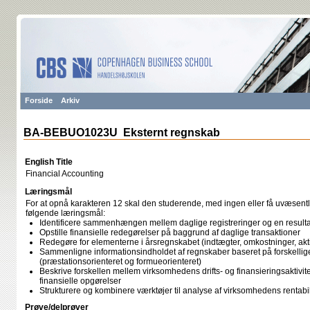
Forside
Arkiv
BA-BEBUO1023U Eksternt regnskab
English Title
Financial Accounting
Læringsmål
For at opnå karakteren 12 skal den studerende, med ingen eller få uvæsentli
følgende læringsmål:
Identificere sammenhængen mellem daglige registreringer og en resulta
Opstille finansielle redegørelser på baggrund af daglige transaktioner
Redegøre for elementerne i årsregnskabet (indtægter, omkostninger, akt
Sammenligne informationsindholdet af regnskaber baseret på forskellig
(præstationsorienteret og formueorienteret)
Beskrive forskellen mellem virksomhedens drifts- og finansieringsaktivit
finansielle opgørelser
Strukturere og kombinere værktøjer til analyse af virksomhedens rentabil
Prøve/delprøver