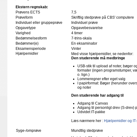
Ekstern regnskab:
Prøvens ECTS
7,5
Prøveform
Skriftlig stedprøve på CBS' computere
Individuel eller gruppeprøve
Individuel prøve
Opgavetype
Opgavebesvarelse
Varighed
4 timer
Bedømmelsesform
7-trins-skala
Bedømmer(e)
En eksaminator
Eksamensperiode
Vinter
Hjælpemidler
Med visse hjælpemidler, se nedenfor:
Den studerende må medbringe
USB-stik til upload af noter, bøger
formater (ingen programstumper, væ
o. lign.)
Lommeregner efter eget valg
I papirformat: Bøger (herunder ove
og noter
Den studerende har adgang til
Adgang til Canvas
Adgang til personligt drev (S-drev)
Udvidet IT-pakke
Læs nærmere her :
Hjælpemidler og IT
Syge-/omprøve
Mundtlig stedprøve