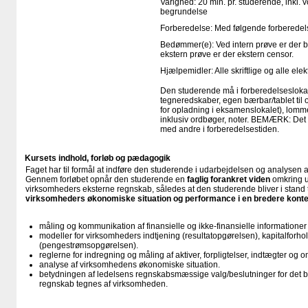
Varighed: 20 min. pr. studerende, inkl. 
begrundelse
Forberedelse: Med følgende forberedels
Bedømmer(e): Ved intern prøve er der 
ekstern prøve er der ekstern censor.
Hjælpemidler: Alle skriftlige og alle el
Den studerende må i forberedelseslokal
tegneredskaber, egen bærbar/tablet til
for opladning i eksamenslokalet), lomme
inklusiv ordbøger, noter. BEMÆRK: Det e
med andre i forberedelsestiden.
Kursets indhold, forløb og pædagogik
Faget har til formål at indføre den studerende i udarbejdelsen og analysen 
Gennem forløbet opnår den studerende en
faglig forankret viden
omkring u
virksomheders eksterne regnskab, således at den studerende bliver i stand ti
virksomheders økonomiske situation og performance i en bredere kont
måling og kommunikation af finansielle og ikke-finansielle informationer 
modeller for virksomheders indtjening (resultatopgørelsen), kapitalfor
(pengestrømsopgørelsen).
reglerne for indregning og måling af aktiver, forpligtelser, indtægter og 
analyse af virksomhedens økonomiske situation.
betydningen af ledelsens regnskabsmæssige valg/beslutninger for det b
regnskab tegnes af virksomheden.