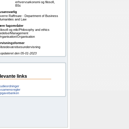
erhvervsøkonomi og filosofi,
BSc
usansvarlig
verre Raffnsøe - Department of Business
umanities and Law
ære fagområder
ilosofi og etik/Philosophy and ethics
edelse/Management
rganisation/Organisation
rvisningsformer
ilstedeværelsesundervisning
 opdateret den 05-01-2023
levante links
tudieordninger
ksamensregler
pgavebanken