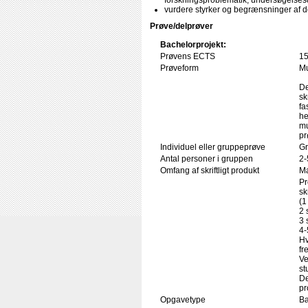
forskningsproblematik, undersøgelsesd
vurdere styrker og begrænsninger af de
Prøve/delprøver
Bachelorprojekt:
Prøvens ECTS
1
Prøveform
Mu
De
sk
fa
he
mu
pr
Individuel eller gruppeprøve
Gr
Antal personer i gruppen
2-
Omfang af skriftligt produkt
Ma
Pr
sk
(1
2 
3 
4-
Hv
fr
Ve
st
De
pr
Opgavetype
Ba