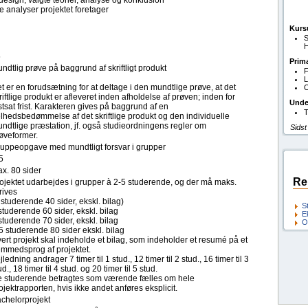
esign, valgte teorier, analyse og konklusion
 analyser projektet foretager
Kurs
S
H
5
Prim
ndtlig prøve på baggrund af skriftligt produkt
F
L
t er en forudsætning for at deltage i den mundtlige prøve, at det
O
riftlige produkt er afleveret inden afholdelse af prøven; inden for
Unde
stsat frist. Karakteren gives på baggrund af en
T
lhedsbedømmelse af det skriftlige produkt og den individuelle
ndtlige præstation, jf. også studieordningens regler om
Sidst
øveformer.
uppeopgave med mundtligt forsvar i grupper
5
x. 80 sider
Re
ojektet udarbejdes i grupper à 2-5 studerende, og der må maks.
rives
 studerende 40 sider, ekskl. bilag)
S
studerende 60 sider, ekskl. bilag
E
studerende 70 sider, ekskl. bilag
O
5 studerende 80 sider ekskl. bilag
ert projekt skal indeholde et bilag, som indeholder et resumé på et
emmedsprog af projektet.
jledning andrager 7 timer til 1 stud., 12 timer til 2 stud., 16 timer til 3
ud., 18 timer til 4 stud. og 20 timer til 5 stud.
 studerende betragtes som værende fælles om hele
ojektrapporten, hvis ikke andet anføres eksplicit.
chelorprojekt