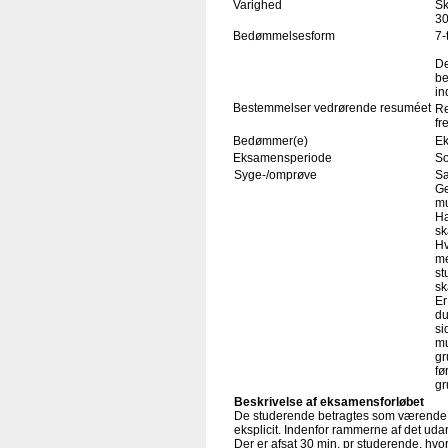
Varighed
Sk
30
Bedømmelsesform
7-
De
be
in
Bestemmelser vedrørende resuméet
Re
fr
Bedømmer(e)
Ek
Eksamensperiode
S
Syge-/omprøve
Sa
Ge
mu
Ha
sk
Hv
me
st
sk
Er
du
si
mu
gr
fø
g
Beskrivelse af eksamensforløbet
De studerende betragtes som værende f
eksplicit. Indenfor rammerne af det uda
Der er afsat 30 min. pr studerende, hvo