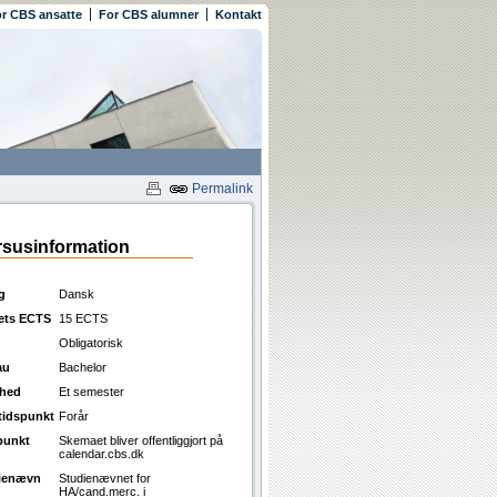
r CBS ansatte
For CBS alumner
Kontakt
Permalink
susinformation
g
Dansk
ets ECTS
15 ECTS
Obligatorisk
au
Bachelor
ghed
Et semester
ttidspunkt
Forår
punkt
Skemaet bliver offentliggjort på
calendar.cbs.dk
ienævn
Studienævnet for
HA/cand.merc. i