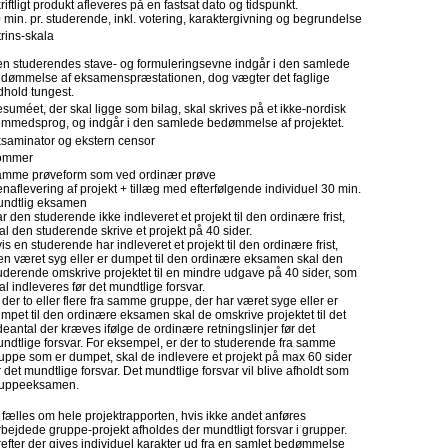
riftligt produkt afleveres på en fastsat dato og tidspunkt.
 min. pr. studerende, inkl. votering, karaktergivning og begrundelse
trins-skala
n studerendes stave- og formuleringsevne indgår i den samlede
dømmelse af eksamenspræstationen, dog vægter det faglige
dhold tungest.
suméet, der skal ligge som bilag, skal skrives på et ikke-nordisk
emmedsprog, og indgår i den samlede bedømmelse af projektet.
saminator og ekstern censor
ommer
mme prøveform som ved ordinær prøve
naflevering af projekt + tillæg med efterfølgende individuel 30 min.
ndtlig eksamen
r den studerende ikke indleveret et projekt til den ordinære frist,
al den studerende skrive et projekt på 40 sider.
is en studerende har indleveret et projekt til den ordinære frist,
n været syg eller er dumpet til den ordinære eksamen skal den
uderende omskrive projektet til en mindre udgave på 40 sider, som
al indleveres før det mundtlige forsvar.
 der to eller flere fra samme gruppe, der har været syge eller er
mpet til den ordinære eksamen skal de omskrive projektet til det
deantal der kræves ifølge de ordinære retningslinjer før det
ndtlige forsvar. For eksempel, er der to studerende fra samme
uppe som er dumpet, skal de indlevere et projekt på max 60 sider
r det mundtlige forsvar. Det mundtlige forsvar vil blive afholdt som
ruppeeksamen.
ælles om hele projektrapporten, hvis ikke andet anføres
rbejdede gruppe-projekt afholdes der mundtligt forsvar i grupper.
refter der gives individuel karakter ud fra en samlet bedømmelse