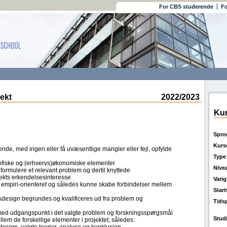
For CBS studerende
Fo
ekt
2022/2023
Kur
Spro
Kurs
nde, med ingen eller få uvæsentlige mangler eller fejl, opfylde
Type
sofiske og (erhvervs)økonomiske elementer
Nive
formulere et relevant problem og dertil knyttede
ekts erkendelsesinteresse
Vari
 empiri-orienteret og således kunne skabe forbindelser mellem
Star
design begrundes og kvalificeres ud fra problem og
Tids
med udgangspunkt i det valgte problem og forskningsspørgsmål
Stud
lem de forskellige elementer i projektet, således: