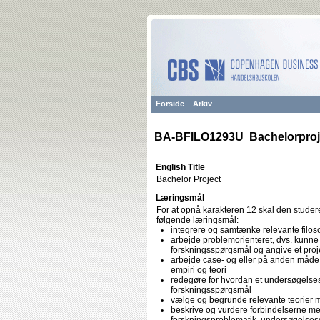
Forside
Arkiv
BA-BFILO1293U Bachelorproj
English Title
Bachelor Project
Læringsmål
For at opnå karakteren 12 skal den studere
følgende læringsmål:
integrere og samtænke relevante filo
arbejde problemorienteret, dvs. kunne 
forskningsspørgsmål og angive et proj
arbejde case- og eller på anden måde
empiri og teori
redegøre for hvordan et undersøgelses
forskningsspørgsmål
vælge og begrunde relevante teorier 
beskrive og vurdere forbindelserne mel