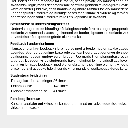
Det underliggende rationale for kurset er, at den private virksomhed er en dr
økonomisk logik, mens det omgivende samfund gennem teknologiske udvikli
vær­dier sætter juridiske, etisk-moralske og andre rammer for virksomhedens 
udgangspunkt historiske og nutidige cases for at kunne diskutere og forstå
begrænsninger samt historiske rolle i en kapitalistisk økonomi.
Beskrivelse af undervisningsformer
Undervisningen er en blanding af dialogbaserede forelæsninger, gruppear
konkrete virksomhedscases og økonomiske teorier, ligesom de konkrete v
anvendelse af de gennemgåede økonomiske teorier.
Feedback i undervisningen
I kurset er planlagt feedback i forbindelse med arbejde med en række cases
avendes løbende det online-baserede værktøj Peergrade, der giver de stud
evaluering, ligesom underviseren bruger Peergrade til en plenumbaseret sam
arbejdet. Desuden vil de studerende have mulighed for individuelt at aflever
del af en formativ feedback, med øje for eksamens skriftlige element, vil de
office hours til at booke tider, hvor de vil få mundtlig feedback på deres korte 
Studenterarbejdstimer
Deltagelse i forelæsninger
36 timer
Forberedelse
148 timer
Eksamensforberedelse
41 timer
Foreløbig litteratur
Kurset materialer optrykkes i et kompendium med en række teoretiske tekster
virksomhedscases.