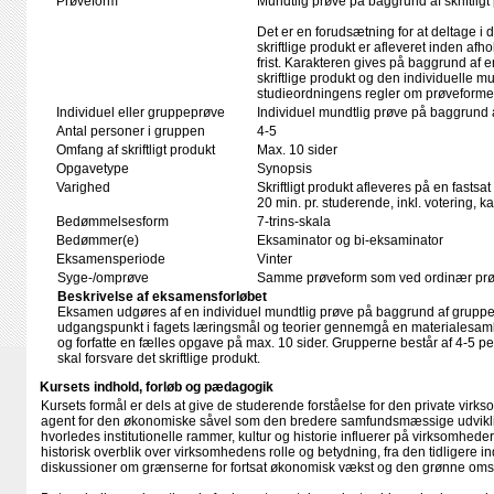
Prøveform
Mundtlig prøve på baggrund af skriftligt
Det er en forudsætning for at deltage i 
skriftlige produkt er afleveret inden afho
frist. Karakteren gives på baggrund af
skriftlige produkt og den individuelle mu
studieordningens regler om prøveforme
Individuel eller gruppeprøve
Individuel mundtlig prøve på baggrund
Antal personer i gruppen
4-5
Omfang af skriftligt produkt
Max. 10 sider
Opgavetype
Synopsis
Varighed
Skriftligt produkt afleveres på en fastsat
20 min. pr. studerende, inkl. votering, 
Bedømmelsesform
7-trins-skala
Bedømmer(e)
Eksaminator og bi-eksaminator
Eksamensperiode
Vinter
Syge-/omprøve
Samme prøveform som ved ordinær pr
Beskrivelse af eksamensforløbet
Eksamen udgøres af en individuel mundtlig prøve på baggrund af grupp
udgangspunkt i fagets læringsmål og teorier gennemgå en materialesam
og forfatte en fælles opgave på max. 10 sider. Grupperne består af 4-5 per
skal forsvare det skriftlige produkt.
Kursets indhold, forløb og pædagogik
Kursets formål er dels at give de studerende forståelse for den private vir
agent for den økonomiske såvel som den bredere samfundsmæssige udvikling,
hvorledes institutionelle rammer, kultur og historie influerer på virksomheder
historisk overblik over virksomhedens rolle og betydning, fra den tidligere indu
diskussioner om grænserne for fortsat økonomisk vækst og den grønne omsti