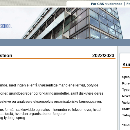
For CBS studerende
Fo
teori
2022/2023
Kur
Spro
Kurs
nde, med ingen eller få uvæsentlige mangler eller fejl, opfylde
Type
teorier, grundbegreber og forklaringsmodeller, samt diskutere deres
Nive
 beskrive og analysere eksempelvis organisatoriske kerneopgaver,
Vari
Star
ns formål, rækkevidde og status - herunder refleksion over, hvad
l at forstå, hvordan organisationer fungerer
Tids
 og tydeligt sprog
Stud