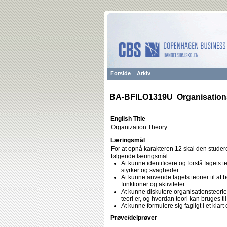
Forside
Arkiv
BA-BFILO1319U Organisations
English Title
Organization Theory
Læringsmål
For at opnå karakteren 12 skal den studere
følgende læringsmål:
At kunne identificere og forstå fagets 
styrker og svagheder
At kunne anvende fagets teorier til at
funktioner og aktiviteter
At kunne diskutere organisationsteorie
teori er, og hvordan teori kan bruges ti
At kunne formulere sig fagligt i et klart
Prøve/delprøver