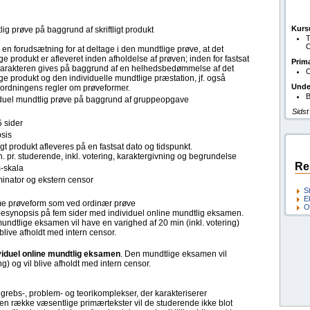
Kurs
ig prøve på baggrund af skriftligt produkt
T
O
 en forudsætning for at deltage i den mundtlige prøve, at det
lige produkt er afleveret inden afholdelse af prøven; inden for fastsat
Prim
. Karakteren gives på baggrund af en helhedsbedømmelse af det
O
lige produkt og den individuelle mundtlige præstation, jf. også
Unde
eordningens regler om prøveformer.
B
iduel mundtlig prøve på baggrund af gruppeopgave
Sidst
 sider
sis
ligt produkt afleveres på en fastsat dato og tidspunkt.
. pr. studerende, inkl. votering, karaktergivning og begrundelse
Re
s-skala
inator og ekstern censor
S
E
 prøveform som ved ordinær prøve
O
esynopsis på fem sider med individuel online mundtlig eksamen.
ndtlige eksamen vil have en varighed af 20 min (inkl. votering)
 blive afholdt med intern censor.
viduel online mundtlig eksamen
. Den mundtlige eksamen vil
g) og vil blive afholdt med intern censor.
egrebs-, problem- og teorikomplekser, der karakteriserer
en række væsentlige primærtekster vil de studerende ikke blot