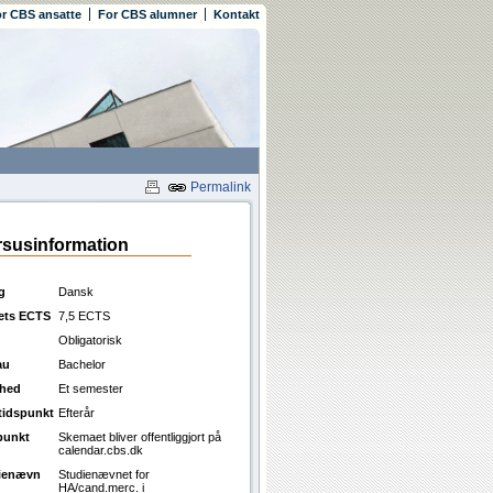
r CBS ansatte
For CBS alumner
Kontakt
Permalink
susinformation
g
Dansk
ets ECTS
7,5 ECTS
Obligatorisk
au
Bachelor
ghed
Et semester
ttidspunkt
Efterår
punkt
Skemaet bliver offentliggjort på
calendar.cbs.dk
ienævn
Studienævnet for
HA/cand.merc. i