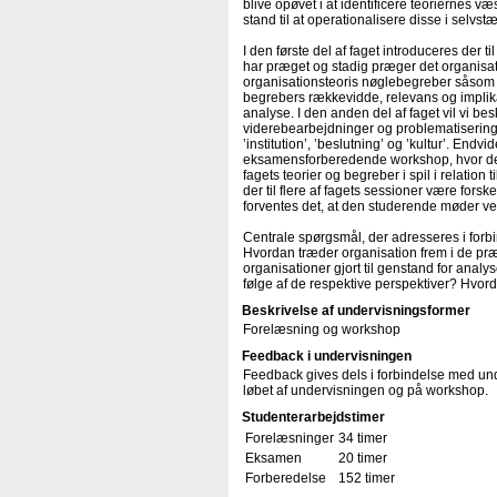
blive opøvet i at identificere teoriernes væ
stand til at operationalisere disse i selvs
I den første del af faget introduceres der ti
har præget og stadig præger det organisatio
organisationsteoris nøglebegreber såsom fx
begrebers rækkevidde, relevans og impli
analyse. I den anden del af faget vil vi 
viderebearbejdninger og problematiseringer
’institution’, ’beslutning’ og ’kultur’. End
eksamensforberedende workshop, hvor de st
fagets teorier og begreber i spil i relatio
der til flere af fagets sessioner være forsk
forventes det, at den studerende møder ve
Centrale spørgsmål, der adresseres i forb
Hvordan træder organisation frem i de p
organisationer gjort til genstand for analy
følge af de respektive perspektiver? Hvo
Beskrivelse af undervisningsformer
Forelæsning og workshop
Feedback i undervisningen
Feedback gives dels i forbindelse med un
løbet af undervisningen og på workshop.
Studenterarbejdstimer
Forelæsninger
34 timer
Eksamen
20 timer
Forberedelse
152 timer