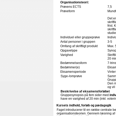
Organisationsteori:
Prøvens ECTS
7,5
Prøveform
Mundtl
Det er
skrift
frist
skrift
studi
Individuel eller gruppeprøve
Indiv
Antal personer i gruppen
3-5
Omfang af skriftligt produkt
Max. 5
Opgavetype
Synop
Varighed
Skrift
20 min
Bedømmelsesform
7-trin
Bedømmer(e)
Eksam
Eksamensperiode
Vinter
Syge-/omprøve
Samme
Grupp
Den mu
og vil
Beskrivelse af eksamensforløbet
Gruppesynopsis på fem sider med
indi
have en varighed af 20 min (inkl. voterin
Kursets indhold, forløb og pædagogik
Faget introducerer til en række centrale b
organisationsteorien. Gennem læsning af 