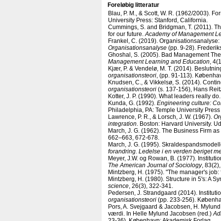
Foreløbig litteratur
Blau, P. M., & Scott, W. R. (1962/2003). F
University Press: Stanford, California.
Cummings, S. and Bridgman, T. (2011). The
for our future.
Academy of Management Le
Frankel, C. (2019). Organisationsanalyse: 
Organisationsanalyse
(pp. 9-28). Frederik
Ghoshal, S. (2005). Bad Management The
Management Learning and Education
, 4(
Kjær, P. & Vendelø, M. T. (2014). Beslutning
organisationsteori
, (pp. 91-113). Københa
Knudsen, C., & Vikkelsø, S. (2014). Conting
organisationsteori
(s. 137-156), Hans Reit
Kotter, J. P. (1990). What leaders really do
Kunda, G. (1992).
Engineering culture: Co
Philadelphia, PA: Temple University Press
Lawrence, P. R., & Lorsch, J. W. (1967).
Or
integration
. Boston: Harvard University. Ud
March, J. G. (1962). The Business Firm as a
662–663, 672-678.
March, J. G. (1995). Skraldespandsmodeller
forandring. Ledelse i en verden beriget m
Meyer, J.W. og Rowan, B. (1977). Institut
The American Journal of Sociology
, 83(2)
Mintzberg, H. (1975). "The manager's job: f
Mintzberg, H. (1980). Structure in 5's: A 
science
, 26(3), 322-341.
Pedersen, J. Strandgaard (2014). Institution
organisationsteori
(pp. 233-256). Københa
Pors, A. Svejgaard & Jacobsen, H. Mylund
værdi. In Helle Mylund Jacobsen (red.)
Ad
23-36). København: Akademisk Forlag.