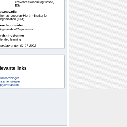
erhvervsøkonomi og filosofi,
BSc
usansvarlig
homas Lopdrup-Hjorth - Institut for
rganisation (IOA)
ære fagområder
rganisation/Organisation
rvisningsformer
lended learning
 opdateret den 01-07-2022
levante links
tudieordninger
ksamensregler
pgavebanken