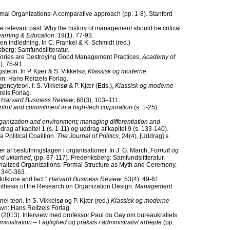
ormal Organizations: A comparative approach (pp. 1-8). Stanford
 relevant past: Why the history of management should be critical
arning & Education
. 19(1), 77-93.
en indledning. In C. Frankel & K. Schmidt (red.)
sberg: Samfundslitteratur.
ories are Destroying Good Management Practices,
Academy of
1), 75-91.
steori. In P. Kjær & S. Vikkelsø,
Klassisk og moderne
vn: Hans Reitzels Forlag.
encyteori. I: S. Vikkelsø & P. Kjær (Eds.),
Klassisk og moderne
zels Forlag.
.
Harvard Business Review
, 68(3), 103–111.
ntrol and commitment in a high-tech corporation
(s. 1-25).
ganization and environment; managing differentiation and
drag af kapitel 1 (s. 1-11) og uddrag af kapitel 9 (s. 133-140).
 Political Coalition.
The Journal of Politics
, 24(4), [Uddrag] s.
 af beslutningstagen i organisationer. In J. G. March,
Fornuft og
ed uklarhed
, (pp. 87-117). Frederiksberg: Samfundslitteratur.
ionalized Organizations: Formal Structure as Myth and Ceremony,
, 340-363.
olklore and fact."
Harvard Business Review
, 53(4): 49-61.
Synthesis of the Research on Organization Design.
Management
el teori. In S. Vikkelsø og P. Kjær (red.)
Klassisk og moderne
vn: Hans Reitzels Forlag.
 (2013). Interview med professor Paul du Gay om bureaukratiets
ministration – Faglighed og praksis i administrativt arbejde
(pp.