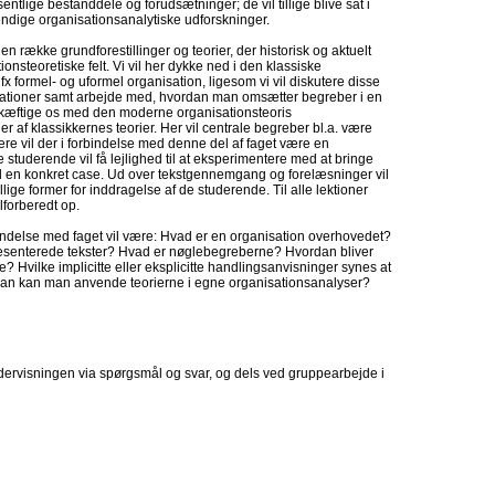
sentlige bestanddele og forudsætninger; de vil tillige blive sat i
tændige organisationsanalytiske udforskninger.
l en række grundforestillinger og teorier, der historisk og aktuelt
nsteoretiske felt. Vi vil her dykke ned i den klassiske
 formel- og uformel organisation, ligesom vi vil diskutere disse
kationer samt arbejde med, hvordan man omsætter begreber i en
beskæftige os med den moderne organisationsteoris
 af klassikkernes teorier. Her vil centrale begreber bl.a. være
videre vil der i forbindelse med denne del af faget være en
uderende vil få lejlighed til at eksperimentere med at bringe
n til en konkret case. Ud over tekstgennemgang og forelæsninger vil
ellige former for inddragelse af de studerende. Til alle lektioner
lforberedt op.
indelse med faget vil være: Hvad er en organisation overhovedet?
ræsenterede tekster? Hvad er nøglebegreberne? Hvordan bliver
se? Hvilke implicitte eller eksplicitte handlingsanvisninger synes at
rdan kan man anvende teorierne i egne organisationsanalyser?
dervisningen via spørgsmål og svar, og dels ved gruppearbejde i