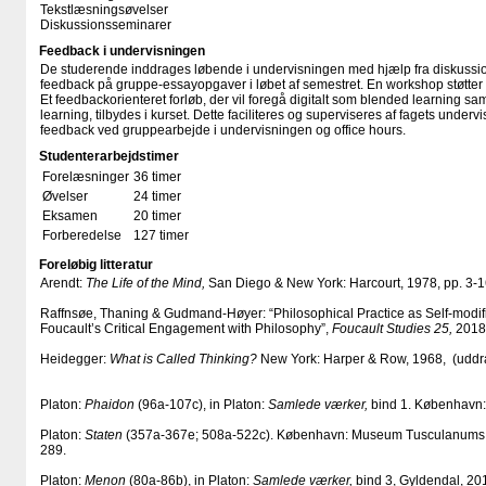
Tekstlæsningsøvelser
Diskussionsseminarer
Feedback i undervisningen
De studerende inddrages løbende i undervisningen med hjælp fra diskussion
feedback på gruppe-essayopgaver i løbet af semestret. En workshop støtter
Et feedbackorienteret forløb, der vil foregå digitalt som blended learning sa
learning, tilbydes i kurset. Dette faciliteres og superviseres af fagets under
feedback ved gruppearbejde i undervisningen og office hours.
Studenterarbejdstimer
Forelæsninger
36 timer
Øvelser
24 timer
Eksamen
20 timer
Forberedelse
127 timer
Foreløbig litteratur
Arendt:
The Life of the Mind,
San Diego & New York: Harcourt, 1978, pp. 3-
Raffnsøe, Thaning & Gudmand-Høyer: “Philosophical Practice as Self-modif
Foucault’s Critical Engagement with Philosophy”,
Foucault Studies 25,
2018,
Heidegger:
What is Called Thinking?
New York: Harper & Row, 1968, (uddr
Platon:
Phaidon
(96a-107c), in Platon:
Samlede værker,
bind 1. København:
Platon:
Staten
(357a-367e; 508a-522c). København: Museum Tusculanums Fo
289.
Platon:
Menon
(80a-86b), in Platon:
Samlede værker,
bind 3, Gyldendal, 20