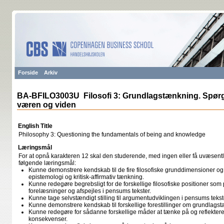
Forside
Arkiv
BA-BFILO3003U Filosofi 3: Grundlagstænkning. Spø
væren og viden
English Title
Philosophy 3: Questioning the fundamentals of being and knowledge
Læringsmål
For at opnå karakteren 12 skal den studerende, med ingen eller få uvæsentli
følgende læringsmål:
Kunne demonstrere kendskab til de fire filosofiske grunddimensioner og 
epistemologi og kritisk-affirmativ tænkning.
Kunne redegøre begrebsligt for de forskellige filosofiske positioner som
forelæsninger og afspejles i pensums tekster.
Kunne tage selvstændigt stilling til argumentudviklingen i pensums tekst
Kunne demonstrere kendskab til forskellige forestillinger om grundlags
Kunne redegøre for sådanne forskellige måder at tænke på og reflektere
konsekvenser.