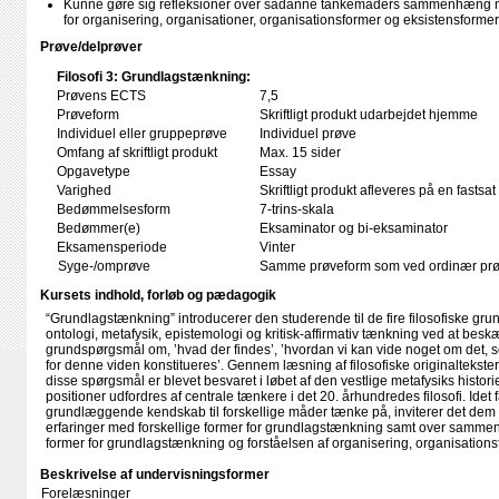
Kunne gøre sig refleksioner over sådanne tankemåders sammenhæng me
for organisering, organisationer, organisationsformer og eksistensformer
Prøve/delprøver
Filosofi 3: Grundlagstænkning:
Prøvens ECTS
7,5
Prøveform
Skriftligt produkt udarbejdet hjemme
Individuel eller gruppeprøve
Individuel prøve
Omfang af skriftligt produkt
Max. 15 sider
Opgavetype
Essay
Varighed
Skriftligt produkt afleveres på en fastsat
Bedømmelsesform
7-trins-skala
Bedømmer(e)
Eksaminator og bi-eksaminator
Eksamensperiode
Vinter
Syge-/omprøve
Samme prøveform som ved ordinær pr
Kursets indhold, forløb og pædagogik
“Grundlagstænkning” introducerer den studerende til de fire filosofiske gr
ontologi, metafysik, epistemologi og kritisk-affirmativ tænkning ved at beskæ
grundspørgsmål om, ’hvad der findes’, ’hvordan vi kan vide noget om det, 
for denne viden konstitueres’. Gennem læsning af filosofiske originaltekste
disse spørgsmål er blevet besvaret i løbet af den vestlige metafysiks histori
positioner udfordres af centrale tænkere i det 20. århundredes filosofi. Idet
grundlæggende kendskab til forskellige måder tænke på, inviterer det dem ti
erfaringer med forskellige former for grundlagstænkning samt over samm
former for grundlagstænkning og forståelsen af organisering, organisations
Beskrivelse af undervisningsformer
Forelæsninger