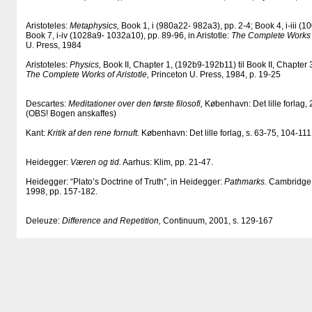
Aristoteles:
Metaphysics,
Book 1, i (980a22- 982a3), pp. 2-4; Book 4, i-iii (
Book 7, i-iv (1028a9- 1032a10), pp. 89-96, in Aristotle:
The Complete Works o
U. Press, 1984
Aristoteles:
Physics,
Book II, Chapter 1, (192b9-192b11) til Book II, Chapter 3
The Complete Works of Aristotle,
Princeton U. Press, 1984, p. 19-25
Descartes:
Meditationer over den første filosofi,
København: Det lille forlag, 
(OBS! Bogen anskaffes)
Kant:
Kritik af den rene fornuft.
København: Det lille forlag, s. 63-75, 104-11
Heidegger:
Væren og tid.
Aarhus: Klim, pp. 21-47.
Heidegger: “Plato’s Doctrine of Truth”, in Heidegger:
Pathmarks.
Cambridge:
1998, pp. 157-182.
Deleuze:
Difference and Repetition,
Continuum, 2001, s. 129-167