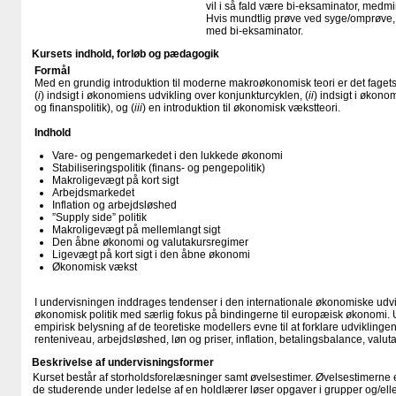
vil i så fald være bi-eksaminator, medm
Hvis mundtlig prøve ved syge/omprøve, 
med bi-eksaminator.
Kursets indhold, forløb og pædagogik
Formål
Med en grundig introduktion til moderne makroøkonomisk teori er det fagets
(
i
) indsigt i økonomiens udvikling over konjunkturcyklen, (
ii
) indsigt i økono
og finanspolitik), og (
iii
) en introduktion til økonomisk vækstteori.
Indhold
Vare- og pengemarkedet i den lukkede økonomi
Stabiliseringspolitik (finans- og pengepolitik)
Makroligevægt på kort sigt
Arbejdsmarkedet
Inflation og arbejdsløshed
”Supply side” politik
Makroligevægt på mellemlangt sigt
Den åbne økonomi og valutakursregimer
Ligevægt på kort sigt i den åbne økonomi
Økonomisk vækst
I undervisningen inddrages tendenser i den internationale økonomiske udvi
økonomisk politik med særlig fokus på bindingerne til europæisk økonomi
empirisk belysning af de teoretiske modellers evne til at forklare udviklingen
renteniveau, arbejdsløshed, løn og priser, inflation, betalingsbalance, valut
Beskrivelse af undervisningsformer
Kurset består af storholdsforelæsninger samt øvelsestimer. Øvelsestimerne 
de studerende under ledelse af en holdlærer løser opgaver i grupper og/el