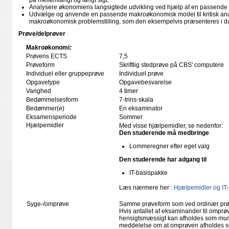
på mellemlangt og langt sigt.
Analysere økonomiens langsigtede udvikling ved hjælp af en passende
Udvælge og anvende en passende makroøkonomisk model til kritisk ana
makroøkonomisk problemstilling, som den eksempelvis præsenteres i d
Prøve/delprøver
Makroøkonomi:
Prøvens ECTS
7,5
Prøveform
Skriftlig stedprøve på CBS' computere
Individuel eller gruppeprøve
Individuel prøve
Opgavetype
Opgavebesvarelse
Varighed
4 timer
Bedømmelsesform
7-trins-skala
Bedømmer(e)
En eksaminator
Eksamensperiode
Sommer
Hjælpemidler
Med visse hjælpemidler, se nedenfor:
Den studerende må medbringe
Lommeregner efter eget valg
Den studerende har adgang til
IT-basispakke
Læs nærmere her :
Hjælpemidler og IT
Syge-/omprøve
Samme prøveform som ved ordinær pr
Hvis antallet af eksaminander til omprøv
hensigtsmæssigt kan afholdes som mundtl
meddelelse om at omprøven afholdes so