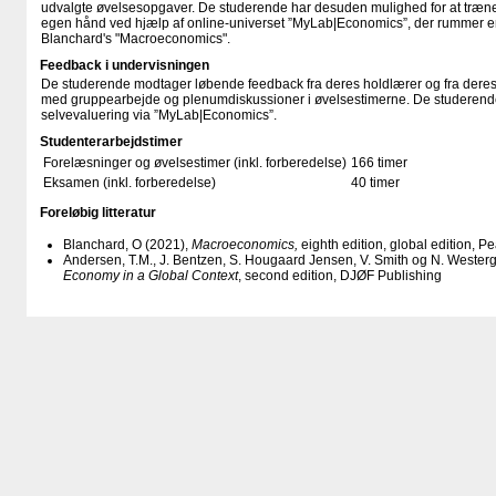
udvalgte øvelsesopgaver. De studerende har desuden mulighed for at træn
egen hånd ved hjælp af online-universet ”MyLab|Economics”, der rummer e
Blanchard's "Macroeconomics".
Feedback i undervisningen
De studerende modtager løbende feedback fra deres holdlærer og fra dere
med gruppearbejde og plenumdiskussioner i øvelsestimerne. De studerende
selvevaluering via ”MyLab|Economics”.
Studenterarbejdstimer
Forelæsninger og øvelsestimer (inkl. forberedelse)
166 timer
Eksamen (inkl. forberedelse)
40 timer
Foreløbig litteratur
Blanchard, O (2021),
Macroeconomics,
eighth edition, global edition, P
Andersen, T.M., J. Bentzen, S. Hougaard Jensen, V. Smith og N. Wester
Economy in a Global Context
, second edition, DJØF Publishing