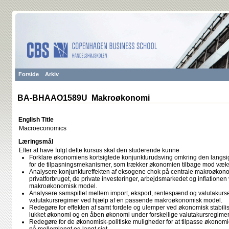
Forside
Arkiv
BA-BHAAO1589U Makroøkonomi
English Title
Macroeconomics
Læringsmål
Efter at have fulgt dette kursus skal den studerende kunne
Forklare økonomiens kortsigtede konjunkturudsving omkring den langsi
for de tilpasningsmekanismer, som trækker økonomien tilbage mod væk
Analysere konjunktureffekten af eksogene chok på centrale makroøkon
privatforbruget, de private investeringer, arbejdsmarkedet og inflatione
makroøkonomisk model.
Analysere samspillet mellem import, eksport, rentespænd og valutakurse
valutakursregimer ved hjælp af en passende makroøkonomisk model.
Redegøre for effekten af samt fordele og ulemper ved økonomisk stabilis
lukket økonomi og en åben økonomi under forskellige valutakursregimer
Redegøre for de økonomisk-politiske muligheder for at tilpasse økonom