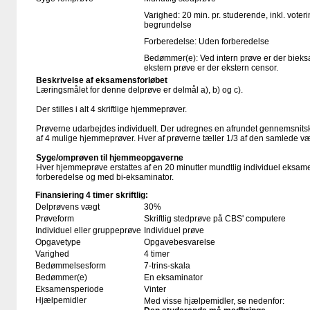
Varighed: 20 min. pr. studerende, inkl. voter
begrundelse
Forberedelse: Uden forberedelse
Bedømmer(e): Ved intern prøve er der biek
ekstern prøve er der ekstern censor.
Beskrivelse af eksamensforløbet
Læringsmålet for denne delprøve er delmål a), b) og c).
Der stilles i alt 4 skriftlige hjemmeprøver.
Prøverne udarbejdes individuelt. Der udregnes en afrundet gennemsnitsk
af 4 mulige hjemmeprøver. Hver af prøverne tæller 1/3 af den samlede v
Syge/omprøven til hjemmeopgaverne
Hver hjemmeprøve erstattes af en 20 minutter mundtlig individuel eksa
forberedelse og med bi-eksaminator.
Finansiering 4 timer skriftlig:
Delprøvens vægt
30%
Prøveform
Skriftlig stedprøve på CBS' computere
Individuel eller gruppeprøve
Individuel prøve
Opgavetype
Opgavebesvarelse
Varighed
4 timer
Bedømmelsesform
7-trins-skala
Bedømmer(e)
En eksaminator
Eksamensperiode
Vinter
Hjælpemidler
Med visse hjælpemidler, se nedenfor: