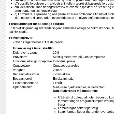
c6) vurdere om en numerisk løsning med de givne forudsætninger er pla
c7) opstille hypoteser om afvigelser imellem teoretisk baserede forudsig
c8) Identificere finansieringsteoretisk relevante aspekter i en ”case” og k
argumenter og løsningsforslag
d) Formulere, afgrænse og analysere en mere omfattende finansiel proble
klart og korrekt sprog uden overskridelse af en given omfangsmæssig 
Forudsætninger for at deltage i kurset
Et teoretisk grundlag svarende til gennemførelse af fagene Mikroøkonomi, 
på HA-studiet.
Prøve/delprøver
Prøven i faget består af fire delprøver:
Finansiering 2 timer skriftlig:
Delprøvens vægt
20%
Prøveform
Skriftlig stedprøve på CBS' computere
Individuel eller gruppeprøve
Individuel prøve
Opgavetype
Opgavebesvarelse
Varighed
2 timer
Bedømmelsesform
7-trins-skala
Bedømmer(e)
En eksaminator
Eksamensperiode
Efterår
Hjælpemidler
Med visse hjælpemidler, se nedenfor:
Den studerende må medbringe
USB-stik til upload af noter, bøger og k
formater (ingen programstumper, værktøj
lign.)
Lommeregner efter eget valg
I papirformat: Bøger (herunder oversæt