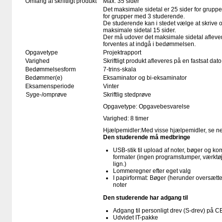
Omfang af skriftligt produkt
Max. 35 sider
Det maksimale sidetal er 25 sider for grupp
for grupper med 3 studerende.
De studerende kan i stedet vælge at skrive 
maksimale sidetal 15 sider.
Der må udover det maksimale sidetal aflever
forventes at indgå i bedømmelsen.
Opgavetype
Projektrapport
Varighed
Skriftligt produkt afleveres på en fastsat dato
Bedømmelsesform
7-trins-skala
Bedømmer(e)
Eksaminator og bi-eksaminator
Eksamensperiode
Vinter
Syge-/omprøve
Skriftlig stedprøve
Opgavetype: Opgavebesvarelse
Varighed: 8 timer
Hjælpemidler:Med visse hjælpemidler, se n
Den studerende må medbringe
USB-stik til upload af noter, bøger og k
formater (ingen programstumper, værktøj
lign.)
Lommeregner efter eget valg
I papirformat: Bøger (herunder oversæt
noter
Den studerende har adgang til
Adgang til personligt drev (S-drev) på 
Udvidet IT-pakke