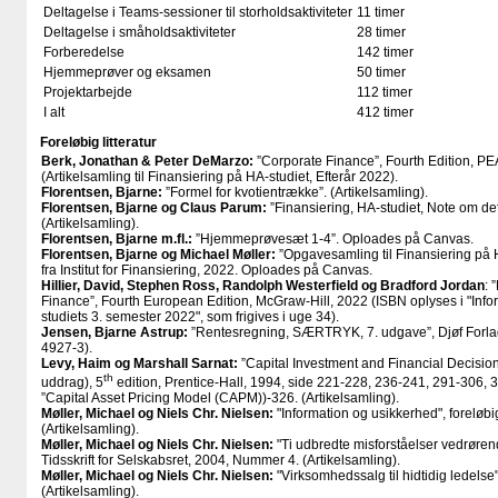
Deltagelse i Teams-sessioner til storholdsaktiviteter
11 timer
Deltagelse i småholdsaktiviteter
28 timer
Forberedelse
142 timer
Hjemmeprøver og eksamen
50 timer
Projektarbejde
112 timer
I alt
412 timer
Foreløbig litteratur
Berk, Jonathan & Peter DeMarzo:
”Corporate Finance”, Fourth Edition, P
(Artikelsamling til Finansiering på HA-studiet, Efterår 2022).
Florentsen, Bjarne:
”Formel for kvotientrække”. (Artikelsamling).
Florentsen, Bjarne og Claus Parum:
”Finansiering, HA-studiet, Note om defi
(Artikelsamling).
Florentsen, Bjarne m.fl.:
”Hjemmeprøvesæt 1-4”. Oploades på Canvas.
Florentsen, Bjarne og Michael Møller:
”Opgavesamling til Finansiering på H
fra Institut for Finansiering, 2022. Oploades på Canvas.
Hillier, David, Stephen Ross, Randolph Westerfield og Bradford Jordan
: 
Finance”, Fourth European Edition, McGraw-Hill, 2022 (ISBN oplyses i "Inf
studiets 3. semester 2022", som frigives i uge 34).
Jensen, Bjarne Astrup:
”Rentesregning, SÆRTRYK, 7. udgave”, Djøf Forla
4927-3).
Levy, Haim og Marshall Sarnat:
”Capital Investment and Financial Decisions”
th
uddrag), 5
edition, Prentice-Hall, 1994, side 221-228, 236-241, 291-306,
”Capital Asset Pricing Model (CAPM))-326. (Artikelsamling).
Møller, Michael og Niels Chr. Nielsen:
"Information og usikkerhed", foreløb
(Artikelsamling).
Møller, Michael og Niels Chr. Nielsen:
"Ti udbredte misforståelser vedrøren
Tidsskrift for Selskabsret, 2004, Nummer 4. (Artikelsamling).
Møller, Michael og Niels Chr. Nielsen:
"Virksomhedssalg til hidtidig ledelse
(Artikelsamling).