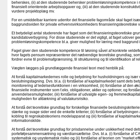
beherskes, (ii) at den studerende behersker problemløsningskompetence i rela
finansielt orienterede arbejdsopgaver og, (iii) at den studerende konstruktiv
vurdere projektoplæg mv.
For en umiddelbar karriere udenfor det finansielle fagområde skal faget is
baggrundsviden for private erhvervsvirksomheders finansieringsteoretiske vin
Et betydeligt antal studerende har faget som det finansieringsteoretiske grund
kandidatoverbygning. For disse studerende er det vigtigt, at faget udover ge
problemløsningskompetence bl.a. giver mulighed for læring med baggrund i se
Faget giver den studerende kompetence til løsning såvel af konkrete veldef
hvor fagets pensum repræsenterer det nødvendige teoretiske grundlag, som
fordrer evne til problemafgrænsning, til strukturering og til identifikation af re
Vægten lægges på grundlæggende finansiel teori med henblik på:
At forstå kapitalmarkedernes rolle og betydning for husholdningers og især
beslutningstagning. Dvs. bl.a. (i) forståelse af kapitalmarkedet samt dets be
monitorering af ledelsesfunktionen i en virksomhed, (ii) forståelse af den øk
finansielle instrumenter som f.eks. obligationer, aktier og optioner, og forstå
anvendelsesmuligheder, (iii) forståelse af udvalgte egen- og fremmedkapitalf
muligheden for afdækning af valutakursrisiko.
At forstå det teoretiske grundlag for forskellige finansielle beslutningskriterier.
stærke og svage sider ved de enkelte kriterier, (ii) forståelse af betydningen
kobling til regnskabsteoriens modelapparat og (iii) forståelse af kapitalma
informationskilde.
At forstå det teoretiske grundlag for prisdannelse under usikkerhed med dets
porteføljesammensætning og værdiansættelse. Dvs. bl.a. (i) forståelse af
systematisk og usystematisk risiko og (ii) forståelse af teorien om ”market eff