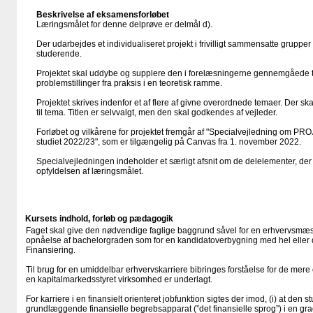
Beskrivelse af eksamensforløbet
Læringsmålet for denne delprøve er delmål d).
Der udarbejdes et individualiseret projekt i frivilligt sammensatte gruppe
studerende.
Projektet skal uddybe og supplere den i forelæsningerne gennemgåede te
problemstillinger fra praksis i en teoretisk ramme.
Projektet skrives indenfor et af flere af givne overordnede temaer. Der sk
til tema. Titlen er selvvalgt, men den skal godkendes af vejleder.
Forløbet og vilkårene for projektet fremgår af "Specialvejledning om 
studiet 2022/23", som er tilgængelig på Canvas fra 1. november 2022.
Specialvejledningen indeholder et særligt afsnit om de delelementer, der
opfyldelsen af læringsmålet.
Kursets indhold, forløb og pædagogik
Faget skal give den nødvendige faglige baggrund såvel for en erhvervsmæssi
opnåelse af bachelorgraden som for en kandidatoverbygning med hel eller de
Finansiering.
Til brug for en umiddelbar erhvervskarriere bibringes forståelse for de me
en kapitalmarkedsstyret virksomhed er underlagt.
For karriere i en finansielt orienteret jobfunktion sigtes der imod, (i) at den 
grundlæggende finansielle begrebsapparat (”det finansielle sprog”) i en gra