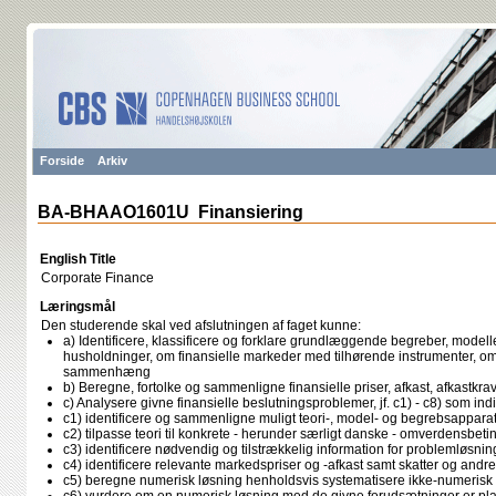
Forside
Arkiv
BA-BHAAO1601U Finansiering
English Title
Corporate Finance
Læringsmål
Den studerende skal ved afslutningen af faget kunne:
a) Identificere, klassificere og forklare grundlæggende begreber, modelle
husholdninger, om finansielle markeder med tilhørende instrumenter, 
sammenhæng
b) Beregne, fortolke og sammenligne finansielle priser, afkast, afkastkra
c) Analysere givne finansielle beslutningsproblemer, jf. c1) - c8) som ind
c1) identificere og sammenligne muligt teori-, model- og begrebsappara
c2) tilpasse teori til konkrete - herunder særligt danske - omverdensbeti
c3) identificere nødvendig og tilstrækkelig information for problemløsnin
c4) identificere relevante markedspriser og -afkast samt skatter og andr
c5) beregne numerisk løsning henholdsvis systematisere ikke-numerisk