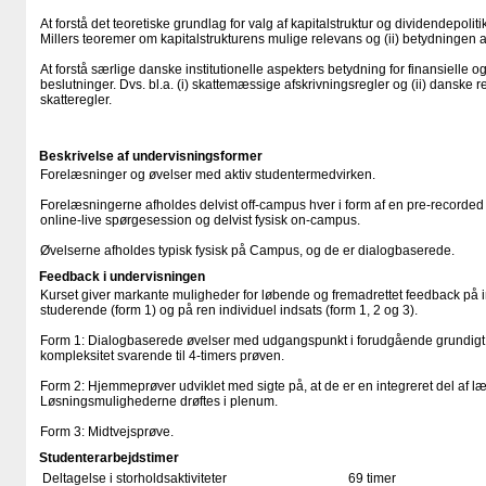
At forstå det teoretiske grundlag for valg af kapitalstruktur og dividendepolitik
Millers teoremer om kapitalstrukturens mulige relevans og (ii) betydningen 
At forstå særlige danske institutionelle aspekters betydning for finansielle
beslutninger. Dvs. bl.a. (i) skattemæssige afskrivningsregler og (ii) danske 
skatteregler.
Beskrivelse af undervisningsformer
Forelæsninger og øvelser med aktiv studentermedvirken.
Forelæsningerne afholdes delvist off-campus hver i form af en pre-recorded 
online-live spørgesession og delvist fysisk on-campus.
Øvelserne afholdes typisk fysisk på Campus, og de er dialogbaserede.
Feedback i undervisningen
Kurset giver markante muligheder for løbende og fremadrettet feedback på 
studerende (form 1) og på ren individuel indsats (form 1, 2 og 3).
Form 1: Dialogbaserede øvelser med udgangspunkt i forudgående grundigt
kompleksitet svarende til 4-timers prøven.
Form 2: Hjemmeprøver udviklet med sigte på, at de er en integreret del af læ
Løsningsmulighederne drøftes i plenum.
Form 3: Midtvejsprøve.
Studenterarbejdstimer
Deltagelse i storholdsaktiviteter
69 timer