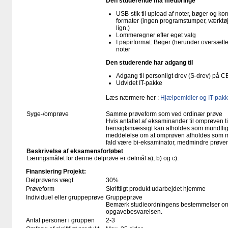
Den studerende må medbringe
USB-stik til upload af noter, bøger og k
formater (ingen programstumper, værktøj
lign.)
Lommeregner efter eget valg
I papirformat: Bøger (herunder oversæt
noter
Den studerende har adgang til
Adgang til personligt drev (S-drev) på 
Udvidet IT-pakke
Læs nærmere her :
Hjælpemidler og IT-pakk
Syge-/omprøve
Samme prøveform som ved ordinær prøve
Hvis antallet af eksaminander til omprøven ti
hensigtsmæssigt kan afholdes som mundtlig p
meddelelse om at omprøven afholdes som mund
fald være bi-eksaminator, medmindre prøven
Beskrivelse af eksamensforløbet
Læringsmålet for denne delprøve er delmål a), b) og c).
Finansiering Projekt:
Delprøvens vægt
30%
Prøveform
Skriftligt produkt udarbejdet hjemme
Individuel eller gruppeprøve
Gruppeprøve
Bemærk studieordningens bestemmelser om k
opgavebesvarelsen.
Antal personer i gruppen
2-3