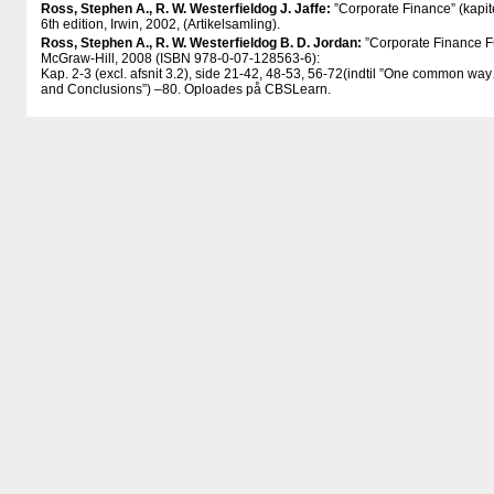
Ross, Stephen A., R. W. Westerfield
og J. Jaffe:
”Corporate Finance” (kapite
6th edition, Irwin, 2002, (Artikelsamling).
Ross, Stephen A., R. W. Westerfield
og B. D. Jordan:
”Corporate Finance F
McGraw-Hill, 2008 (ISBN 978-0-07-128563-6):
Kap. 2-3 (excl. afsnit 3.2), side 21-42, 48-53, 56-72(indtil ”One common 
and Conclusions”) –80. Oploades på CBSLearn.