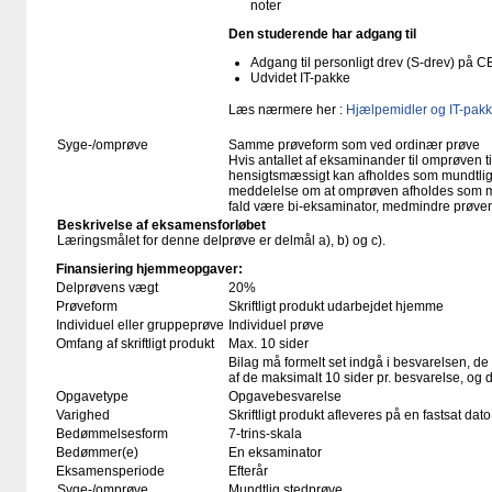
noter
Den studerende har adgang til
Adgang til personligt drev (S-drev) på 
Udvidet IT-pakke
Læs nærmere her :
Hjælpemidler og IT-pakk
Syge-/omprøve
Samme prøveform som ved ordinær prøve
Hvis antallet af eksaminander til omprøven ti
hensigtsmæssigt kan afholdes som mundtlig p
meddelelse om at omprøven afholdes som mund
fald være bi-eksaminator, medmindre prøven
Beskrivelse af eksamensforløbet
Læringsmålet for denne delprøve er delmål a), b) og c).
Finansiering hjemmeopgaver:
Delprøvens vægt
20%
Prøveform
Skriftligt produkt udarbejdet hjemme
Individuel eller gruppeprøve
Individuel prøve
Omfang af skriftligt produkt
Max. 10 sider
Bilag må formelt set indgå i besvarelsen, d
af de maksimalt 10 sider pr. besvarelse, og
Opgavetype
Opgavebesvarelse
Varighed
Skriftligt produkt afleveres på en fastsat dato
Bedømmelsesform
7-trins-skala
Bedømmer(e)
En eksaminator
Eksamensperiode
Efterår
Syge-/omprøve
Mundtlig stedprøve