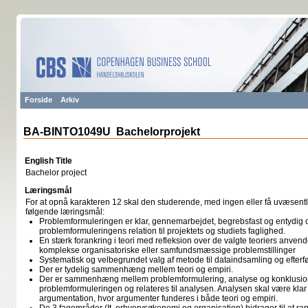
Forside
Arkiv
BA-BINTO1049U Bachelorprojekt
English Title
Bachelor project
Læringsmål
For at opnå karakteren 12 skal den studerende, med ingen eller få uvæsentli
følgende læringsmål:
Problemformuleringen er klar, gennemarbejdet, begrebsfast og entydig 
problemformuleringens relation til projektets og studiets faglighed.
En stærk forankring i teori med refleksion over de valgte teoriers anven
komplekse organisatoriske eller samfundsmæssige problemstillinger
Systematisk og velbegrundet valg af metode til dataindsamling og efter
Der er tydelig sammenhæng mellem teori og empiri.
Der er sammenhæng mellem problemformulering, analyse og konklusion
problemformuleringen og relateres til analysen. Analysen skal være klar 
argumentation, hvor argumenter funderes i både teori og empiri.