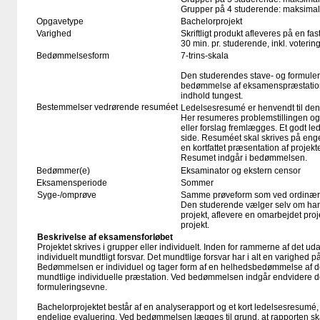
Grupper på 4 studerende: maksimalt
Opgavetype
Bachelorprojekt
Varighed
Skriftligt produkt afleveres på en fas
30 min. pr. studerende, inkl. voteri
Bedømmelsesform
7-trins-skala
Den studerendes stave- og formule
bedømmelse af eksamenspræstation
indhold tungest.
Bestemmelser vedrørende resuméet
Ledelsesresumé er henvendt til den 
Her resumeres problemstillingen og
eller forslag fremlægges. Et godt l
side. Resuméet skal skrives på enge
en kortfattet præsentation af projekt
Resumet indgår i bedømmelsen.
Bedømmer(e)
Eksaminator og ekstern censor
Eksamensperiode
Sommer
Syge-/omprøve
Samme prøveform som ved ordinær
Den studerende vælger selv om han
projekt, aflevere en omarbejdet projek
projekt.
Beskrivelse af eksamensforløbet
Projektet skrives i grupper eller individuelt. Inden for rammerne af det u
individuelt mundtligt forsvar. Det mundtlige forsvar har i alt en varighed p
Bedømmelsen er individuel og tager form af en helhedsbedømmelse af det
mundtlige individuelle præstation. Ved bedømmelsen indgår endvidere d
formuleringsevne.
Bachelorprojektet består af en analyserapport og et kort ledelsesresumé
endelige evaluering. Ved bedømmelsen lægges til grund, at rapporten ska