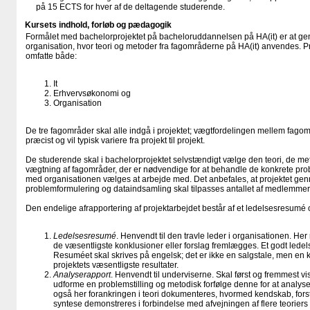
på 15 ECTS for hver af de deltagende studerende.
Kursets indhold, forløb og pædagogik
Formålet med bachelorprojektet på bacheloruddan­nelsen på HA(it) er at gen
organisation, hvor teori og metoder fra fagområderne på HA(it) anvendes. Pr
omfatte både:
It
Erhvervsøkonomi og
Organisation
De tre fagområder skal alle indgå i projektet; vægtfordelingen mellem fag­
præcist og vil typisk variere fra projekt til projekt.
De studerende skal i bachelorprojektet selvstændigt vælge den teori, de m
vægtning af fagområder, der er nød­vendige for at behandle de konkrete prob
med organisationen væl­ges at arbejde med. Det anbefales, at projektet genn
problemformulering og data­indsamling skal tilpasses antallet af medlemmer
Den endelige afrapportering af projektarbejdet består af et ledelsesresumé
Ledelsesresumé
. Henvendt til den travle leder i organisationen. He
de væsentligste konklusioner eller forslag fremlægges. Et godt ledel
Resuméet skal skrives på engelsk; det er ikke en salgstale, men en ko
projektets væsentligste resulta­ter.
Analyserapport
. Henvendt til underviserne. Skal først og fremmest vise
udforme en problemstilling og metodisk forfølge denne for at analysere 
også her for­ankringen i teori dokumenteres, hvormed kendskab, fors
syntese demonstreres i forbindelse med afvejningen af flere teorier