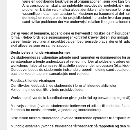
være en uddybende beskrivelse af organisationen, som ikke kan for
Ana­lyse­rapporten skal altså indeholde meto­devalg, metode­kritik, g
problemer, kritiske valg – altså alt det der ikke er af interesse for o
væsentlige indlæringsmæssige kon­klusioner på baggrund af det hal
der indgå en rede­gørelse for projektforløbet, herunder hvor­dan grup­
samt hvilke problemer der var under­vejs i rela­tion til organisationen og
Det er værd at bemærke, at de to dele er henvendt til forskellige målgrupper 
formål. Netop fordi ledelsesresuméet er kortfattet kræver det en stor indsats
væsentligste resultater af projektet på den be­grænsede plads, der er til råd
skal afleveres som én samlet rapport.
Beskrivelse af undervisningsformer
De studerendes selvstændige arbejde med rapporten er dominerende for ar
selvstændige arbejde understøttes af vejledning. Der afholdes endvidere en r
workshops i løbet af semestret til at støtte studerende i processen (bl.a. kick
Derudover bedes de studerende indsende gruppetilmelding samt detaljeret 
bachelorkoordinatoren i samarbejde med vejleder.
Feedback i undervisningen
Der tilbydes feedback til de studerende i form af følgende aktiviteter:
Vejledning med den tilknyttede projektvejleder.
Workshops (hvor de to koordinatorer giver gode råd og besvarer spørgsmål
Midtvejsseminar (hvor de studerende indleverer et udkast til bachelorafhandl
feedback fra medstuderende, vejledere og koordinatorer)
Diskussion mellem studerende (hvor de studerende opfordres til at sparre m
Mundtlig eksamen (hvor de studerende får feedback på rapporten og den mu