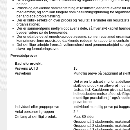
De 3 fagområder (It, erhvervsøkonomi og organisation) bidrager til at r
helhed.
Præcis og dækkende sammenfatning af resultater, der er relevante for 
medlemmer, og som kan fungere som beslutningsgrundlag for organisat
behandlede problemstilling.
Der er kritisk refleksion over proces og resultat. Herunder om resultate
organisationer.
Der er sammenhæng mellem opgavens dele, så hvert nyt kapitel hænge
bygger videre på de foregående.
Der er udarbejdet et engelsksproget resumé, som er rettet mod organisa
komprimeret form præcist og dækkende redegør for rapportens centrale 
Det skriftlige arbejde fremstår velformuleret med gennemarbejdet sprogb
stave- og formuleringsevne.
Prøve/delprøver
Bachelorprojekt:
Prøvens ECTS
15
Prøveform
Mundtlig prøve på baggrund af skrift
Det er en forudsætning for at deltag
skriftlige produkt er afleveret inden
fastsat frist. Karakteren gives på ba
helhedsbedømmelse af det skriftlige
mundtlige præstation, jf. også stud
prøveformer.
Individuel eller gruppeprøve
Individuel mundtlig prøve på bagg
Antal personer i gruppen
2-4
Omfang af skriftligt produkt
Max. 80 sider
Grupper på 1 studerende: maksimalt
Grupper på 2 studerende: maksimalt
Grupper på 3 studerende: maksimalt