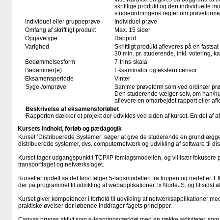
skriftlige produkt og den individuelle mu
studieordningens regler om prøveforme
Individuel eller gruppeprøve
Individuel prøve
Omfang af skriftligt produkt
Max. 15 sider
Opgavetype
Rapport
Varighed
Skriftligt produkt afleveres på en fastsat
30 min. pr. studerende, inkl. votering, 
Bedømmelsesform
7-trins-skala
Bedømmer(e)
Eksaminator og ekstern censor
Eksamensperiode
Vinter
Syge-/omprøve
Samme prøveform som ved ordinær pr
Den studerende vælger selv, om han/hu
aflevere en omarbejdet rapport eller afl
Beskrivelse af eksamensforløbet
Rapporten dækker et projekt der udvikles ved siden af kurset. En del af a
Kursets indhold, forløb og pædagogik
Kurset ’Distribuerede Systemer’ søger at give de studerende en grundlægge
distribuerede systemer, dvs. computernetværk og udvikling af software til dis
Kurset tager udgangspunkt i TCP/IP femlagsmodellen, og vil især fokusere p
transportlaget og netværkslaget.
Kurset er opdelt så det først følger 5-lagsmodellen fra toppen og nedefter. 
der på programmel til udvikling af webapplikationer, fx NodeJS, og til sidst 
Kurset giver kompetencer i forhold til udvikling af netværksapplikationer m
praktiske øvelser der løbende inddrager fagets principper.
Canvas bruges aktivt som e-learningsværktøj med en række aktiviteter, som