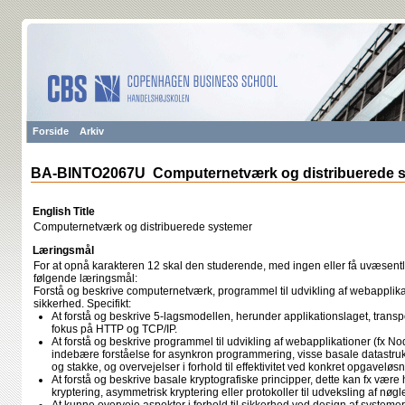
Forside
Arkiv
BA-BINTO2067U Computernetværk og distribuerede 
English Title
Computernetværk og distribuerede systemer
Læringsmål
For at opnå karakteren 12 skal den studerende, med ingen eller få uvæsentli
følgende læringsmål:
Forstå og beskrive computernetværk, programmel til udvikling af webapplikat
sikkerhed. Specifikt:
At forstå og beskrive 5-lagsmodellen, herunder applikationslaget, trans
fokus på HTTP og TCP/IP.
At forstå og beskrive programmel til udvikling af webapplikationer (fx N
indebære forståelse for asynkron programmering, visse basale datastruktu
og stakke, og overvejelser i forhold til effektivitet ved konkret opgaveløsn
At forstå og beskrive basale kryptografiske principper, dette kan fx være 
kryptering, asymmetrisk kryptering eller protokoller til udveksling af nøgle