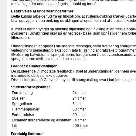
rækkefølge der understøtter fagets indhold og formål.
Beskrivelse af undervisningsformer
Dette kursus arbejder ud fra en filosofi om, at systemudvikling kræver udarb
bl.a. opbygger viden omkring udviklingen af systemer ved at tilpasse eksiste
Kurset er derfor bygget op omkring tilpasning og udviklng af en række appli
øvelserne. Udviklingen sker på en teoretisk base, som opnås igennem forlæ
litteraturen.
Undervisningen er opdelt i on-line forelæsninger, samt øvelser og spørgeti
vejledning til semesterprojektet og hjælp til løsning af praktiske programme
Øvelser og halvdelen af spørgetimerne foregår som tilstedeværelsesunderv
spørgetimerne afvikles som on-line sessioner
Feedback i undervisningen
De studerende vil modtage feedback i løbet af undervisningen igennem øvel
individuelle obligatoriske opgaver.
Diskussionsfora på Canvas benyttes til spørgsmål og svar i forbindelse me
Studenterarbejdstimer
Forelæsning
24 timer
Øvelser
24 timer
Spørgetimer
6 timer
Hjemmeopgaver
68 timer
Forberedelse
50 timer
Eksamensforberedelse og eksamen
34 timer
Ialt
206 timer
Foreløbig litteratur