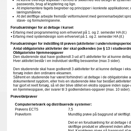
At kunne overveje aspekter i forhold til sikkerhed ved design af systeme
passwords, brug af kryptering og lign.
At implementere fagets begreber og principper i konkrete applikationer,
læringsmålene.
At det skriftlige arbejde fremstår velformuleret med gennemarbejdet spro
stave- og formuleringsevne.
Forudsætninger for at deltage i kurset
• Erfaring med programmering som erhvervet på 1. og 2. semester HA (it.)
• Erfaring med systemdesign som erhvervet på 1. og 2. semester HA (it.)
Forudsætninger for indstilling til prøven (aktiviteter i undervisningsperio
Antal obligatoriske aktiviteter der skal godkendes (se § 13 i studieordn
Obligatoriske hjemmeopgaver
Den studerende skal have godkendt 3 ud af 5 aktiviteter for at kunne delt
Hver aktivitet består i en individuel skriftlig besvarelse (max 3 sider).
Den studerende skal have godkendt 3 aktiviteter for at kunne deltage i eksam
forsøg inden den ordinære eksamen.
Såfremt en studerende har været forhindret i at deltage i de obligatoriske ak
dokumenteret sygdom, eller hvis en studerende ikke har bestået aktiviteten
har gjort et reelt forsøg, så vil der blive stillet en ekstra opgave inden syg
en hjemmeopgave, der svarer til 3 godkendelses-opgaver (max. 10 sider).
Prøve/delprøver
Computernetværk og distribuerede systemer:
Prøvens ECTS
7,5
Prøveform
Mundtlig prøve på baggrund af skriftligt
Det er en forudsætning for at deltage i 
skriftlige produkt er afleveret inden afho
frist. Karakteren gives på baggrund af