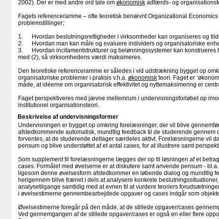
2002). Der er med andre ord tale om
økonomisk
adfærds- og organisationste
Fagets referenceramme – ofte teoretisk benævnt Organizational Economics –
problemstillinger;
1. Hvordan beslutningsrettigheder i virksomheder kan organiseres og tild
2. Hvordan man kan måle og evaluere individers og organisatoriske enhe
3. Hvordan incitamentstrukturer og belønningssystemer kan konstrueres h
med (2), så virksomhedens værdi maksimeres.
Den teoretiske referenceramme er således i vid udstrækning bygget op omk
organisatoriske problemer i praksis v.h.a.
økonomisk
teori. Faget er ‘økonomi
måde, at idéerne om organisatorisk effektivitet og nyttemaksimering er centr
Faget perspektiveres med jævne mellemrum i undervisningsforløbet op imod 
institutionel organisationsteori.
Beskrivelse af undervisningsformer
Undervisningen er bygget op omkring forelæsninger, der vil blive gennemfør
afstedkommende automatisk, mundtlig feedback til de studerende gennem d
forventes, at de studerende deltager særdeles aktivt. Forelæsningerne vil 
pensum og blive understøttet af et antal cases, for at illustrere samt perspekt
Som supplement til forelæsningerne lægges der op til løsningen af et betragt
cases. Formålet med øvelserne er at diskutere samt anvende pensum - bl.
ligesom denne øvelsesform afstedkommer en løbende dialog og mundtlig fe
herigennem blive trænet i dels at analysere konkrete beslutningssituationer,
analysetilgange samtidig med at evnen til at vurdere teoriers forudsætning
i øvelsestimerne gennembearbejdede opgaver og cases indgår som objekter
Øvelsestimerne foregår på den måde, at de stillede opgaver/cases gennemg
Ved gennemgangen af de stillede opgaver/cases er også en eller flere oppo