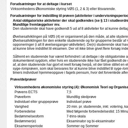
Forudsætninger for at deltage i kurset
Virksomhedens Økonomiske styring VØS (1, 2 & 3) eller tilsvarende.
Forudsætninger for indstilling til prøven (aktiviteter i undervisningsperio
Antal obligatoriske aktiviteter der skal godkendes (se § 13 i studieordn
Mundtlige fremlæggelser mv.
Den studerende skal have godkendt 5 ud af 8 aktiviteter for at kunne delt
Øvelsesafviklingen på VØS (4) er organiseret på den måde, at alle studeren
Øvelsesafviklingen for den enkelte studerende og for grupperne består af
opponeringer (i alt 8 øvelsesgange/​-aktiviteter). De(n) studerende skal ha
at kunne blive indstillet til eksamen. Der vil ikke blive givet flere forsøg 
Såfremt en studerende har været forhindret i at deltage i de obligatoriske ak
dokumenteret sygdom, eller hvis en studerende ikke har fået godkendt de ob
af, at den studerende har gjort et reelt forsøg herpå, vil der blive stillet en
syge-/omprøven, som skal besvares for at kunne blive indstillet til syge-/
timers individuel hjemmeopgave i fagets pensum, hvor det forventede aflev
Prøve/delprøver
Virksomhedens økonomiske styring (4): Økonomisk Teori og Organisa
Prøvens ECTS
7,5
Prøveform
Mundtlig stedprøve
Individuel eller gruppeprøve
Individuel prøve
Varighed
20 min. pr. studerende, inkl. votering, 
Forberedelse
Med følgende forberedelsestid: 15 Minu
Bedømmelsesform
7-trins-skala
Bedømmer(e)
Eksaminator og bi-eksaminator
Eksamensperiode
Sommer og Sommer