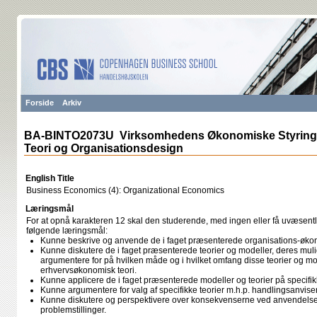
Forside
Arkiv
BA-BINTO2073U Virksomhedens Økonomiske Styring 
Teori og Organisationsdesign
English Title
Business Economics (4): Organizational Economics
Læringsmål
For at opnå karakteren 12 skal den studerende, med ingen eller få uvæsentli
følgende læringsmål:
Kunne beskrive og anvende de i faget præsenterede organisations-økon
Kunne diskutere de i faget præsenterede teorier og modeller, deres m
argumentere for på hvilken måde og i hvilket omfang disse teorier og mo
erhvervsøkonomisk teori.
Kunne applicere de i faget præsenterede modeller og teorier på specifikk
Kunne argumentere for valg af specifikke teorier m.h.p. handlingsanvis
Kunne diskutere og perspektivere over konsekvenserne ved anvendelse a
problemstillinger.