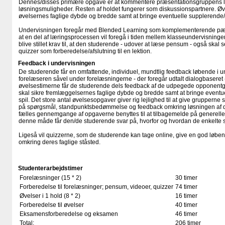
Dennes/disses primære opgave er at kommentere præsentationsgruppens løs
løsningsmuligheder. Resten af holdet fungerer som diskussionspartnere. Øv
øvelsernes faglige dybde og bredde samt at bringe eventuelle supplerende/n
Undervisningen foregår med Blended Learning som komplementerende pæd
at en del af læringsprocessen vil foregå i tiden mellem klasseundervisningern
blive stillet krav til, at den studerende - udover at læse pensum - også ska
quizzer som forberedelse/afslutning til en lektion.
Feedback i undervisningen
De studerende får en omfattende, individuel, mundtlig feedback løbende i u
forelæseren såvel under forelæsningerne - der foregår udtalt dialogbaseret
øvelsestimerne får de studerende dels feedback af de udpegede opponentgr
skal sikre fremlæggelsernes faglige dybde og bredde samt at bringe eventu
spil. Det store antal øvelsesopgaver giver rig lejlighed til at give gruppern
på spørgsmål, standpunktsbedømmelse og feedback omkring løsningen af d
fælles gennemgange af opgaverne benyttes til at tilbagemelde på generelle 
denne måde får den/de studerende svar på, hvorfor og hvordan de enkelte sva
Ligeså vil quizzerne, som de studerende kan tage online, give en god løben
omkring deres faglige ståsted.
Studenterarbejdstimer
Forelæsninger (15 * 2)
30 timer
Forberedelse til forelæsninger; pensum, videoer, quizzer
74 timer
Øvelser i 1 hold (8 * 2)
16 timer
Forberedelse til øvelser
40 timer
Eksamensforberedelse og eksamen
46 timer
Total:
206 timer