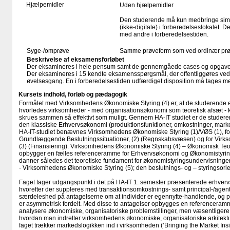
Hjælpemidler
Uden hjælpemidler
Den studerende må kun medbringe simp
(ikke-digitale) i forberedelseslokalet. D
med andre i forberedelsestiden.
Syge-/omprøve
Samme prøveform som ved ordinær pr
Beskrivelse af eksamensforløbet
Der eksamineres i hele pensum samt de gennemgåede cases og opgave
Der eksamineres i 15 kendte eksamensspørgsmål, der offentliggøres ved 
øvelsesgang. En i forberedelsestiden udfærdiget disposition må tages me
Kursets indhold, forløb og pædagogik
Formålet med Virksomhedens Økonomiske Styring (4) er, at de studerende e
hvorledes virksomheder - med organisationsøkonomi som teoretisk afsæt - k
skrues sammen så effektivt som muligt. Gennem HA-IT studiet er de studeren
den klassiske Erhvervsøkonomi (produktionsfunktioner, omkostninger, mark
HA-IT-studiet benævnes Virksomhedens Økonomiske Styring (1)/VØS (1), f
Grundlæggende Beslutningssituationer, (2) (Regnskabsvæsen) og for Vir
(3) (Finansiering). Virksomhedens Økonomiske Styring (4) – Økonomisk Teo
opbygger en fælles referenceramme for Erhvervsøkonomi og Økonomistyring
danner således det teoretiske fundament for økonomistyringsundervisningen
- Virksomhedens Økonomiske Styring (5); den beslutnings- og – styringso
Faget tager udgangspunkt i det på HA-IT 1. semester præsenterede erhver
hvorefter der suppleres med transaktionsomkostnings- samt principal-/agentt
særdeleshed på antagelserne om at individer er egennytte-handlende, og på
er asymmetrisk fordelt. Med disse to antagelser opbygges en referenceramme
analysere økonomiske, organisatoriske problemstillinger, men væsentligere at
hvordan man indretter virksomhedens økonomiske, organisatoriske arkitektur’
faget trækker markedslogikken ind i virksomheden (’Bringing the Market Inside