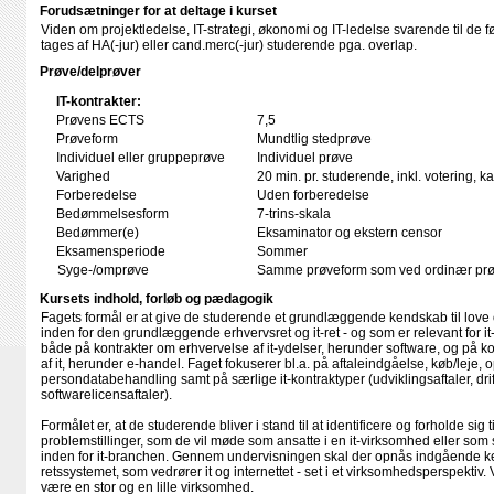
Forudsætninger for at deltage i kurset
Viden om projektledelse, IT-strategi, økonomi og IT-ledelse svarende til de før
tages af HA(-jur) eller cand.merc(-jur) studerende pga. overlap.
Prøve/delprøver
IT-kontrakter:
Prøvens ECTS
7,5
Prøveform
Mundtlig stedprøve
Individuel eller gruppeprøve
Individuel prøve
Varighed
20 min. pr. studerende, inkl. votering, 
Forberedelse
Uden forberedelse
Bedømmelsesform
7-trins-skala
Bedømmer(e)
Eksaminator og ekstern censor
Eksamensperiode
Sommer
Syge-/omprøve
Samme prøveform som ved ordinær pr
Kursets indhold, forløb og pædagogik
Fagets formål er at give de studerende et grundlæggende kendskab til love 
inden for den grundlæggende erhvervsret og it-ret - og som er relevant for it
både på kontrakter om erhvervelse af it-ydelser, herunder software, og på k
af it, herunder e-handel. Faget fokuserer bl.a. på aftaleindgåelse, køb/leje, 
persondatabehandling samt på særlige it-kontraktyper (udviklingsaftaler, drif
softwarelicensaftaler).
Formålet er, at de studerende bliver i stand til at identificere og forholde sig t
problemstillinger, som de vil møde som ansatte i en it-virksomhed eller so
inden for it-branchen. Gennem undervisningen skal der opnås indgående ke
retssystemet, som vedrører it og internettet - set i et virksomhedsperspekti
være en stor og en lille virksomhed.