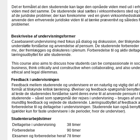
Det er formålet at den studerende kan tage den opnåede viden med ud i erh
viden med det samme. De studerende skal sættes i virksomhedens sted og k
af de juridiske problmer, der kan forekomme ved en given virksomhedsstrate
anvende den erhvervede juridiske viden til at tænke præventivt og således f
problemer.
Beskrivelse af undervisningsformer
Casebaseret undervisning med fokus på dialog og diskussion, der tilskynder 
understøtte forståelse og anvendelse af pensum. De studerende forbereder
mv., der fremlægges og diskuteres i plenum. Forberedelse til og aktiv deltag
læringsudbyttet for alle studerende.
This course also aims to discuss how students can be compassionate in soci
business, think critically and constructive when collaborating, and also un
ethical and legal dilemmas.
Feedback i undervisningen
Feedback mellem studerende og undervisere er en naturlig og vigtig del af int
formål at tilskynde kritisk tænkning. Øvelser og feedback-spørgsmål benyttes
at teste de studerendes forståelse samt deres evne til at anvende pensum i k
studerende – såvel som spørgsmål der rejses i undervisning – bruges af under
mundtlig feedback og vejlede de studerende. Læringsudbyttet af feedback
forberedelse til og deltagelse i undervisningen. Studerende kan også benytte
(gælder kun for faste undervisere i de perioder, hvor de underviser).
Studenterarbejdstimer
Deltagelse i undervisning
38 timer
Forberedelse
90 timer
Eksamen og forberedelse heraf
78 timer