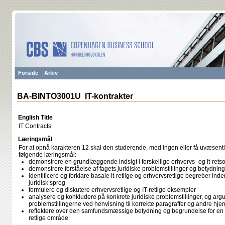
Forside
Arkiv
BA-BINTO3001U IT-kontrakter
English Title
IT Contracts
Læringsmål
For at opnå karakteren 12 skal den studerende, med ingen eller få uvæsentli
følgende læringsmål:
demonstrere en grundlæggende indsigt i forskellige erhvervs- og it-retsom
demonstrere forståelse af fagets juridiske problemstillinger og betydninge
identificere og forklare basale it-retlige og erhvervsretlige begreber inden 
juridisk sprog
formulere og diskutere erhvervsretlige og IT-retlige eksempler
analysere og konkludere på konkrete juridiske problemstillinger, og argu
problemstillingerne ved henvisning til korrekte paragraffer og andre hje
reflektere over den samfundsmæssige betydning og begrundelse for en giv
retlige område