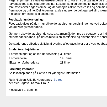
Faget er primært tilstedeværelsesundervisning. For at få det optimale ud af
forventes det, at de studerendes har læst pensum og domme før hver tilste
forelæses over dagens emne, og der arbejdes aktivt med cases og domme i
fremmøde og online. Det forventes, at de studerende deltager aktivt i diskus
mekanismernes hensigt optimeres.
Feedback i undervisningen
Feedback gives på den mundtlige deltagelse i undervisningen og ved deltagel
via quizzer gives feedback.
Gennem aktiv deltagelse i de cases, spørgsmål, domme og opgaver, der ind
studerende feedback på deres refleksion, forståelse og anvendelse af pen
De studerende tilbydes skriftlig aflevering af opgave, hvor der gives feedback 
Studenterarbejdstimer
Forelæsninger og online-undervisning
33 timer
Forberedelse
145 timer
Eksamensforberedelse
28 timer
Foreløbig litteratur
Se lektionsplanen på Canvas for yderligere information.
Ruth Nielsen; Ulla B. Neergaard /
EU ret
seneste udgave, Karnov Group.
+ et udvalg af domme.