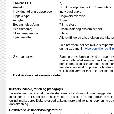
Prøvens ECTS
7,5
Prøveform
Skriftlig stedprøve på CBS' computere
Individuel eller gruppeprøve
Individuel prøve
Opgavetype
Opgavebesvarelse
Varighed
3 timer
Bedømmelsesform
7-trins-skala
Bedømmer(e)
Eksaminator og ekstern censor
Eksamensperiode
Efterår
Hjælpemidler
Alle skriftlige og alle elektroniske hjæ
Læs nærmere her om hvilke hjælpemid
og har adgang til :
Hjælpemidler og IT-
Syge-/omprøve
Samme prøveform som ved ordinær pr
Hvis antallet af eksaminander til omprøv
hensigtsmæssigt kan afholdes som mundtl
meddelelse om at omprøven afholdes so
vil i så fald være bi-eksaminator, medm
Beskrivelse af eksamensforløbet
Kursets indhold, forløb og pædagogik
Formålet med faget er at give de studerende kendskab til grundlæggende E
institutioner, de EU-retlige data i form af EU-retskilder, grundlæggende rett
og EU-markedsret. Dette sker ved at kombinere traditionel undervisning og
domslæsning.
Beskrivelse af undervisningsformer