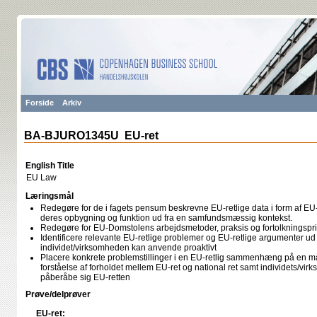
Forside
Arkiv
BA-BJURO1345U EU-ret
English Title
EU Law
Læringsmål
Redegøre for de i fagets pensum beskrevne EU-retlige data i form af EU-
deres opbygning og funktion ud fra en samfundsmæssig kontekst.
Redegøre for EU-Domstolens arbejdsmetoder, praksis og fortolkningspr
Identificere relevante EU-retlige problemer og EU-retlige argumenter ud
individet/virksomheden kan anvende proaktivt
Placere konkrete problemstillinger i en EU-retlig sammenhæng på en måd
forståelse af forholdet mellem EU-ret og national ret samt individets/vir
påberåbe sig EU-retten
Prøve/delprøver
EU-ret: