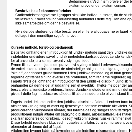
Bedømmer(e): Ved intern prøve er der 
ekstern prøve er der ekstern censor.
Beskrivelse af eksamensforløbet
Godkendelsesopgaverne i grupper skal ikke individualiseres, da de stude
fællesskab. Kravet om individualisering bortfalder i dette fag. Den ene o
ikke samarbejdes om denne besvarelse.
Hvis den/de studerende ikke består en eller flere af opgaverne er faget ik
deltage i den mundtlige syge/omprøve.
Kursets indhold, forløb og pædagogik
Dette fag omhandler en introduktion til juridisk metode samt den juridiske dis
indeholder endvidere såvel juridisk metodeforståelse, dybdegående kendskab
for at anvende jura som præventivt styringsmiddel.
Evnen til at anvende jura som præventivt styringsmiddel i erhvervsvirksomh
de enkelte kontraktforhold som de almindelige obligationsretlige regler og 
”skelet”, der danner grundstammen i den juridiske metode, og at man genn
reglerne optræner sin indlevelse i de problemer, som reglerne regulerer, og s
Fagets første del omhandler introduktion til den juridiske disciplin Juridisk
omhandler på denne del af uddannelsen et overblik i, hvilke metoder der anv
besvarelse af juridiske problemstillinger. Juridisk metode er indføring i det 
gives. I dette fag introduceres således til at den studerende bliver i stand til a
Fagets andel del omhandler den juridiske disciplin aftaleret. I enhver form 
aftaler om køb og salg af varer og tjenesteydelser som centrale aktiviteter. 
producerende virksomhed råvarer, der forarbejdes og sælges som færdigvar
produktionen indgår aftaler om sagkyndig bistand, arbejdsaftaler, lejeaftal
skal transporteres og forsikres, ligesom virksomhedens fysiske rammer skal 
Disse forhold reguleres bl.a. ved indgåelse af aftaler. Jura som præventive s
elementer af denne del af faget.
Aftaleretten bygger både på lovregler og almindelige retsgrundsætninger. H