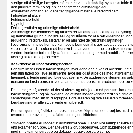
særlige aftaleretlige lovregler, må man have et almindeligt system at falde t
den juridiske terminologi obligationsrettens almindelige del.
Aftaleretten omhandler i dette fag følgende materielle retsområder:
Indgåelse af aftaler
Fuldmagtsforhold
Ugyldighed
Forbrugeraftaler og urimelige aftaleforhold
Almindelige bestemmelser og aftalers retsvirkning (fortolkning og udfylding)
og indbefatter grundig indførelse i og forståelse for alle retskilder inden for 
regulering, retspraksis, sædvaner og almindelige retsgrundsætninger.
I overensstemmelse hermed kan fagets læringsmål siges at gå ud på dels teo
viden, dels færdigheder med hensyn til at anvende denne teoretiske indsigt ti
vurdere konkrete forhold i lys af de relevante retsregler med henblik på præ
løsning af konkrete problemer.
Beskrivelse af undervisningsformer
Pensum læses inden forelæsningen, hvor der alene gives et overblik - hel
pensum tages op i øvelsestimerne, hvor der også arbejdes med at systemati
hjemmel, arbejde med skriftlige opgaver, mv. De studerende tilegner sig se
pensum og forstå pensum, ved at arbejde med pensum i studiegrupper og ve
Det er meget afgørende, at der studeres og arbejdes med pensum, lovsam
forelæsningerne (og på law labs) og at man møder velforberedt op til forelæs
samarbejder med sin studiegruppe. Forelæseren og øvelseslæren forbereder
forudsætning, at alle studerende er forberedt.
Pensum gennemgås ikke i en bestemt rækkefølge men der arbejdes med at 
overordnede hovedlinjer i aftaleretten og retskildelæren.
Studiegrupperne er inddelt af administrationen. Det er ikke muligt at skifte
ens eksamensgruppe. Der afleveres 2 gruppeopgaver. Som studernede er man
med sin eksamensgruppe og deltage i opgavebesvarelserne.