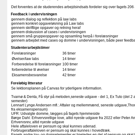
Det forventes at de studerendes arbejdsindsats fordeler sig over fagets 206 
Feedback i undervisningen
gennem dialog og reflektion på law labs
gennem konkret opgaveløsning på Law labs
gennem skriftlige opgaver og retning heraf
gennem diskussion af cases i undervisningen
gennem små gruppeopgaver og opsamling herpå i forelæsninger
gennem arbejdet med cases og domme i undervisningen, både peer feedbac
Studenterarbejdstimer
Forelæsninger
36 timer
Øvelser/law labs
14 timer
Forberedelse til forelæsninger
100 timer
forberedelse til øvelser
14 timer
Eksamensbesvarelse
42 timer
Foreløbig litteratur
Se lektionsplanen på Canvas for yderligere information.
Tvarnø & Denta, Få styr på metoden,seneste udgave - del 1, Ex Tuto (del 2
semester)
Lennart Lynge Andersen mfl.: Aftaler og mellemmænd, seneste udgave,Thom
fra eksamenspensum)
UFR: Udvalgte domme, lægges på fagets hjemmeside
Børge Dahl: Erhvervsretlige love, altid nyeste udgave fra 2022 eller Peter A
Erhvervsrev, altid nyeste udgave
Hele aftaleloven er pensum og skal kunnes udenad.
Forbrugeraftaleloven er pensum og skal kunnes i hovedtræk.
Fagets andre lov- og domselementer er ligeledes en del af pensum og skal