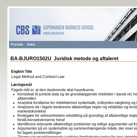
Forside
Arkiv
BA-BJURO1502U Juridisk metode og aftaleret
English Title
Legal Method and Contract Law
Læringsmål
Fagets mål er, at den studerende skal have/kunne
Kendskab til juridisk data og de grundlæggende retskilder i dansk ret, h
aftaleretten
Analytisk forståelse for retskildernes systematik, indbyrdes vægtning 
Analysere de i fagets beskrevne aftaleretlige regler og retskilder og forst
markedskontekst
Redegøre for virksomheders retsstilling på grundlag af aftaleretlige reg
forstå konsekvenserne heraf
Identificere relevante aftaleretlige problemer og retlige argumenter ud fr
Argumenter på en systematisk og sammenhængende måde, der viser en 
for fagets problemstillinger