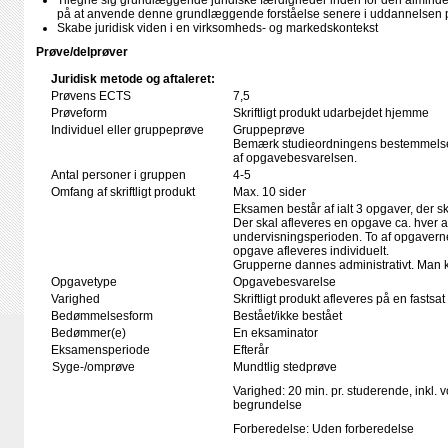
Tilegne sig grundlæggende juridiske færdigheder inden for den alminde
på at anvende denne grundlæggende forståelse senere i uddannelsen p
Skabe juridisk viden i en virksomheds- og markedskontekst
Prøve/delprøver
Juridisk metode og aftaleret:
Prøvens ECTS
7,5
Prøveform
Skriftligt produkt udarbejdet hjemme
Individuel eller gruppeprøve
Gruppeprøve
Bemærk studieordningens bestemmelser
af opgavebesvarelsen.
Antal personer i gruppen
4-5
Omfang af skriftligt produkt
Max. 10 sider
Eksamen består af ialt 3 opgaver, der sk
Der skal afleveres en opgave ca. hver a
undervisningsperioden. To af opgaverne
opgave afleveres individuelt.
Grupperne dannes administrativt. Man k
Opgavetype
Opgavebesvarelse
Varighed
Skriftligt produkt afleveres på en fastsat
Bedømmelsesform
Bestået/ikke bestået
Bedømmer(e)
En eksaminator
Eksamensperiode
Efterår
Syge-/omprøve
Mundtlig stedprøve
Varighed: 20 min. pr. studerende, inkl. 
begrundelse
Forberedelse: Uden forberedelse