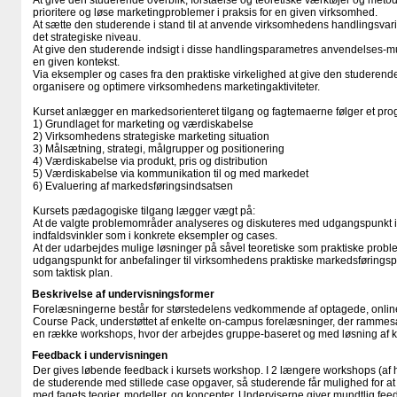
At give den studerende overblik, forståelse og teoretiske værktøjer og metoder 
prioritere og løse marketingproblemer i praksis for en given virksomhed.
At sætte den studerende i stand til at anvende virksomhedens handlingsvari
det strategiske niveau.
At give den studerende indsigt i disse handlingsparametres anvendelses-
en given kontekst.
Via eksempler og cases fra den praktiske virkelighed at give den studerende
organisere og optimere virksomhedens marketingaktiviteter.
Kurset anlægger en markedsorienteret tilgang og fagtemaerne følger et progr
1) Grundlaget for marketing og værdiskabelse
2) Virksomhedens strategiske marketing situation
3) Målsætning, strategi, målgrupper og positionering
4) Værdiskabelse via produkt, pris og distribution
5) Værdiskabelse via kommunikation til og med markedet
6) Evaluering af markedsføringsindsatsen
Kursets pædagogiske tilgang lægger vægt på:
At de valgte problemområder analyseres og diskuteres med udgangspunkt i 
indfaldsvinkler som i konkrete eksempler og cases.
At der udarbejdes mulige løsninger på såvel teoretiske som praktiske proble
udgangspunkt for anbefalinger til virksomhedens praktiske markedsføringsp
som taktisk plan.
Beskrivelse af undervisningsformer
Forelæsningerne består for størstedelens vedkommende af optagede, online
Course Pack, understøttet af enkelte on-campus forelæsninger, der rammesæ
en række workshops, hvor der arbejdes gruppe-baseret og med løsning af k
Feedback i undervisningen
Der gives løbende feedback i kursets workshop. I 2 længere workshops (af h
de studerende med stillede case opgaver, så studerende får mulighed for at
med fagets teorier, modeller, og koncepter. Underviserne giver mundtlig fe