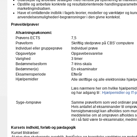
Udarbejde og anbefale strategier med henblik på optimering af marketi
Opstille og anbefale konkrete og resultatorienterede handlingsparametre
marketingindsatsen.
Have et omfattende indblik i fagets teorier, modeller og værktøjer og kun
anvendelsesmuligheder/-begrænsninger i den givne kontekst.
Prøve/delprøver
Afsætningsøkonomi:
Prøvens ECTS
7,5
Prøveform
Skriftlig stedprøve på CBS' computere
Individuel eller gruppeprøve
Individuel prøve
Opgavetype
Opgavebesvarelse
Varighed
3 timer
Bedømmelsesform
7-trins-skala
Bedømmer(e)
En eksaminator
Eksamensperiode
Efterår
Hjælpemidler
Alle skriftlige og alle elektroniske hjæ
Læs nærmere her om hvilke hjælpemid
og har adgang til :
Hjælpemidler og IT-
Syge-/omprøve
Samme prøveform som ved ordinær pr
Hvis antallet af eksaminander til omprøv
hensigtsmæssigt kan afholdes som mundtl
meddelelse om at omprøven afholdes so
vil i så fald være bi-eksaminator, medm
Kursets indhold, forløb og pædagogik
Kurset tilstræber: