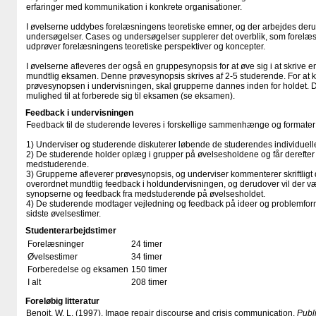
erfaringer med kommunikation i konkrete organisationer.
I øvelserne uddybes forelæsningens teoretiske emner, og der arbejdes der
undersøgelser. Cases og undersøgelser supplerer det overblik, som forelæs
udprøver forelæsningens teoretiske perspektiver og koncepter.
I øvelserne afleveres der også en gruppesynopsis for at øve sig i at skrive
mundtlig eksamen. Denne prøvesynopsis skrives af 2-5 studerende. For at k
prøvesynopsen i undervisningen, skal grupperne dannes inden for holdet.
mulighed til at forberede sig til eksamen (se eksamen).
Feedback i undervisningen
Feedback til de studerende leveres i forskellige sammenhænge og formater
1) Underviser og studerende diskuterer løbende de studerendes individuelle
2) De studerende holder oplæg i grupper på øvelsesholdene og får derefter
medstuderende.
3) Grupperne afleverer prøvesynopsis, og underviser kommenterer skriftligt 
overordnet mundtlig feedback i holdundervisningen, og derudover vil der v
synopserne og feedback fra medstuderende på øvelsesholdet.
4) De studerende modtager vejledning og feedback på ideer og problemform
sidste øvelsestimer.
Studenterarbejdstimer
Forelæsninger
24 timer
Øvelsestimer
34 timer
Forberedelse og eksamen
150 timer
I alt
208 timer
Foreløbig litteratur
Benoit, W. L. (1997). Image repair discourse and crisis communication.
Publi