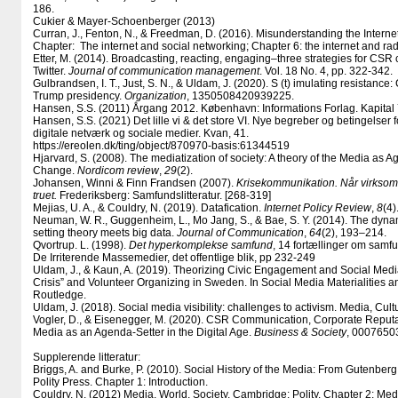
186.
Cukier & Mayer-Schoenberger (2013)
Curran, J., Fenton, N., & Freedman, D. (2016). Misunderstanding the Intern
Chapter: The internet and social networking; Chapter 6: the internet and radi
Etter, M. (2014). Broadcasting, reacting, engaging–three strategies for CSR
Twitter.
Journal of communication management
. Vol. 18 No. 4, pp. 322-342.
Gulbrandsen, I. T., Just, S. N., & Uldam, J. (2020). S (t) imulating resistance
Trump presidency.
Organization
, 1350508420939225.
Hansen, S.S. (2011) Årgang 2012. København: Informations Forlag. Kapital 
Hansen, S.S. (2021) Det lille vi & det store VI. Nye begreber og betingelser
digitale netværk og sociale medier. Kvan, 41.
https:/​/​ereolen.dk/​ting/​object/​870970-basis:61344519
Hjarvard, S. (2008). The mediatization of society: A theory of the Media as A
Change.
Nordicom review
,
29
(2).
Johansen, Winni & Finn Frandsen (2007).
Krisekommunikation. Når virks
truet.
Frederiksberg: Samfundslitteratur. [268-319]
Mejias, U. A., & Couldry, N. (2019). Datafication.
Internet Policy Review
,
8
(4)
Neuman, W. R., Guggenheim, L., Mo Jang, S., & Bae, S. Y. (2014). The dynam
setting theory meets big data.
Journal of Communication
,
64
(2), 193–214.
Qvortrup. L. (1998).
Det hyperkomplekse samfund
, 14 fortællinger om samf
De Irriterende Massemedier, det offentlige blik, pp 232-249
Uldam, J., & Kaun, A. (2019). Theorizing Civic Engagement and Social Medi
Crisis” and Volunteer Organizing in Sweden. In Social Media Materialities a
Routledge.
Uldam, J. (2018). Social media visibility: challenges to activism. Media, Cult
Vogler, D., & Eisenegger, M. (2020). CSR Communication, Corporate Reputa
Media as an Agenda-Setter in the Digital Age.
Business & Society
, 0007650
Supplerende litteratur:
Briggs, A. and Burke, P. (2010). Social History of the Media: From Gutenberg
Polity Press. Chapter 1: Introduction.
Couldry, N. (2012) Media, World, Society. Cambridge: Polity. Chapter 2: Med