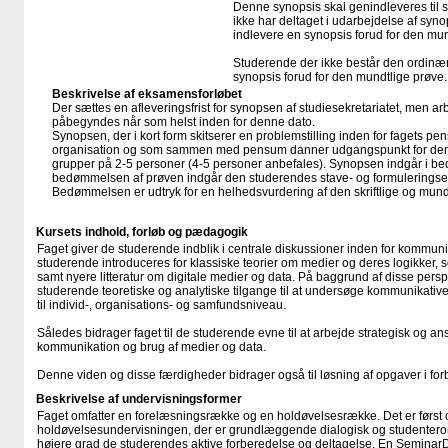
Denne synopsis skal genindleveres til
ikke har deltaget i udarbejdelse af syn
indlevere en synopsis forud for den mu
Studerende der ikke består den ordinæ
synopsis forud for den mundtlige prøve.
Beskrivelse af eksamensforløbet
Der sættes en afleveringsfrist for synopsen af studiesekretariatet, men 
påbegyndes når som helst inden for denne dato.
Synopsen, der i kort form skitserer en problemstilling inden for fagets pe
organisation og som sammen med pensum danner udgangspunkt for den m
grupper på 2-5 personer (4-5 personer anbefales). Synopsen indgår i 
bedømmelsen af prøven indgår den studerendes stave- og formulerings
Bedømmelsen er udtryk for en helhedsvurdering af den skriftlige og mund
Kursets indhold, forløb og pædagogik
Faget giver de studerende indblik i centrale diskussioner inden for kommun
studerende introduceres for klassiske teorier om medier og deres logikker, 
samt nyere litteratur om digitale medier og data. På baggrund af disse persp
studerende teoretiske og analytiske tilgange til at undersøge kommunikative 
til individ-, organisations- og samfundsniveau.
Således bidrager faget til de studerende evne til at arbejde strategisk og a
kommunikation og brug af medier og data.
Denne viden og disse færdigheder bidrager også til løsning af opgaver i for
Beskrivelse af undervisningsformer
Faget omfatter en forelæsningsrække og en holdøvelsesrække. Det er først
holdøvelsesundervisningen, der er grundlæggende dialogisk og studenteror
højere grad de studerendes aktive forberedelse og deltagelse. En SeminarD