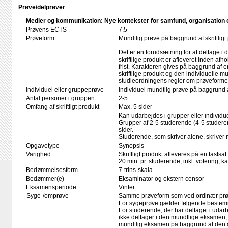
Prøve/delprøver
Medier og kommunikation: Nye kontekster for samfund, organisation o
Prøvens ECTS
7,5
Prøveform
Mundtlig prøve på baggrund af skriftligt
Det er en forudsætning for at deltage i 
skriftlige produkt er afleveret inden afho
frist. Karakteren gives på baggrund af
skriftlige produkt og den individuelle mu
studieordningens regler om prøveforme
Individuel eller gruppeprøve
Individuel mundtlig prøve på baggrund
Antal personer i gruppen
2-5
Omfang af skriftligt produkt
Max. 5 sider
Kan udarbejdes i grupper eller individue
Grupper af 2-5 studerende (4-5 studere
sider.
Studerende, som skriver alene, skriver m
Opgavetype
Synopsis
Varighed
Skriftligt produkt afleveres på en fastsat
20 min. pr. studerende, inkl. votering, 
Bedømmelsesform
7-trins-skala
Bedømmer(e)
Eksaminator og ekstern censor
Eksamensperiode
Vinter
Syge-/omprøve
Samme prøveform som ved ordinær pr
For sygeprøve gælder følgende bestem
For studerende, der har deltaget i uda
ikke deltager i den mundtlige eksamen
mundtlig eksamen på baggrund af den 