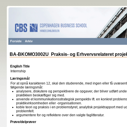
Forside
Arkiv
BA-BKOMO3002U Praksis- og Erhvervsrelateret projek
English Title
Internship
Læringsmål
For at opnå karakteren 12, skal den studerende, med ingen eller få uvæsentli
følgende læringsmål:
analysere, diskutere og perspektivere de opgaver, der bliver udført under 
praktikken beskæftiger sig med.
anvende et kommunikationsstrategisk perspektiv ift. en konkret problems
praktikvirksomheden eller -organisationen.
koble teori og praksis i en problemstyret, analytisk projektrapport med u
problemfelt.
argumentere for og reflektere over den valgte faglitteratur.
Prøve/delprøver