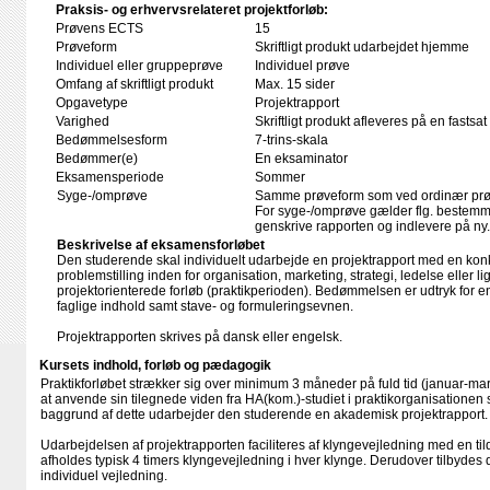
Praksis- og erhvervsrelateret projektforløb:
Prøvens ECTS
15
Prøveform
Skriftligt produkt udarbejdet hjemme
Individuel eller gruppeprøve
Individuel prøve
Omfang af skriftligt produkt
Max. 15 sider
Opgavetype
Projektrapport
Varighed
Skriftligt produkt afleveres på en fastsat
Bedømmelsesform
7-trins-skala
Bedømmer(e)
En eksaminator
Eksamensperiode
Sommer
Syge-/omprøve
Samme prøveform som ved ordinær pr
For syge-/omprøve gælder flg. bestemm
genskrive rapporten og indlevere på ny.
Beskrivelse af eksamensforløbet
Den studerende skal individuelt udarbejde en projektrapport med en kon
problemstilling inden for organisation, marketing, strategi, ledelse eller
projektorienterede forløb (praktikperioden). Bedømmelsen er udtryk for e
faglige indhold samt stave- og formuleringsevnen.
Projektrapporten skrives på dansk eller engelsk.
Kursets indhold, forløb og pædagogik
Praktikforløbet strækker sig over minimum 3 måneder på fuld tid (januar-mar
at anvende sin tilegnede viden fra HA(kom.)-studiet i praktikorganisationen 
baggrund af dette udarbejder den studerende en akademisk projektrapport.
Udarbejdelsen af projektrapporten faciliteres af klyngevejledning med en tild
afholdes typisk 4 timers klyngevejledning i hver klynge. Derudover tilbydes
individuel vejledning.