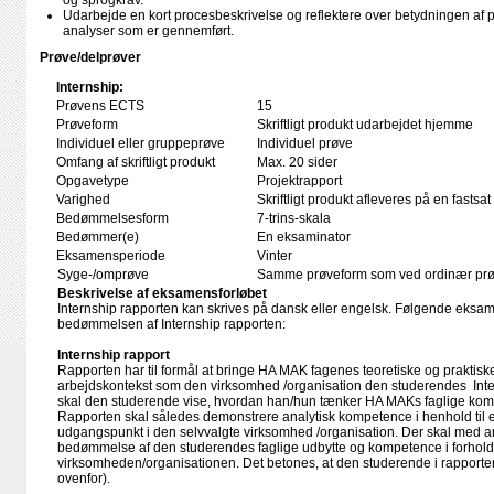
og sprogkrav.
Udarbejde en kort procesbeskrivelse og reflektere over betydningen af 
analyser som er gennemført.
Prøve/delprøver
Internship:
Prøvens ECTS
15
Prøveform
Skriftligt produkt udarbejdet hjemme
Individuel eller gruppeprøve
Individuel prøve
Omfang af skriftligt produkt
Max. 20 sider
Opgavetype
Projektrapport
Varighed
Skriftligt produkt afleveres på en fastsat
Bedømmelsesform
7-trins-skala
Bedømmer(e)
En eksaminator
Eksamensperiode
Vinter
Syge-/omprøve
Samme prøveform som ved ordinær pr
Beskrivelse af eksamensforløbet
Internship rapporten kan skrives på dansk eller engelsk. Følgende eksam
bedømmelsen af Internship rapporten:
Internship rapport
Rapporten har til formål at bringe HA MAK fagenes teoretiske og praktiske i
arbejdskontekst som den virksomhed /organisation den studerendes Inte
skal den studerende vise, hvordan han/hun tænker HA MAKs faglige komp
Rapporten skal således demonstrere analytisk kompetence i henhold til e
udgangspunkt i den selvvalgte virksomhed /organisation. Der skal med a
bedømmelse af den studerendes faglige udbytte og kompetence i forhold t
virksomheden/organisationen. Det betones, at den studerende i rapporte
ovenfor).