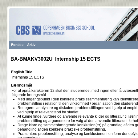
Forside
Arkiv
BA-BMAKV3002U Internship 15 ECTS
English Title
Internship 15 ECTS
Læringsmål
For at opnå karakteren 12 skal den studerende, med ingen eller få uvæsentli
følgende læringsmål:
Med udgangspunkt i den konkrete praksissammenhæng kan identificere 
problemstilling i relation til den virksomhed / organisation den studerend
Redegøre, analysere og diskutere problemstillingen ved hjælp af empiri
ved hjælp af relevant teori fra studiet.
At kunne finde, vurdere og anvende relevante kilder og litteratur til løsn
problemstilling og argumentere for valg af den anvendte litteratur i forhold
Drage klare og sammenhængende konklusion(er) på grundlag af den g
behandling af den konkrete praktiske problemstilling.
Præsentere problemstilling, analyse og konklusioner i en form der opfy