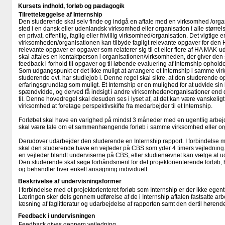
Kursets indhold, forløb og pædagogik
Tilrettelæggelse af Internship
Den studerende skal selv finde og indgå en aftale med en virksomhed /organi
sted i en dansk eller udenlandsk virksomhed eller organisation i alle større
en privat, offentlig, faglig eller frivillig virksomhed/organisation. Det vigtige er
virksomheden/organisationen kan tilbyde fagligt relevante opgaver for den
relevante opgaver er opgaver som relaterer sig til et eller flere af HA MAK
skal aftales en kontaktperson i organisationen/virksomheden, der giver d
feedback i forhold til opgaver og til løbende evaluering af Internship opholde
Som udgangspunkt er det ikke muligt at arrangere et Internship i samme v
studerende evt. har studiejob i. Denne regel skal sikre, at den studerende o
erfaringsgrundlag som muligt. Et Internship er en mulighed for at udvide sin
spændvidde, og derved få indsigt i andre virksomheder/organisationer end
til. Denne hovedregel skal desuden ses i lyset af, at det kan være vanskelig
virksomhed at foretage perspektivskifte fra medarbejder til et Internship.
Forløbet skal have en varighed på mindst 3 måneder med en ugentlig arbejds
skal være tale om et sammenhængende forløb i samme virksomhed eller or
Derudover udarbejder den studerende en Internship rapport. I forbindelse 
skal den studerende have en vejleder på CBS som yder 4 timers vejledning
en vejleder blandt underviserne på CBS, eller studienævnet kan vælge at ud
Den studerende skal søge forhåndsmerit for det projektorienterende forløb,
og behandler hver enkelt ansøgning individuelt.
Beskrivelse af undervisningsformer
I forbindelse med et projektorienteret forløb som Internship er der ikke egent
Læringen sker dels gennem udførelse af de i Internship aftalen fastsatte a
læsning af faglitteratur og udarbejdelse af rapporten samt den dertil hørend
Feedback i undervisningen
Feedback gives gennem vejledning.