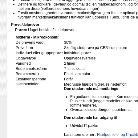
Forklare mulighederne for at aggregere enkeltindividers præferencer o
Definere og forklare ligevægt og optimalitet i en markedsøkonomi, og fo
mellem disse (velfærdsteoriens hovedsætninger).
Forstå omstændigheder hvorunder markedsligevægten ikke er optimal pg
hvordan markedsmekanismens funktion kan udbedres. F.eks. i tilfælde af 
Prøve/delprøver
Prøven i faget består af to delprøver:
Midterm - Mikroøkonomi:
Delprøvens vægt
30%
Prøveform
Skriftlig stedprøve på CBS' computere
Individuel eller gruppeprøve
Individuel prøve
Opgavetype
Opgavebesvarelse
Varighed
2 timer
Bedømmelsesform
7-trins-skala
Bedømmer(e)
En eksaminator
Eksamensperiode
Forår
Hjælpemidler
Med visse hjælpemidler, se nedenfor:
Den studerende må medbringe
En godkendt lommeregner. Kun modellern
Plus er tilladt (begge modeller er Ikke-
lommeregnere).
Oversættelsesordbøger i papirformat
Den studerende har adgang til
Udvidet IT-pakke
Læs nærmere her :
Hjælpemidler og IT-pakk