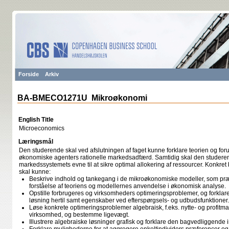
Forside
Arkiv
BA-BMECO1271U Mikroøkonomi
English Title
Microeconomics
Læringsmål
Den studerende skal ved afslutningen af faget kunne forklare teorien og for
økonomiske agenters rationelle markedsadfærd. Samtidig skal den studer
markedssystemets evne til at sikre optimal allokering af ressourcer. Konkret
skal kunne:
Beskrive indhold og tankegang i de mikroøkonomiske modeller, som pr
forståelse af teoriens og modellernes anvendelse i økonomisk analyse.
Opstille forbrugeres og virksomheders optimeringsproblemer, og forklare
løsning hertil samt egenskaber ved efterspørgsels- og udbudsfunktioner.
Løse konkrete optimeringsproblemer algebraisk, f.eks. nytte- og profitma
virksomhed, og bestemme ligevægt.
Illustrere algebraiske løsninger grafisk og forklare den bagvedliggende in