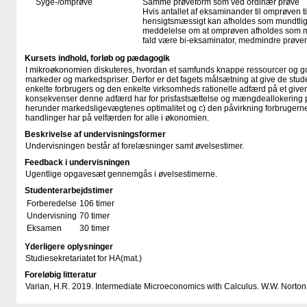
Syge-/omprøve
Samme prøveform som ved ordinær prøve
Hvis antallet af eksaminander til omprøven ti
hensigtsmæssigt kan afholdes som mundtlig p
meddelelse om at omprøven afholdes som mund
fald være bi-eksaminator, medmindre prøven
Kursets indhold, forløb og pædagogik
I mikroøkonomien diskuteres, hvordan et samfunds knappe ressourcer og go
markeder og markedspriser. Derfor er det fagets målsætning at give de stud
enkelte forbrugers og den enkelte virksomheds rationelle adfærd på et given
konsekvenser denne adfærd har for prisfastsættelse og mængdeallokering
herunder markedsligevægtenes optimalitet og c) den påvirkning forbruger
handlinger har på velfærden for alle i økonomien.
Beskrivelse af undervisningsformer
Undervisningen består af forelæsninger samt øvelsestimer.
Feedback i undervisningen
Ugentlige opgavesæt gennemgås i øvelsestimerne.
Studenterarbejdstimer
Forberedelse
106 timer
Undervisning
70 timer
Eksamen
30 timer
Yderligere oplysninger
Studiesekretariatet for HA(mat.)
Foreløbig litteratur
Varian, H.R. 2019. Intermediate Microeconomics with Calculus. W.W. Norton