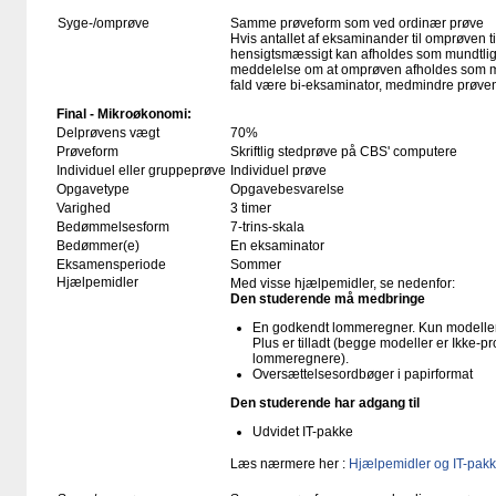
Syge-/omprøve
Samme prøveform som ved ordinær prøve
Hvis antallet af eksaminander til omprøven ti
hensigtsmæssigt kan afholdes som mundtlig p
meddelelse om at omprøven afholdes som mund
fald være bi-eksaminator, medmindre prøven
Final - Mikroøkonomi:
Delprøvens vægt
70%
Prøveform
Skriftlig stedprøve på CBS' computere
Individuel eller gruppeprøve
Individuel prøve
Opgavetype
Opgavebesvarelse
Varighed
3 timer
Bedømmelsesform
7-trins-skala
Bedømmer(e)
En eksaminator
Eksamensperiode
Sommer
Hjælpemidler
Med visse hjælpemidler, se nedenfor:
Den studerende må medbringe
En godkendt lommeregner. Kun modellern
Plus er tilladt (begge modeller er Ikke-
lommeregnere).
Oversættelsesordbøger i papirformat
Den studerende har adgang til
Udvidet IT-pakke
Læs nærmere her :
Hjælpemidler og IT-pakk