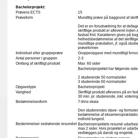
Bachelorprojekt:
Prøvens ECTS
15
Prøveform
Mundtlig prøve på baggrund af skrift
Det er en forudsætning for at deltag
skriftlige produkt er afleveret inden
fastsat frist. Karakteren gives på ba
helhedsbedømmelse af det skriftlige
mundtlige præstation, jf. også stud
prøveformer.
Individuel eller gruppeprøve
Gruppeopgave med mundtligt forsva
Antal personer i gruppen
2-3
Omfang af skriftligt produkt
Max. 60 sider
Bachelorprojektet har følgende sid
2 studerende 50 normalsider
3 studerende 60 normalsider
Opgavetype
Bachelorprojekt
Varighed
Skriftligt produkt afleveres på en fas
30 min. pr. studerende, inkl. voteri
Bedømmelsesform
7-trins-skala
Den studerendes stave- og formule
bedømmelse af eksamenspræstation
indhold tungest.
Bestemmelser vedrørende resuméet
Bachelorprojektets resumé udarbej
max 2 sider. Hvis projektet er udar
vedlægges på dansk og engelsk.