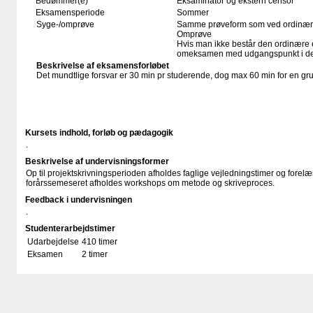
Bedømmer(e)
Eksaminator og ekstern censor
Eksamensperiode
Sommer
Syge-/omprøve
Samme prøveform som ved ordinær
Omprøve
Hvis man ikke består den ordinære e
omeksamen med udgangspunkt i det
Beskrivelse af eksamensforløbet
Det mundtlige forsvar er 30 min pr studerende, dog max 60 min for en gr
Kursets indhold, forløb og pædagogik
.
Beskrivelse af undervisningsformer
Op til projektskrivningsperioden afholdes faglige vejledningstimer og forelæs
forårssemeseret afholdes workshops om metode og skriveproces.
Feedback i undervisningen
.
Studenterarbejdstimer
Udarbejdelse
410 timer
Eksamen
2 timer