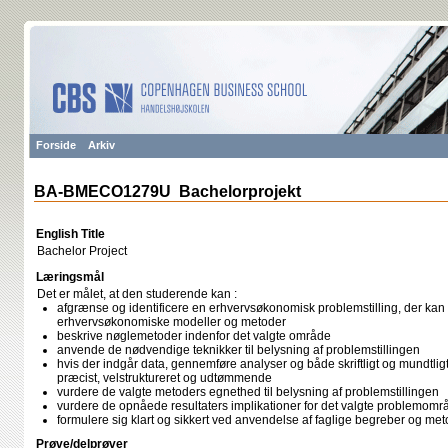
Forside
Arkiv
BA-BMECO1279U Bachelorprojekt
English Title
Bachelor Project
Læringsmål
Det er målet, at den studerende kan :
afgrænse og identificere en erhvervsøkonomisk problemstilling, der kan
erhvervsøkonomiske modeller og metoder
beskrive nøglemetoder indenfor det valgte område
anvende de nødvendige teknikker til belysning af problemstillingen
hvis der indgår data, gennemføre analyser og både skriftligt og mundtligt
præcist, velstruktureret og udtømmende
vurdere de valgte metoders egnethed til belysning af problemstillingen
vurdere de opnåede resultaters implikationer for det valgte problemomr
formulere sig klart og sikkert ved anvendelse af faglige begreber og me
Prøve/delprøver