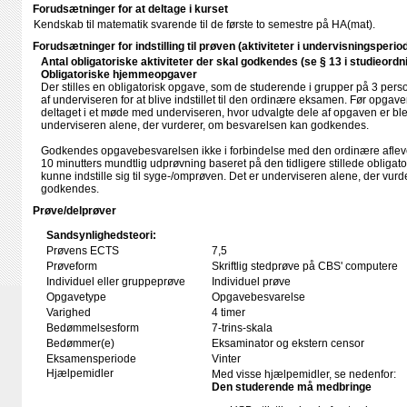
Forudsætninger for at deltage i kurset
Kendskab til matematik svarende til de første to semestre på HA(mat).
Forudsætninger for indstilling til prøven (aktiviteter i undervisningsperio
Antal obligatoriske aktiviteter der skal godkendes (se § 13 i studieordn
Obligatoriske hjemmeopgaver
Der stilles en obligatorisk opgave, som de studerende i grupper på 3 per
af underviseren for at blive indstillet til den ordinære eksamen. Før opgav
deltaget i et møde med underviseren, hvor udvalgte dele af opgaven er blev
underviseren alene, der vurderer, om besvarelsen kan godkendes.
Godkendes opgavebesvarelsen ikke i forbindelse med den ordinære aflever
10 minutters mundtlig udprøvning baseret på den tidligere stillede obliga
kunne indstille sig til syge-/omprøven. Det er underviseren alene, der vur
godkendes.
Prøve/delprøver
Sandsynlighedsteori:
Prøvens ECTS
7,5
Prøveform
Skriftlig stedprøve på CBS' computere
Individuel eller gruppeprøve
Individuel prøve
Opgavetype
Opgavebesvarelse
Varighed
4 timer
Bedømmelsesform
7-trins-skala
Bedømmer(e)
Eksaminator og ekstern censor
Eksamensperiode
Vinter
Hjælpemidler
Med visse hjælpemidler, se nedenfor:
Den studerende må medbringe