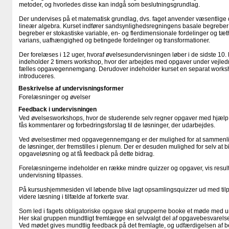
metoder, og hvorledes disse kan indgå som beslutningsgrundlag.
Der undervises på et matematisk grundlag, dvs. faget anvender væsentlige 
lineær algebra. Kurset indfører sandsynlighedsregningens basale begreber
begreber er stokastiske variable, en- og flerdimensionale fordelinger og tæ
varians, uafhængighed og betingede fordelinger og transformationer.
Der forelæses i 12 uger, hvoraf øvelsesundervisningen løber i de sidste 10
indeholder 2 timers workshop, hvor der arbejdes med opgaver under vejledni
fælles opgavegennemgang. Derudover indeholder kurset en separat worksh
introduceres.
Beskrivelse af undervisningsformer
Forelæsninger og øvelser
Feedback i undervisningen
Ved øvelsesworkshops, hvor de studerende selv regner opgaver med hjælp f
fås kommentarer og forbedringsforslag til de løsninger, der udarbejdes.
Ved øvelsestimer med opgavegennemgang er der mulighed for at sammenl
de løsninger, der fremstilles i plenum. Der er desuden mulighed for selv at bi
opgaveløsning og at få feedback på dette bidrag.
Forelæsningerne indeholder en række mindre quizzer og opgaver, vis result
undervisning tilpasses.
På kursushjemmesiden vil løbende blive lagt opsamlingsquizzer ud med tilpa
videre læsning i tilfælde af forkerte svar.
Som led i fagets obligatoriske opgave skal grupperne booke et møde med u
Her skal gruppen mundtligt fremlægge en selvvalgt del af opgavebesvarels
Ved mødet gives mundtlig feedback på det fremlagte, og udfærdigelsen af b