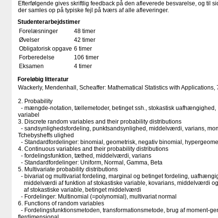
Efterfølgende gives skriftlig feedback på den afleverede besvarelse, og til s
der samles op på typiske fejl på tværs af alle afleveringer.
Studenterarbejdstimer
Forelæsninger
48 timer
Øvelser
42 timer
Obligatorisk opgave
6 timer
Forberedelse
106 timer
Eksamen
4 timer
Foreløbig litteratur
Wackerly, Mendenhall, Scheaffer: Mathematical Statistics with Applications,
2. Probability
- mængde-notation, tællemetoder, betinget ssh., stokastisk uafhængighed, 
variabel
3. Discrete random variables and their probability distributions
- sandsynlighedsfordeling, punktsandsynlighed, middelværdi, varians, mo
Tchebysheffs ulighed
- Standardfordelinger: binomial, geometrisk, negativ binomial, hypergeome
4. Continuous variables and their probability distributions
- fordelingsfunktion, tæthed, middelværdi, varians
- Standardfordelinger: Uniform, Normal, Gamma, Beta
5. Multivariate probability distributions
- bivariat og multivariat fordeling, marginal og betinget fordeling, uafhængi
middelværdi af funktion af stokastiske variable, kovarians, middelværdi og 
af stokastiske variable, betinget middelværdi
- Fordelinger: Multinomial (=polynomial), multivariat normal
6. Functions of random variables
- Fordelingsfunktionsmetoden, transformationsmetode, brug af moment-gen
flerdimensional