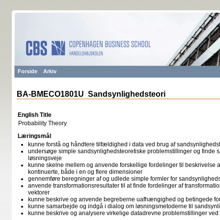
Forside
Arkiv
BA-BMECO1801U Sandsynlighedsteori
English Title
Probability Theory
Læringsmål
kunne forstå og håndtere tilfældighed i data ved brug af sandsynligheds
undersøge simple sandsynlighedsteoretiske problemstillinger og finde s
løsningsveje
kunne skelne mellem og anvende forskellige fordelinger til beskrivelse a
kontinuerte, både i en og flere dimensioner
gennemføre beregninger af og udlede simple formler for sandsynlighedst
anvende transformationsresultater til at finde fordelinger af transformati
vektorer
kunne beskrive og anvende begreberne uafhængighed og betingede for
kunne samarbejde og indgå i dialog om løsningsmetoderne til sandsynli
kunne beskrive og analysere virkelige datadrevne problemstillinger ved 