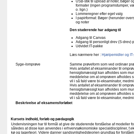
USB-stik til upload af noter, bøger
formater (ingen programstumper, væ
o. lign.)
Lommeregner efter eget valg
I papirformat: Bøger (herunder ove
og noter
Den studerende har adgang til
Adgang til Canvas
Adgang til personligt drev (S-drev)
Udvidet IT-pakke
Læs nærmere her :
Hjælpemidler og IT
Syge-/omprøve
Samme prøveform som ved ordinær pr
Hvis antallet af eksaminander til omprøv
hensigtsmæssigt kan afholdes som mundtl
meddelelse om at omprøven afholdes so
vil i så fald være bi-eksaminator, medm
Hvis antallet af eksaminander til omprøv
hensigtsmæssigt kan afholdes som mundtl
meddelelse om at omprøven afholdes so
vil i så fald være bi-eksaminator, medm
Beskrivelse af eksamensforløbet
Kursets indhold, forløb og pædagogik
Undervisningen har til formål at give de studerende forståelse af modeller f
således at disse kan anvendes i erhvervsøkonomiske specialdiscipliner, f.eks.
kø og lagerteori. Videre danner sandsynlighedsteorien grundlag for forståels