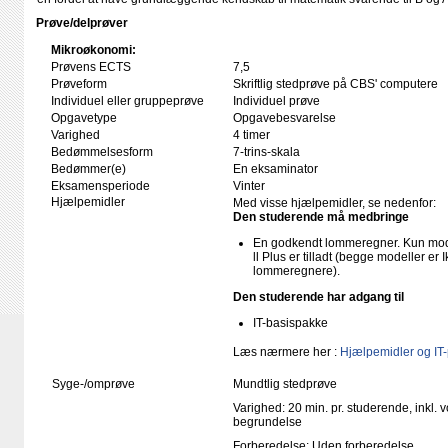
Prøve/delprøver
Mikroøkonomi:
Prøvens ECTS
7,5
Prøveform
Skriftlig stedprøve på CBS' computere
Individuel eller gruppeprøve
Individuel prøve
Opgavetype
Opgavebesvarelse
Varighed
4 timer
Bedømmelsesform
7-trins-skala
Bedømmer(e)
En eksaminator
Eksamensperiode
Vinter
Hjælpemidler
Med visse hjælpemidler, se nedenfor:
Den studerende må medbringe
En godkendt lommeregner. Kun mode
ll Plus er tilladt (begge modeller e
lommeregnere).
Den studerende har adgang til
IT-basispakke
Læs nærmere her :
Hjælpemidler og IT
Syge-/omprøve
Mundtlig stedprøve
Varighed: 20 min. pr. studerende, inkl. 
begrundelse
Forberedelse: Uden forberedelse