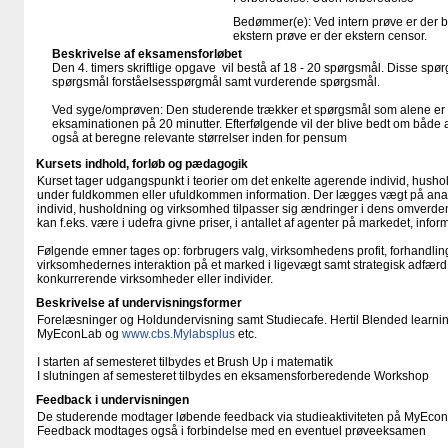
Bedømmer(e): Ved intern prøve er der 
ekstern prøve er der ekstern censor.
Beskrivelse af eksamensforløbet
Den 4. timers skriftlige opgave vil bestå af 18 - 20 spørgsmål. Disse spø
spørgsmål forståelsesspørgmål samt vurderende spørgsmål.
Ved syge/omprøven: Den studerende trækker et spørgsmål som alene er
eksaminationen på 20 minutter. Efterfølgende vil der blive bedt om både a
også at beregne relevante størrelser inden for pensum
Kursets indhold, forløb og pædagogik
Kurset tager udgangspunkt i teorier om det enkelte agerende individ, hush
under fuldkommen eller ufuldkommen information. Der lægges vægt på analy
individ, husholdning og virksomhed tilpasser sig ændringer i dens omverde
kan f.eks. være i udefra givne priser, i antallet af agenter på markedet, inform
Følgende emner tages op: forbrugers valg, virksomhedens profit, forhandlin
virksomhedernes interaktion på et marked i ligevægt samt strategisk adfær
konkurrerende virksomheder eller individer.
Beskrivelse af undervisningsformer
Forelæsninger og Holdundervisning samt Studiecafe. Hertil Blended learnin
MyEconLab og
www.cbs.Mylabsplus
etc.
I starten af semesteret tilbydes et Brush Up i matematik
I slutningen af semesteret tilbydes en eksamensforberedende Workshop
Feedback i undervisningen
De studerende modtager løbende feedback via studieaktiviteten på MyEco
Feedback modtages også i forbindelse med en eventuel prøveeksamen