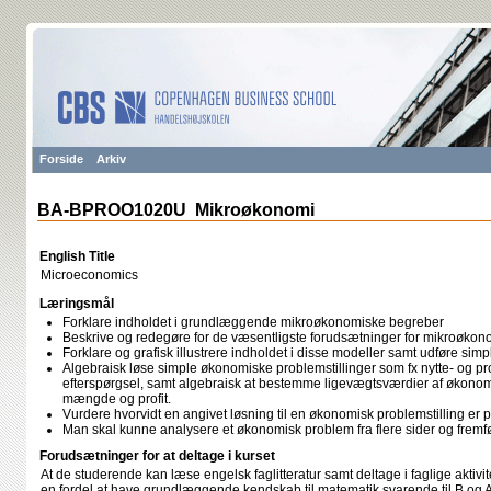
Forside
Arkiv
BA-BPROO1020U Mikroøkonomi
English Title
Microeconomics
Læringsmål
Forklare indholdet i grundlæggende mikroøkonomiske begreber
Beskrive og redegøre for de væsentligste forudsætninger for mikroøkon
Forklare og grafisk illustrere indholdet i disse modeller samt udføre simp
Algebraisk løse simple økonomiske problemstillinger som fx nytte- og p
efterspørgsel, samt algebraisk at bestemme ligevægtsværdier af økonomi
mængde og profit.
Vurdere hvorvidt en angivet løsning til en økonomisk problemstilling er pl
Man skal kunne analysere et økonomisk problem fra flere sider og fremf
Forudsætninger for at deltage i kurset
At de studerende kan læse engelsk faglitteratur samt deltage i faglige aktivi
en fordel at have grundlæggende kendskab til matematik svarende til B og A