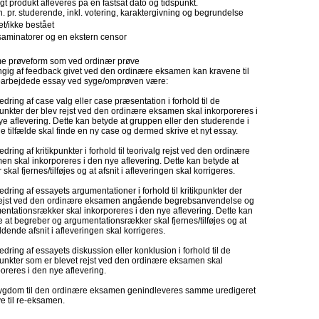
ligt produkt afleveres på en fastsat dato og tidspunkt.
. pr. studerende, inkl. votering, karaktergivning og begrundelse
t/ikke bestået
saminatorer og en ekstern censor
 prøveform som ved ordinær prøve
gig af feedback givet ved den ordinære eksamen kan kravene til
earbejdede essay ved syge/omprøven være:
edring af case valg eller case præsentation i forhold til de
punkter der blev rejst ved den ordinære eksamen skal inkorporeres i
e aflevering. Dette kan betyde at gruppen eller den studerende i
e tilfælde skal finde en ny case og dermed skrive et nyt essay.
edring af kritikpunkter i forhold til teorivalg rejst ved den ordinære
n skal inkorporeres i den nye aflevering. Dette kan betyde at
r skal fjernes/tilføjes og at afsnit i afleveringen skal korrigeres.
edring af essayets argumentationer i forhold til kritikpunkter der
rejst ved den ordinære eksamen angående begrebsanvendelse og
entationsrækker skal inkorporeres i den nye aflevering. Dette kan
 at begreber og argumentationsrækker skal fjernes/tilføjes og at
ende afsnit i afleveringen skal korrigeres.
edring af essayets diskussion eller konklusion i forhold til de
punkter som er blevet rejst ved den ordinære eksamen skal
oreres i den nye aflevering.
ygdom til den ordinære eksamen genindleveres samme uredigeret
e til re-eksamen.