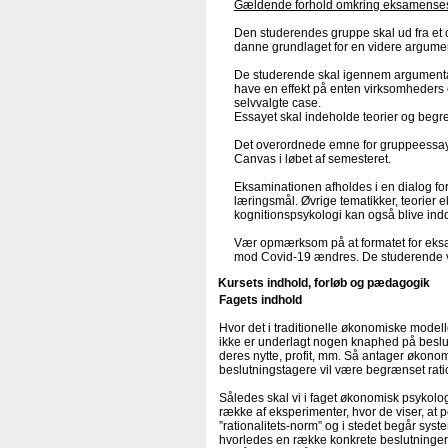
Gældende forhold omkring eksamensess
Den studerendes gruppe skal ud fra et 
danne grundlaget for en videre argumen
De studerende skal igennem argumentat
have en effekt på enten virksomheders e
selvvalgte case.
Essayet skal indeholde teorier og begr
Det overordnede emne for gruppeessay
Canvas i løbet af semesteret.
Eksaminationen afholdes i en dialog fo
læringsmål. Øvrige tematikker, teorier
kognitionspsykologi kan også blive ind
Vær opmærksom på at formatet for eksame
mod Covid-19 ændres. De studerende vil b
Kursets indhold, forløb og pædagogik
Fagets indhold
Hvor det i traditionelle økonomiske modell
ikke er underlagt nogen knaphed på besl
deres nytte, profit, mm. Så antager økonom
beslutningstagere vil være begrænset ration
Således skal vi i faget økonomisk psykol
række af eksperimenter, hvor de viser, at 
”rationalitets-norm” og i stedet begår syst
hvorledes en række konkrete beslutninger 