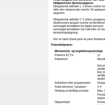
Obligatoriske hjemmeopgaver
Obligatorisk aktivitet 1: 2 timers online m
stille den studerende overfor 30 spørgsmå
opgaven.
Obligatorisk aktivitet 2: 5 siders gruppesy
studerendes gruppe overfor at identificer
selvvalgte tematikker fra fagets pensu
selvvalgte tematikker har haft eller vil 
beslutningstagning.
Der vil være fysisk peer-to-peer feedbac
Prøve/delprøver
Økonomisk- og kognitionspsykologi:
Prøvens ECTS
11
Prøveform
Mundtl
Det er
skrift
frist
skrift
studi
Individuel eller gruppeprøve
Grupp
Antal personer i gruppen
3-4
Omfang af skriftligt produkt
Max. 
Forsid
opgave
Opgavetype
Essay