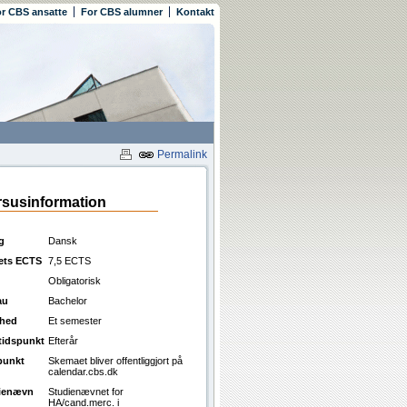
r CBS ansatte
For CBS alumner
Kontakt
Permalink
susinformation
g
Dansk
ets ECTS
7,5 ECTS
Obligatorisk
au
Bachelor
ghed
Et semester
ttidspunkt
Efterår
punkt
Skemaet bliver offentliggjort på
calendar.cbs.dk
ienævn
Studienævnet for
HA/cand.merc. i