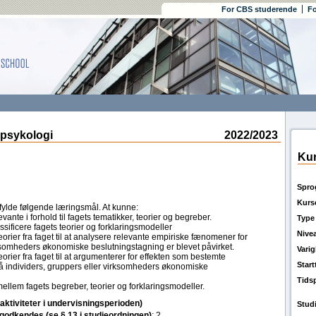
For CBS studerende
Fo
psykologi
2022/2023
Kur
Spro
Kurs
fylde følgende læringsmål. At kunne:
vante i forhold til fagets tematikker, teorier og begreber.
Type
sificere fagets teorier og forklaringsmodeller
Nive
ier fra faget til at analysere relevante empiriske fænomener for
rksomheders økonomiske beslutningstagning er blevet påvirket.
Vari
ier fra faget til at argumenterer for effekten som bestemte
Star
på individers, gruppers eller virksomheders økonomiske
Tids
lem fagets begreber, teorier og forklaringsmodeller.
(aktiviteter i undervisningsperioden)
Stud
l godkendes (se § 13 i studieordningen)
: 2