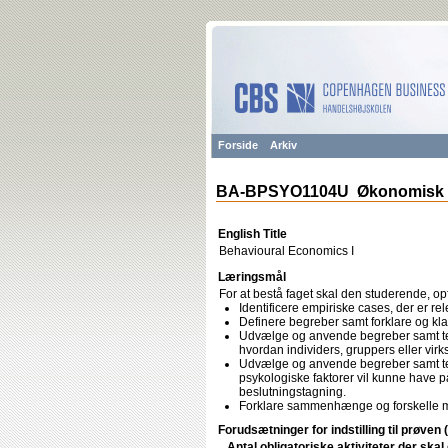
Forside
Arkiv
BA-BPSYO1104U Økonomisk 
English Title
Behavioural Economics I
Læringsmål
For at bestå faget skal den studerende, op
Identificere empiriske cases, der er rele
Definere begreber samt forklare og klas
Udvælge og anvende begreber samt teor
hvordan individers, gruppers eller vi
Udvælge og anvende begreber samt teor
psykologiske faktorer vil kunne have 
beslutningstagning.
Forklare sammenhænge og forskelle mel
Forudsætninger for indstilling til prøven 
Antal obligatoriske aktiviteter der ska