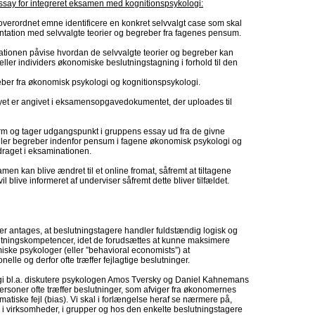
ay for integreret eksamen med kognitionspsykologi:
overordnet emne identificere en konkret selvvalgt case som skal
tation med selvvalgte teorier og begreber fra fagenes pensum.
ionen påvise hvordan de selvvalgte teorier og begreber kan
ller individers økonomiske beslutningstagning i forhold til den
eber fra økonomisk psykologi og kognitionspsykologi.
et er angivet i eksamensopgavedokumentet, der uploades til
rm og tager udgangspunkt i gruppens essay ud fra de givne
 eller begreber indenfor pensum i fagene økonomisk psykologi og
draget i eksaminationen.
n kan blive ændret til et online fromat, såfremt at tiltagene
live informeret af underviser såfremt dette bliver tilfældet.
er antages, at beslutningstagere handler fuldstændig logisk og
utningskompetencer, idet de forudsættes at kunne maksimere
iske psykologer (eller ”behavioral economists”) at
elle og derfor ofte træffer fejlagtige beslutninger.
ogi bl.a. diskutere psykologen Amos Tversky og Daniel Kahnemans
personer ofte træffer beslutninger, som afviger fra økonomernes
ematiske fejl (bias). Vi skal i forlængelse heraf se nærmere på,
i virksomheder, i grupper og hos den enkelte beslutningstagere