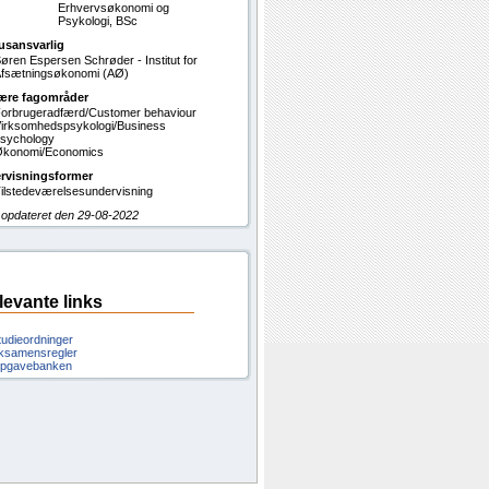
Erhvervsøkonomi og
Psykologi, BSc
usansvarlig
øren Espersen Schrøder - Institut for
fsætningsøkonomi (AØ)
ære fagområder
orbrugeradfærd/Customer behaviour
irksomhedspsykologi/Business
sychology
konomi/Economics
rvisningsformer
ilstedeværelsesundervisning
 opdateret den 29-08-2022
levante links
tudieordninger
ksamensregler
pgavebanken