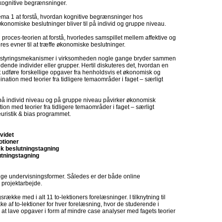
 kognitive begrænsninger.
tema 1 at forstå, hvordan kognitive begrænsninger hos
onomiske beslutninger bliver til på individ og gruppe niveau.
proces-teorien at forstå, hvorledes samspillet mellem affektive og
res evner til at træffe økonomiske beslutninger.
lle styringsmekanismer i virksomheden nogle gange bryder sammen
edende individer eller grupper. Hertil diskuteres det, hvordan en
 udføre forskellige opgaver fra henholdsvis et økonomisk og
nation med teorier fra tidligere temaområder i faget – særligt
 på individ niveau og på gruppe niveau påvirker økonomisk
ion med teorier fra tidligere temaområder i faget – særligt
euristik & bias programmet.
videt
otioner
sk beslutningstagning
utningstagning
ige undervisningsformer. Således er der både online
 projektarbejde.
ække med i alt 11 to-lektioners forelæsninger. I tilknytning til
 af to-lektioner for hver forelæsning, hvor de studerende i
at lave opgaver i form af mindre case analyser med fagets teorier