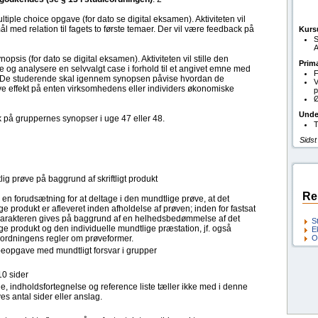
ultiple choice opgave (for dato se digital eksamen). Aktiviteten vil
l med relation til fagets to første temaer. Der vil være feedback på
Kurs
S
A
nopsis (for dato se digital eksamen). Aktiviteten vil stille den
Prim
e og analysere en selvvalgt case i forhold til et angivet emne med
F
m. De studerende skal igennem synopsen påvise hvordan de
V
have effekt på enten virksomhedens eller individers økonomiske
p
Ø
Unde
k på gruppernes synopser i uge 47 eller 48.
T
Sidst
ig prøve på baggrund af skriftligt produkt
Re
 en forudsætning for at deltage i den mundtlige prøve, at det
lige produkt er afleveret inden afholdelse af prøven; inden for fastsat
. Karakteren gives på baggrund af en helhedsbedømmelse af det
S
lige produkt og den individuelle mundtlige præstation, jf. også
E
eordningens regler om prøveformer.
O
eopgave med mundtligt forsvar i grupper
10 sider
e, indholdsfortegnelse og reference liste tæller ikke med i denne
s antal sider eller anslag.