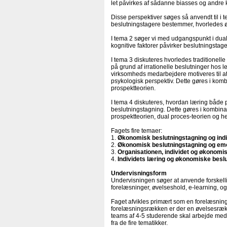
let påvirkes af sådanne biasses og andre
Disse perspektiver søges så anvendt til i 
beslutningstagere bestemmer, hvorledes øk
I tema 2 søger vi med udgangspunkt i dual 
kognitive faktorer påvirker beslutningstage
I tema 3 diskuteres hvorledes traditione
på grund af irrationelle beslutninger hos l
virksomheds medarbejdere motiveres til at
psykologisk perspektiv. Dette gøres i kombi
prospektteorien.
I tema 4 diskuteres, hvordan læring både
beslutningstagning. Dette gøres i kombinat
prospektteorien, dual proces-teorien og h
Fagets fire temaer:
1.
Økonomisk beslutningstagning og indi
2.
Økonomisk beslutningstagning og em
3.
Organisationen, individet og økonomi
4.
Individets læring og økonomiske besl
Undervisningsform
Undervisningen søger at anvende forskell
forelæsninger, øvelseshold, e-learning, og
Faget afvikles primært som en forelæsningsr
forelæsningsrækken er der en øvelsesrække
teams af 4-5 studerende skal arbejde med 
fra de fire tematikker.