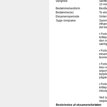
Varighed
Skrift
10 min
Bedømmelsesform
Beståe
Bedømmer(e)
To ek
Eksamensperiode
Vinter
Syge-/omprøve
Samme
Afhæn
det b
• Forb
kritik
den ny
særlig
• Forb
eksame
teorie
• Forb
blev 
argum
betyde
pågæld
• Forb
kritik
inkorp
Ved s
opgav
Beskrivelse af eksamensforløbet