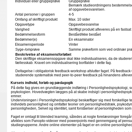
Individuel eller gruppeprøve
Gruppeprøve
Bemærk studieordningens bestemmelser
af opgavebesvarelsen.
Antal personer i gruppen
4-5
Omfang af skriftligt produkt
Max. 10 sider
Opgavetype
Opgavebesvarelse
Varighed
Skriftligt produkt afleveres på en fastsat
Bedømmelsesform
Bestået/ikke bestået
Bedømmer(e)
En eksaminator
Eksamensperiode
Vinter
Syge-/omprøve
Samme prøveform som ved ordinær pr
Beskrivelse af eksamensforløbet
Den skriftlige eksamensopgave skal ikke individualiseres, da de studeren
fællesskab. Kravet om individualisering bortfalder i dette fag.
Deltagelse i obligatorisk feedback-workshop afslutter faget. På feedbac
studerende systematisk med peer-to-peer feedback på hinandens afleve
Kursets indhold, forløb og pædagogik
På dette fag gives en grundlæggende indføring i Personlighedspsykologi, s
psykologien. Hovedvægten lægges på at skabe indsigt i personlighedspsykol
emner.
Undervisningen i Personlighedspsykologi beskæftiger sig med forskellige te
individets personlighed og omfatter teorier om personlighedstræk, psykodyn
personligheden, Selvet og identitet, samt forståelser af personligheden som 
Faget er omlagt til blended learning, således at nogle forelæsninger fore
afvikles som Panopto-videoer med powerpoints med gennemgang af pensu
studiegrupperne. Andre online elementer på faget er en online personlighed