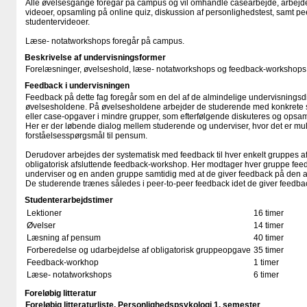
Alle øvelsesgange foregår på campus og vil omhandle casearbejde, arbej
videoer, opsamling på online quiz, diskussion af personlighedstest, samt p
studentervideoer.
Læse- notatworkshops foregår på campus.
Beskrivelse af undervisningsformer
Forelæsninger, øvelseshold, læse- notatworkshops og feedback-workshops
Feedback i undervisningen
Feedback på dette fag foregår som en del af de almindelige undervisningsdi
øvelsesholdene. På øvelsesholdene arbejder de studerende med konkrete s
eller case-opgaver i mindre grupper, som efterfølgende diskuteres og opsa
Her er der løbende dialog mellem studerende og underviser, hvor det er mul
forståelsesspørgsmål til pensum.
Derudover arbejdes der systematisk med feedback til hver enkelt gruppes 
obligatorisk afsluttende feedback-workshop. Her modtager hver gruppe fee
underviser og en anden gruppe samtidig med at de giver feedback på den
De studerende trænes således i peer-to-peer feedback idet de giver feedb
Studenterarbejdstimer
Lektioner
16 timer
Øvelser
14 timer
Læsning af pensum
40 timer
Forberedelse og udarbejdelse af obligatorisk gruppeopgave
35 timer
Feedback-workhop
1 timer
Læse- notatworkshops
6 timer
Foreløbig litteratur
Foreløbig litteraturliste, Personlighedspsykologi 1. semester