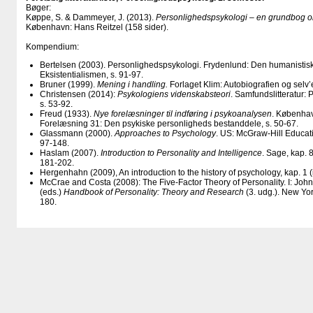
Bøger:
Køppe, S. & Dammeyer, J. (2013).
Personlighedspsykologi – en grundbog om
København: Hans Reitzel (158 sider).
Kompendium:
Bertelsen (2003). Personlighedspsykologi. Frydenlund: Den humanistiske
Eksistentialismen, s. 91-97.
Bruner (1999).
Mening i handling.
Forlaget Klim: Autobiografien og selv’e
Christensen (2014):
Psykologiens videnskabsteori
. Samfundslitteratur:
s. 53-92.
Freud (1933).
Nye forelæsninger til indføring i psykoanalysen
. Københav
Forelæsning 31: Den psykiske personligheds bestanddele, s. 50-67.
Glassmann (2000).
Approaches to Psychology
. US: McGraw-Hill Educati
97-148.
Haslam (2007).
Introduction to Personality and Intelligence
. Sage, kap. 
181-202.
Hergenhahn (2009), An introduction to the history of psychology, kap. 1 (
McCrae and Costa (2008): The Five-Factor Theory of Personality. I: John
(eds.)
Handbook of Personality: Theory and Research
(3. udg.). New Yor
180.