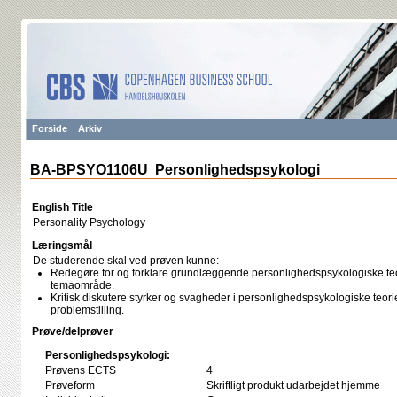
Forside
Arkiv
BA-BPSYO1106U Personlighedspsykologi
English Title
Personality Psychology
Læringsmål
De studerende skal ved prøven kunne:
Redegøre for og forklare grundlæggende personlighedspsykologiske teor
temaområde.
Kritisk diskutere styrker og svagheder i personlighedspsykologiske teorier 
problemstilling.
Prøve/delprøver
Personlighedspsykologi:
Prøvens ECTS
4
Prøveform
Skriftligt produkt udarbejdet hjemme