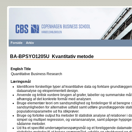
Forside
Arkiv
BA-BPSYO1205U Kvantitativ metode
English Title
Quantitative Business Research
Læringsmål
Identificere forskellige typer af kvantitative data og forklare grundlægge
dataanalyse og eksperimentelt design.
Anvende og kritisk vurdere brugen af grafer, tabeller og summariske mål til
afhængig af det konkrete formål med analysen.
Bruge elementær teori om sandsyndlighed og fordelinger til at beregne 
sandsynligheden for alternative udfald samt udføre grundlæggende stati
populationsparametre ud fra stikprøver.
Bruge og fortolke output fra metoder til statistisk analyse af relationer i
simpel og multipel regression, og variansanalyse, samt påpege hyppig
sådanne metoder.
Ud fra et specifikt undersøgelsesspørgsmål og et foreliggende datamater