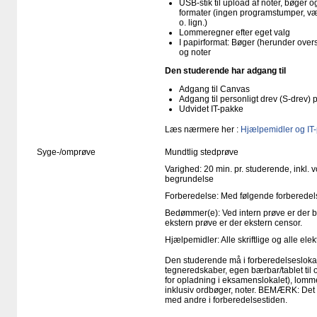
USB-stik til upload af noter, bøger
formater (ingen programstumper, væ
o. lign.)
Lommeregner efter eget valg
I papirformat: Bøger (herunder ove
og noter
Den studerende har adgang til
Adgang til Canvas
Adgang til personligt drev (S-drev)
Udvidet IT-pakke
Læs nærmere her :
Hjælpemidler og IT
Syge-/omprøve
Mundtlig stedprøve
Varighed: 20 min. pr. studerende, inkl. 
begrundelse
Forberedelse: Med følgende forberedels
Bedømmer(e): Ved intern prøve er der 
ekstern prøve er der ekstern censor.
Hjælpemidler: Alle skriftlige og alle el
Den studerende må i forberedelseslokal
tegneredskaber, egen bærbar/tablet til
for opladning i eksamenslokalet), lomme
inklusiv ordbøger, noter. BEMÆRK: Det e
med andre i forberedelsestiden.