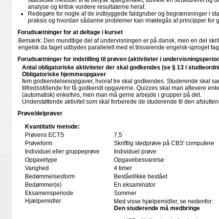
statistiske metoder til at belyse spørgsmålet, udvikle en struktureret og disc
analyse og kritisk vurdere resultaterne heraf.
Redegøre for nogle af de indbyggede faldgruber og begrænsninger i stat
praksis og hvordan sådanne problemer kan imødegås af principper for go
Forudsætninger for at deltage i kurset
Bemærk: Den mundtlige del af undervisningen er på dansk, men en del skrift
engelsk da faget udbydes parallelelt med et tilsvarende engelsk-sproget fa
Forudsætninger for indstilling til prøven (aktiviteter i undervisningsperio
Antal obligatoriske aktiviteter der skal godkendes (se § 13 i studieordn
Obligatoriske hjemmeopgaver
fem godkendelsesopgaver, hvoraf tre skal godkendes. Studerende skal saml
tilfredsstillende for få godkendt opgaverne. Quizzes skal man aflevere enke
(automatisk) enkeltvis, men man må gerne arbejde i grupper på det.
Understøttende aktivitet som skal forberede de studerende til den afslutt
Prøve/delprøver
Kvantitativ metode:
Prøvens ECTS
7,5
Prøveform
Skriftlig stedprøve på CBS' computere
Individuel eller gruppeprøve
Individuel prøve
Opgavetype
Opgavebesvarelse
Varighed
4 timer
Bedømmelsesform
Bestået/ikke bestået
Bedømmer(e)
En eksaminator
Eksamensperiode
Sommer
Hjælpemidler
Med visse hjælpemidler, se nedenfor:
Den studerende må medbringe