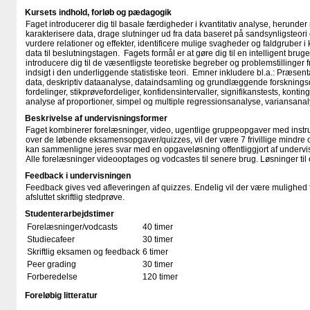
Kursets indhold, forløb og pædagogik
Faget introducerer dig til basale færdigheder i kvantitativ analyse, herunder
karakterisere data, drage slutninger ud fra data baseret på sandsynligsteori og
vurdere relationer og effekter, identificere mulige svagheder og faldgruber i
data til beslutningstagen. Fagets formål er at gøre dig til en intelligent bruge
introducere dig til de væsentligste teoretiske begreber og problemstillinger f
indsigt i den underliggende statistiske teori. Emner inkludere bl.a.: Præsen
data, deskriptiv dataanalyse, dataindsamling og grundlæggende forsknings
fordelinger, stikprøvefordeliger, konfidensintervaller, signifikanstests, konti
analyse af proportioner, simpel og multiple regressionsanalyse, variansanal
Beskrivelse af undervisningsformer
Faget kombinerer forelæsninger, video, ugentlige gruppeopgaver med instruc
over de løbende eksamensopgaver/quizzes, vil der være 7 frivillige mindre o
kan sammenligne jeres svar med en opgaveløsning offentliggjort af undervi
Alle forelæsninger videooptages og vodcastes til senere brug. Løsninger ti
Feedback i undervisningen
Feedback gives ved afleveringen af quizzes. Endelig vil der være mulighed 
afsluttet skriftlig stedprøve.
Studenterarbejdstimer
Forelæsninger/vodcasts
40 timer
Studiecafeer
30 timer
Skriftlig eksamen og feedback
6 timer
Peer grading
30 timer
Forberedelse
120 timer
Foreløbig litteratur