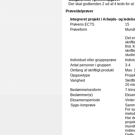
Der skal godkendes 2 ud af 4 tests for at b
Prøve/delprøver
Integreret projekt i Arbejds- og ledel
Prøvens ECTS
15
Prøveform
Mundtl
Det er
skrift
frist
skrift
studi
Individuel eller gruppeprøve
Indiv
Antal personer i gruppen
3-4
Omfang af skriftligt produkt
Max. 
Opgavetype
Projek
Varighed
Skrift
20 min
Bedømmelsesform
7-trin
Bedømmer(e)
Eksam
Eksamensperiode
Vinter
Syge-/omprøve
Samme
For s
metod
Har d
proje
mundt
indlev
Dette