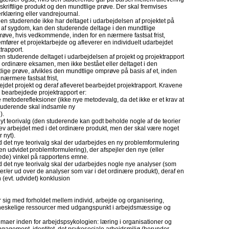
 skriftlige produkt og den mundtlige prøve. Der skal fremvises
rklæring eller vandrejournal.
en studerende ikke har deltaget i udarbejdelsen af projektet på
 af sygdom, kan den studerende deltage i den mundtlige
røve, hvis vedkommende, inden for en nærmere fastsat frist,
fører et projektarbejde og afleverer en individuelt udarbejdet
trapport.
n studerende deltaget i udarbejdelsen af projekt og projektrapport
n ordinære eksamen, men ikke bestået eller deltaget i den
ige prøve, afvikles den mundtlige omprøve på basis af et, inden
 nærmere fastsat frist,
jdet projekt og deraf afleveret bearbejdet projektrapport. Kravene
n bearbejdede projektrapport er:
 metoderefleksioner (ikke nye metodevalg, da det ikke er et krav at
tuderende skal indsamle ny
).
nyt teorivalg (den studerende kan godt beholde nogle af de teorier
lev arbejdet med i det ordinære produkt, men der skal være noget
 nyt).
d det nye teorivalg skal der udarbejdes en ny problemformulering
 en udvidet problemformulering), der afspejler den nye (eller
ede) vinkel på rapportens emne.
d det nye teorivalg skal der udarbejdes nogle nye analyser (som
ter/er ud over de analyser som var i det ordinære produkt), deraf en
(evt. udvidet) konklusion
 sig med forholdet mellem individ, arbejde og organisering,
neskelige ressourcer med udgangspunkt i arbejdsmæssige og
emaer inden for arbejdspsykologien: læring i organisationer og