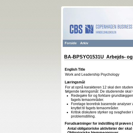
Forside
Arkiv
BA-BPSYO1531U Arbejds- og 
English Title
Work and Leadership Psychology
Læringsmål
For at opnå karakteren 12 skal den studere
følgende læringsmål: De studerende skal
Redegøre for og forklare grundlæggend
fagets temaområder.
Foretage teoretisk baserede analyser 
knyttet til fagets temaområder.
Kritisk diskutere styrker og svagheder i
problemstilling.
Forudsætninger for indstilling til prøven 
Antal obligatoriske aktiviteter der ska
Obligatoriske hjemmeopgaver