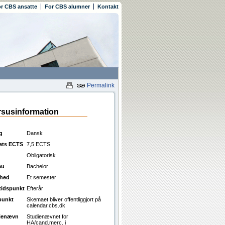
r CBS ansatte
For CBS alumner
Kontakt
Permalink
susinformation
g
Dansk
ets ECTS
7,5 ECTS
Obligatorisk
au
Bachelor
ghed
Et semester
ttidspunkt
Efterår
punkt
Skemaet bliver offentliggjort på
calendar.cbs.dk
ienævn
Studienævnet for
HA/cand.merc. i