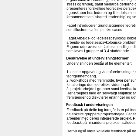
organisatorisk forandring, motivation og e
stress og trivsel), samt medarbejderforho
præsenteres forskellige teoretiske perspe
egenskaber hos lederen og til ledelse so
fænomener som ’shared leadership’ og se
Faget introducerer grundlæggende teoreti
som illustreres af empiriske cases.
Faget Arbejds- og ledelsespsykologi kobles
arbejds- og ledelsespsykologiske problems
Fagene udprøves i en fælles mundtlig indi
som laves i grupper af 3-4 studerende.
Beskrivelse af undervisningsformer
Undervisningen består af tre elementer:
1. online-opgaver og videoforelæsninger
teorigennemgang.
2. workshops med fremmøde, hvor pensum 
for at bringe den teoretiske viden i spil.
3. projektarbejde i grupper samt feedbackwo
Her arbejdes med en selvvalgt empirisk ar
fremlægger og diskuterer erfaringer og udf
Feedback i undervisningen
Feedback på dette fag foregår især på fe
de enkelte gruppers projektarbejde. Fage
arbejder med deres integrerede projekt. P
feedback på hinandens projekter, således a
Der vil også være kollektiv feedback på de