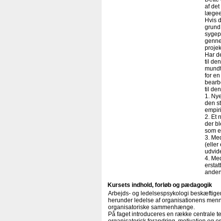
af det
lægee
Hvis d
grund
sygep
gennem
projek
Har de
til de
mundtl
for en
bearbe
til de
1. Nye
den s
empiri
2. Et 
der b
som er
3. Me
(eller
udvid
4. Me
erstat
anden 
Kursets indhold, forløb og pædagogik
Arbejds- og ledelsespsykologi beskæftiger
herunder ledelse af organisationens men
organisatoriske sammenhænge.
På faget introduceres en række centrale t