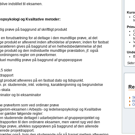
live indstillet til eksamen.
Kurs
C
sespsykologi og Kvalitative metoder:
I
Prim
ig prøve på baggrund af skriftligt produkt
O
O
 en forudsætning for at deltage i den mundtlige prøve, at det
b
lige produkt er afleveret inden afholdelse af prøven; inden for fastsat
V
p
. Karakteren gives på baggrund af en helhedsbedømmelse af det
lige produkt og den individuelle mundtlige præstation, jf. også
Unde
eordningens regler om prøveformer.
B
iduel mundtlig prøve på baggrund af gruppeopgave
Sidst
15 sider
trapport
ligt produkt afleveres på en fastsat dato og tidspunkt.
. pr. studerende, inkl. votering, karaktergivning og begrundelse
Re
s-skala
inator og bi-eksaminator
S
E
O
 prøveform som ved ordinær prøve
yge/om-eksamen i Arbejds- og ledelsespsykologi og Kvalitative
er gælder følgende regler:
en studerende deltaget i udarbejdelsen af gruppeprojektet og
ktrapporten til den ordinære eksamen, men været syg ved den
lige prøve, afvikles sygeprøven på baggrund af den allerede
erede projektrapport.
 gælder også, hvis den studerende går på barsel mellem aflevering