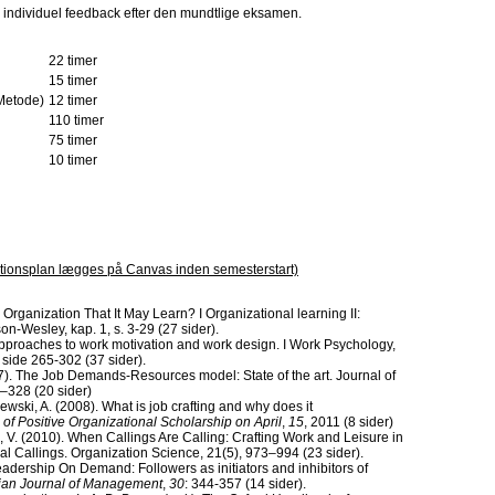
individuel feedback efter den mundtlige eksamen.
22 timer
15 timer
Metode)
12 timer
110 timer
75 timer
10 timer
ktionsplan lægges på Canvas inden semesterstart)
Organization That It May Learn? I Organizational learning II:
n-Wesley, kap. 1, s. 3-29 (27 sider).
Approaches to work motivation and work design. I Work Psychology,
, side 265-302 (37 sider).
07). The Job Demands‐Resources model: State of the art. Journal of
–328 (20 sider)
iewski, A. (2008). What is job crafting and why does it
 of Positive Organizational Scholarship on April
,
15
, 2011 (8 sider)
n, V. (2010). When Callings Are Calling: Crafting Work and Leisure in
l Callings. Organization Science, 21(5), 973–994 (23 sider).
eadership On Demand: Followers as initiators and inhibitors of
ian Journal of Management
,
30
: 344-357 (14 sider).