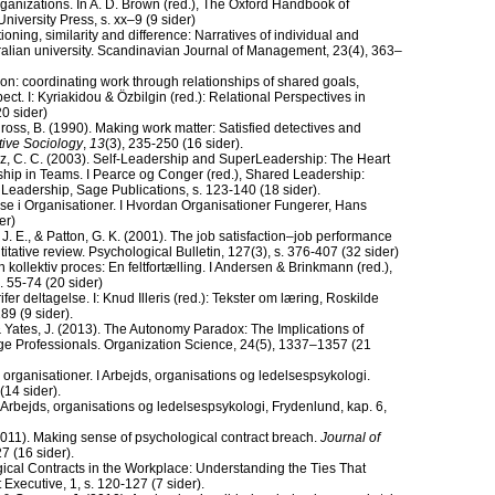
Organizations. In A. D. Brown (red.), The Oxford Handbook of
University Press, s. xx–9 (9 sider)
tioning, similarity and difference: Narratives of individual and
stralian university. Scandinavian Journal of Management, 23(4), 363–
tion: coordinating work through relationships of shared goals,
t. I: Kyriakidou & Özbilgin (red.): Relational Perspectives in
0 sider)
nross, B. (1990). Making work matter: Satisfied detectives and
tive Sociology
,
13
(3), 235-250 (16 sider).
nz, C. C. (2003). Self-Leadership and SuperLeadership: The Heart
ship in Teams. I Pearce og Conger (red.), Shared Leadership:
Leadership, Sage Publications, s. 123-140 (18 sider).
se i Organisationer. I Hvordan Organisationer Fungerer, Hans
er)
 J. E., & Patton, G. K. (2001). The job satisfaction–job performance
titative review. Psychological Bulletin, 127(3), s. 376-407 (32 sider)
 kollektiv proces: En feltfortælling. I Andersen & Brinkmann (red.),
. 55-74 (20 sider)
er deltagelse. I: Knud Illeris (red.): Tekster om læring, Roskilde
89 (9 sider).
& Yates, J. (2013). The Autonomy Paradox: The Implications of
e Professionals. Organization Science, 24(5), 1337–1357 (21
 organisationer. I Arbejds­, organisations­ og ledelsespsykologi.
(14 sider).
I Arbejds­, organisations­ og ledelsespsykologi, Frydenlund, kap. 6,
(2011). Making sense of psychological contract breach.
Journal of
7 (16 sider).
ical Contracts in the Workplace: Understanding the Ties That
xecutive, 1, s. 120-127 (7 sider).