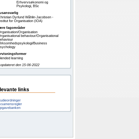
Erhvervsøkonomi og
Psykologi, BSc
usansvarlig
hristian Dyrlund Wåhlin-Jacobsen -
nstitut for Organisation (IOA)
ære fagområder
rganisation/Organisation
rganisational behaviour/Organisational
ehaviour
irksomhedspsykologi/Business
sychology
rvisningsformer
lended learning
 opdateret den 15-06-2022
levante links
tudieordninger
ksamensregler
pgavebanken