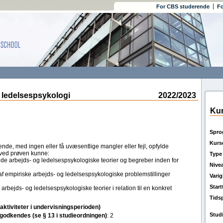
For CBS studerende
Fo
ledelsespsykologi
2022/2023
Kur
Spro
Kurs
nde, med ingen eller få uvæsentlige mangler eller fejl, opfylde
 ved prøven kunne:
Type
e arbejds- og ledelsespsykologiske teorier og begreber inden for
Nive
af empiriske arbejds- og ledelsespsykologiske problemstillinger
Vari
Star
 arbejds- og ledelsespsykologiske teorier i relation til en konkret
Tids
(aktiviteter i undervisningsperioden)
Stud
l godkendes (se § 13 i studieordningen)
: 2