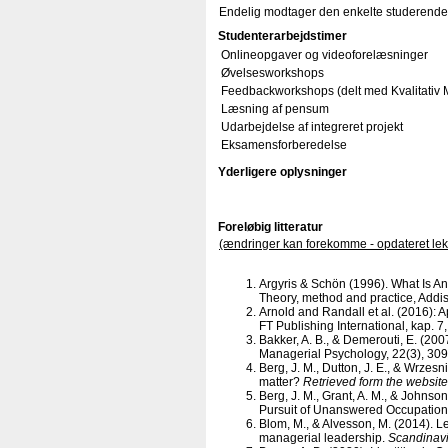
Endelig modtager den enkelte studerende 
Studenterarbejdstimer
Onlineopgaver og videoforelæsninger
Øvelsesworkshops
Feedbackworkshops (delt med Kvalitativ 
Læsning af pensum
Udarbejdelse af integreret projekt
Eksamensforberedelse
Yderligere oplysninger
Foreløbig litteratur
(ændringer kan forekomme - opdateret le
Argyris & Schön (1996). What Is An 
Theory, method and practice, Addiso
Arnold and Randall et al. (2016): 
FT Publishing International, kap. 7
Bakker, A. B., & Demerouti, E. (20
Managerial Psychology, 22(3), 309
Berg, J. M., Dutton, J. E., & Wrzesn
matter?
Retrieved form the website
Berg, J. M., Grant, A. M., & Johnso
Pursuit of Unanswered Occupationa
Blom, M., & Alvesson, M. (2014). L
managerial leadership.
Scandin
av