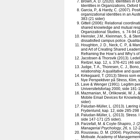
Brown, A. D. (2020). Identities in 
Identities in Organizations, Oxford 
Garcia, P., & Hardy, C. (2007). Posi
organizational identities in an Au
383 (21 sider)
Gittell (2006): Relational coordina
shared knowledge and mutual respec
Organizational Studies, s. 74-94 (2
Heinsler, J.M., Kleinman, S., & Ste
dissatisfied campus police.
Qualita
Houghton, J. D., Neck, C. P., & Ma
and Art of Creating Shared Leader
Reframing the How’s and Why’s of 
Jacobsen & Thorsvik (2013). Ledel
Reitzel, kap. 12, s. 376-421 (46 sid
Judge, T. A., Thoresen, C. J., Bono,
relationship: A qualitative and quan
Kirkegaard, T. (2013) Stress som en
Nye Perspektiver på Stress, Klim, s
Lave & Wenger (1991). Legitim perif
Universitetsforlag 2000, side 181-1
Mazmanian, M., Orlikowski, W. J., 
Mobile Email Devices for Knowledg
sider)
Paludan-­Müller, L. (2013). Læring i
Frydenlund, kap. 12, side 285-298 
Paludan-­Müller, L. (2013). Stress. 
side 147-171 (25 sider).
Parzefall, M. & Coyle-Shapiro, J. 
Managerial Psychology
,
26,
s. 12-2
Rousseau, D. M. (2004). Psycholog
Motivate. Academy of Management E