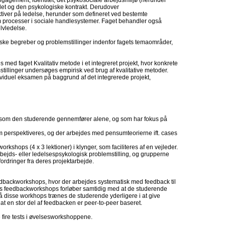
ngagement, identitet, det psykosociale arbejdsmiljø (herunder
ldet og den psykologiske kontrakt. Derudover
ktiver på ledelse, herunder som defineret ved bestemte
m processer i sociale handlesystemer. Faget behandler også
lvledelse.
ske begreber og problemstillinger indenfor fagets temaområder,
 med faget Kvalitativ metode i et integreret projekt, hvor konkrete
tillinger undersøges empirisk ved brug af kvalitative metoder.
viduel eksamen på baggrund af det integrerede projekt,
, som den studerende gennemfører alene, og som har fokus på
perspektiveres, og der arbejdes med pensumteorierne ift. cases
rkshops (4 x 3 lektioner) i klynger, som faciliteres af en vejleder.
bejds- eller ledelsespsykologisk problemstilling, og grupperne
ordringer fra deres projektarbejde.
edbackworkshops, hvor der arbejdes systematisk med feedback til
ts feedbackworkshops forløber samtidig med at de studerende
å disse workhops trænes de studerende yderligere i at give
t en stor del af feedbacken er peer-to-peer baseret.
 fire tests i øvelsesworkshoppene.