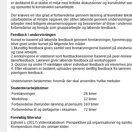
er dedikeret til at skabe et miljø med kritiske diskussioner og konstruktivt 
og opmuntre til konstruktivt samarbejde.
Der kræves en stor grad af forberedelse gennem læsning af teoretiske teks
udarbejdelse af mindre opgaver, der stilles løbende gennem undervisninge
arbejder med tidligere eksamensopgaver og besvarelser af disse i undervis
forberedelse og foregår som gruppearbejde og løbende feedback.
Feedback i undervisningen
Kurset er baseret på løbende feedback gennem forelæsninger, hjemmeopgav
blive givet under kurset på følgende fire måder:
1.Mundtlig feedback gives samlet ved forelæsningerne baseret på elevbesvar
og case arbejde.
2.workshopsne er etableret som feedbacksessioner baseret på peer-review
lærerfeedback. Læreren giver løbende feedback på workshoppen
3. Quizzer og andre IT-værktøjer sikrer individuel feedback på elevernes pr
4. Efter eksamen er bedømt, uploades generel skriftlig feedback fra læreren
yderligere feedback.
Underviseren bestemmer, hvornår der skal anvendes hvilke metoder
Studenterarbejdstimer
Forelæsninger
28 timer
Workshop
12 timer
Forberedelse (herunder læsning af pensum)
163 timer
Forberedelse til og deltagelse i eksamen
72 timer
Foreløbig litteratur
Egholm L (2017) Videnskabsteori. Perspektiver på organisationer og samfun
Kompendium med div. primær kilder.