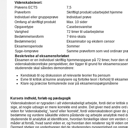
Videnskabsteori:
Prøvens ECTS
7,5
Prøveform
Skriftligt produkt udarbejdet hjemme
Individuel eller gruppeprøve
Individuel prøve
Omfang af skriftligt produkt
Max. 10 sider
Opgavetype
Casebesvarelse
Varighed
72 timer til udarbejdelse
Bedømmelsesform
7-trins-skala
Bedømmer(e)
Eksaminator og ekstern censor
Eksamensperiode
Sommer
Syge-/omprøve
Samme prøveform som ved ordinær pr
Beskrivelse af eksamensforløbet
Eksamen er en individuel skriftlig hjemmeopgave på 72 timer, hvor den s
videnskabsteoretiske perspektiver, der ligger til grund for eksamenscas
studerende skal således demonstrere:
Kendskab til og diskussion af relevante teorier fra pensum
Evne til kritisk at kunne analysere og fortolke teori i forhold til eksa
Klare og præcise formulerede svar på eksamensspørgsmålene
Kursets indhold, forløb og pædagogik
Videnskabsteori er rygraden i alt videnskabeligt arbejde, fordi det er kritisk 
sige, at nogle udsagn er mere korrekte end andre. Det giver med andre ord 
viden for 'videnskabelig', 'sand' eller 'korrekt', fordi videnskabsteori giver 
bedømme og vurdere såkaldte videns påstande og arbejde analytisk med data
studerende til analytisk at identificere, hvordan forskellige ideer om verden og
måder at forstå, hvad sand viden er, og hvordan den relaterer sig til viden o
Dermed styrker og underbygger det de studerendes nysgerrighed og opmæ