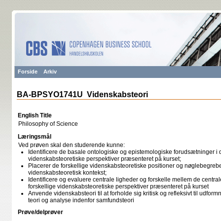
Forside
Arkiv
BA-BPSYO1741U Videnskabsteori
English Title
Philosophy of Science
Læringsmål
Ved prøven skal den studerende kunne:
Identificere de basale ontologiske og epistemologiske forudsætninger i d
videnskabsteoretiske perspektiver præsenteret på kurset;
Placerer de forskellige videnskabsteoretiske positioner og nøglebegrebe
videnskabsteoretisk kontekst;
Identificere og evaluere centrale ligheder og forskelle mellem de centra
forskellige videnskabsteoretiske perspektiver præsenteret på kurset
Anvende videnskabsteori til at forholde sig kritisk og refleksivt til udfo
teori og analyse indenfor samfundsteori
Prøve/delprøver