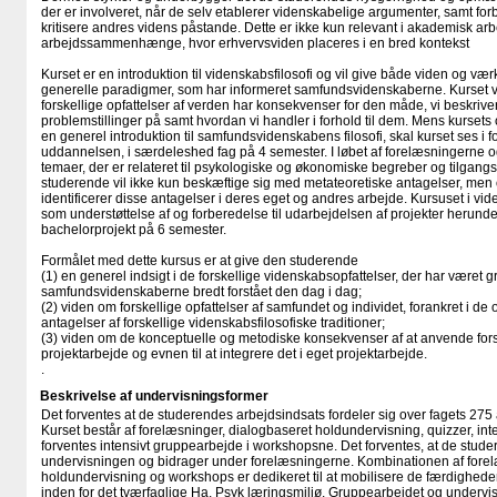
der er involveret, når de selv etablerer videnskabelige argumenter, samt forb
kritisere andres videns påstande. Dette er ikke kun relevant i akademisk a
arbejdssammenhænge, hvor erhvervsviden placeres i en bred kontekst
Kurset er en introduktion til videnskabsfilosofi og vil give både viden og værkt
generelle paradigmer, som har informeret samfundsvidenskaberne. Kurset vil
forskellige opfattelser af verden har konsekvenser for den måde, vi beskriver
problemstillinger på samt hvordan vi handler i forhold til dem. Mens kursets
en generel introduktion til samfundsvidenskabens filosofi, skal kurset ses i fo
uddannelsen, i særdeleshed fag på 4 semester. I løbet af forelæsningerne o
temaer, der er relateret til psykologiske og økonomiske begreber og tilgan
studerende vil ikke kun beskæftige sig med metateoretiske antagelser, me
identificerer disse antagelser i deres eget og andres arbejde. Kursuset i v
som understøttelse af og forberedelse til udarbejdelsen af projekter herunde
bachelorprojekt på 6 semester.
Formålet med dette kursus er at give den studerende
(1) en generel indsigt i de forskellige videnskabsopfattelser, der har været g
samfundsvidenskaberne bredt forstået den dag i dag;
(2) viden om forskellige opfattelser af samfundet og individet, forankret i d
antagelser af forskellige videnskabsfilosofiske traditioner;
(3) viden om de konceptuelle og metodiske konsekvenser af at anvende forsk
projektarbejde og evnen til at integrere det i eget projektarbejde.
.
Beskrivelse af undervisningsformer
Det forventes at de studerendes arbejdsindsats fordeler sig over fagets 275
Kurset består af forelæsninger, dialogbaseret holdundervisning, quizzer, in
forventes intensivt gruppearbejde i workshopsne. Det forventes, at de studer
undervisningen og bidrager under forelæsningerne. Kombinationen af fore
holdundervisning og workshops er dedikeret til at mobilisere de færdigheder,
inden for det tværfaglige Ha. Psyk læringsmiljø. Gruppearbejdet og under