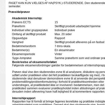
FAGET KAN KUN VÆLGES AF HA(PSYK.)-STUDERENDE. Den studerende skal 
semester.
Prøve/delprøver
Akademisk Internship:
Prøvens ECTS
15
Prøveform
Skriftligt produkt udarbejdet hjemme
Individuel eller gruppeprøve
Individuel prøve
Omfang af skriftligt produkt
Max. 20 sider
Opgavetype
Rapport
Varighed
Skriftligt produkt afleveres på en fastsat
Bedømmelsesform
7-trins-skala
Bedømmer(e)
En eksaminator
Eksamensperiode
Vinter
Syge-/omprøve
Samme prøveform som ved ordinær pr
Beskrivelse af eksamensforløbet
Følgende eksamensfordringer gælder for bedømmelsen af internshiprapp
Prøven skal vise den studerendes evne til at analysere, diskutere og per
udført under praktikken eller det felt praktikken beskæftigede sig med, i forh
studerende skal derudover demonstrere evne til at anvende det perspekti
problemstilling/problemformulering i forhold til praktikvirksomheden eller
understreges, at praktikstedet ikke er involveret i bedømmelsen, men det 
praktiksted sammen evaluerer praktikopholdet inden afslutningen af prakti
desuden inden aflevering have haft lejlighed til at kommentere rapporten
Internshiprapport
Rapporten har til formål at bringe fagenes teoretiske og praktiske indsigter
arbejdskontekst som praktikken. Derved skal den studerende vise, hvor