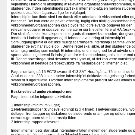
en blanket til at udforme internship-aftalen på. Den fagansvarlige stiller sig i
vejledning i forhold til afsøgning af relevante organisationer/virksomheder,
studerende. Inden internshipets start skal internship-aftalen mellem studer
godkendes af den fagansvarlige for valgfaget.
Internship’et kan finde sted i en dansk eller udenlandsk virksomhed eller orga
brancher. Det kan være en privat, offentlig, faglig eller frivillig virksomhed/or
virksomheden/organisationen kan tilbyde fagligt relevante opgaver for den 
relevante opgaver er opgaver som relaterer sig til et eller flere af HA.(psy
Der skal aftales en kontaktperson i organisationen/virksomheden, der give
feedback i forhold til opgaver og til løbende evaluering af internship’et.
Som udgangspunkt er det ikke muligt at arrangere internship i samme virk
studerende evt. har studiejob i. Denne regel skal sikre, at den studerende o
erfaringsgrundlag som muligt. Et internship er en mulighed for at udvide sin
spændvidde, og derved få indsigt i andre virksomheder/organisationer end
til. Denne hovedregel skal desuden ses i lyset af, at det kan være vanskelig
virksomhed at foretage perspektivskifte fra medarbejder til internship’et.
Fagets omfang på 15 ECTS svarer til 413 SAT. Heraf går ca.75 timer til udfor
Altså er der ca. 338 timer til selve internship’et (inklusiv deltagelse og forb
svarer til 9 uger fuldtid. Hvordan internship-timerne præcist afvikles aftales
virksomheden/organisationen.
Beskrivelse af undervisningsformer
Faget indeholder følgende aktiviteter:
1.Internship (minimum 9 uger)
2.Netværksgrupper (klyngevejledning) (2 x 4 timer). I netværksgruppen, hvo
deltager, fremlægger og diskuterer de studerende erfaringer og udfordringer 
netværksgruppen sker i internship-tiden.
3.Internship-rapport afleveres.
Inden internshipets start skal internship-aftalen mellem den studerende og 
godkendes af den fagansvarlige (blanket ligger på my.cbs).