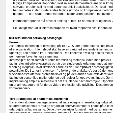
faglige kompetencer Rapporten skal således demonstrere analytisk kompe
selvvalgt problemstilling med udgangspunkt i praktikstedet. Der skal med
bedømmelse af den studerendes faglige udbytte og kompetence i forhold t
betones, at den studerende i rapporten følger læringsmålene (se ovenfor)
Internshiprapporten må have et omfang af min. 15 normalsider og maks. 
Se i øvrigt manual til internshiprapport for hvad rapporten skal indehold
Kursets indhold, forløb og pædagogik
Formål
Akademisk internship er et valgfag på 15 ECTS, der gennemføres som en a
eller organisation. Internshipet skal have en varighed svarende til minimum 9
ugentligt) i en periode fra 1. september. Den konkrete afvikling aftales me
gennem en forventningsafstemning.
Internship’et har til formål at koble teoretisk og metodisk viden med praksis.
faglig relevant erhvervspraksis opnår den studerende erfaringer med at anv
viden og HA(psyk)- kvalifikationer i arbejdslivet. De afprøver deres faglige
potentialer. De trænes i rollen som ’reflekterende praktikere’, der på den ene
virksomhedsrelaterede problematikker og på den anden side reflekterer ove
faglige og personlige muligheder og betingelser for opgaveløsningen. Genn
inspiration og empirisk materiale til det afsluttende bachelorprojekt. Ophol
en erfaringsbaggrund for deres videre professionelle udvikling. Desuden opn
kontaktnetværk.
Tilrettelæggelse af akademisk internship
Det er den studerendes eget ansvar at finde et egnet internship og indgå aft
studerendes kontakt til mulige organisationer/virksomheder findes på e-campu
udarbejdet af fagansvarlig. Dette brev beskriver formålet med og rammerne