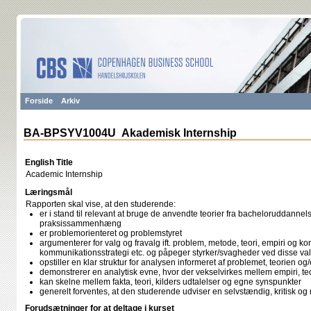
Forside
Arkiv
BA-BPSYV1004U Akademisk Internship
English Title
Academic Internship
Læringsmål
Rapporten skal vise, at den studerende:
er i stand til relevant at bruge de anvendte teorier fra bacheloruddanne
praksissammenhæng
er problemorienteret og problemstyret
argumenterer for valg og fravalg ift. problem, metode, teori, empiri og ko
kommunikationsstrategi etc. og påpeger styrker/svagheder ved disse va
opstiller en klar struktur for analysen informeret af problemet, teorien og
demonstrerer en analytisk evne, hvor der vekselvirkes mellem empiri, te
kan skelne mellem fakta, teori, kilders udtalelser og egne synspunkter
generelt forventes, at den studerende udviser en selvstændig, kritisk og 
Forudsætninger for at deltage i kurset