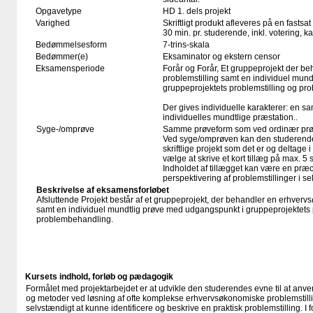
Opgavetype
HD 1. dels projekt
Varighed
Skriftligt produkt afleveres på en fastsat
30 min. pr. studerende, inkl. votering, 
Bedømmelsesform
7-trins-skala
Bedømmer(e)
Eksaminator og ekstern censor
Eksamensperiode
Forår og Forår, Et gruppeprojekt der b
problemstilling samt en individuel mun
gruppeprojektets problemstilling og pr
Der gives individuelle karakterer: en sa
individuelles mundtlige præstation..
Syge-/omprøve
Samme prøveform som ved ordinær pr
Ved syge/omprøven kan den studerende
skriftlige projekt som det er og deltage
vælge at skrive et kort tillæg på max. 5 s
Indholdet af tillægget kan være en præc
perspektivering af problemstillinger i se
Beskrivelse af eksamensforløbet
Afsluttende Projekt består af et gruppeprojekt, der behandler en erhverv
samt en individuel mundtlig prøve med udgangspunkt i gruppeprojektets 
problembehandling.
Kursets indhold, forløb og pædagogik
Formålet med projektarbejdet er at udvikle den studerendes evne til at anve
og metoder ved løsning af ofte komplekse erhvervsøkonomiske problemstill
selvstændigt at kunne identificere og beskrive en praktisk problemstilling. 