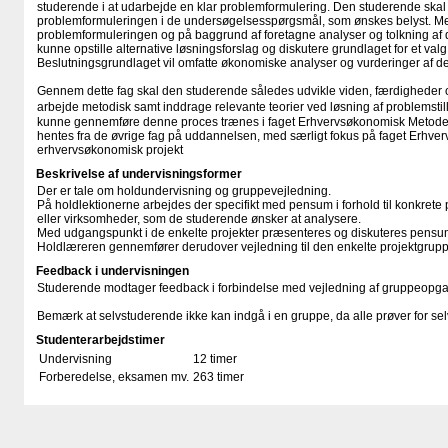
studerende i at udarbejde en klar problemformulering. Den studerende skal
problemformuleringen i de undersøgelsesspørgsmål, som ønskes belyst. M
problemformuleringen og på baggrund af foretagne analyser og tolkning af 
kunne opstille alternative løsningsforslag og diskutere grundlaget for et val
Beslutningsgrundlaget vil omfatte økonomiske analyser og vurderinger af d
Gennem dette fag skal den studerende således udvikle viden, færdigheder 
arbejde metodisk samt inddrage relevante teorier ved løsning af problemstilli
kunne gennemføre denne proces trænes i faget Erhvervsøkonomisk Metode 
hentes fra de øvrige fag på uddannelsen, med særligt fokus på faget Erhverv
erhvervsøkonomisk projekt
Beskrivelse af undervisningsformer
Der er tale om holdundervisning og gruppevejledning.
På holdlektionerne arbejdes der specifikt med pensum i forhold til konkrete p
eller virksomheder, som de studerende ønsker at analysere.
Med udgangspunkt i de enkelte projekter præsenteres og diskuteres pensum 
Holdlæreren gennemfører derudover vejledning til den enkelte projektgrupp
Feedback i undervisningen
Studerende modtager feedback i forbindelse med vejledning af gruppeopga
Bemærk at selvstuderende ikke kan indgå i en gruppe, da alle prøver for sel
Studenterarbejdstimer
Undervisning
12 timer
Forberedelse, eksamen mv.
263 timer