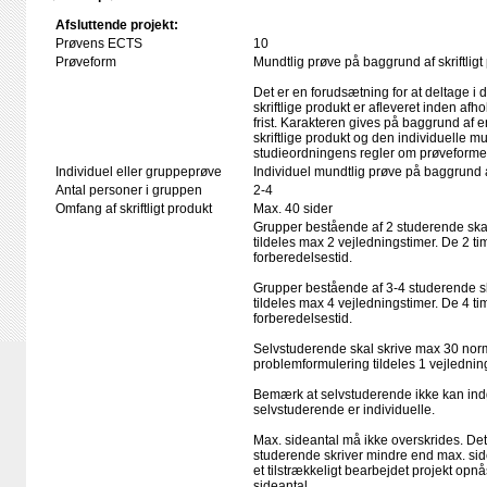
Afsluttende projekt:
Prøvens ECTS
10
Prøveform
Mundtlig prøve på baggrund af skriftligt
Det er en forudsætning for at deltage i 
skriftlige produkt er afleveret inden afho
frist. Karakteren gives på baggrund af
skriftlige produkt og den individuelle mu
studieordningens regler om prøveforme
Individuel eller gruppeprøve
Individuel mundtlig prøve på baggrund
Antal personer i gruppen
2-4
Omfang af skriftligt produkt
Max. 40 sider
Grupper bestående af 2 studerende ska
tildeles max 2 vejledningstimer. De 2 ti
forberedelsestid.
Grupper bestående af 3-4 studerende s
tildeles max 4 vejledningstimer. De 4 ti
forberedelsestid.
Selvstuderende skal skrive max 30 norm
problemformulering tildeles 1 vejlednin
Bemærk at selvstuderende ikke kan indgå
selvstuderende er individuelle.
Max. sideantal må ikke overskrides. Det
studerende skriver mindre end max. side
et tilstrækkeligt bearbejdet projekt opn
sideantal.